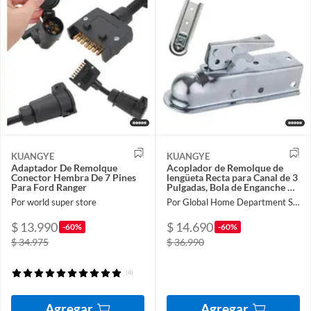
KUANGYE
KUANGYE
Adaptador De Remolque
Acoplador de Remolque de
Conector Hembra De 7 Pines
lengüeta Recta para Canal de 3
Para Ford Ranger
Pulgadas, Bola de Enganche de
1-7/8 Pulgadas
Por world super store
Por Global Home Department Store
$ 13.990
$ 14.690
-60%
-60%
$ 34.975
$ 36.990
(4)
Agregar
Agregar