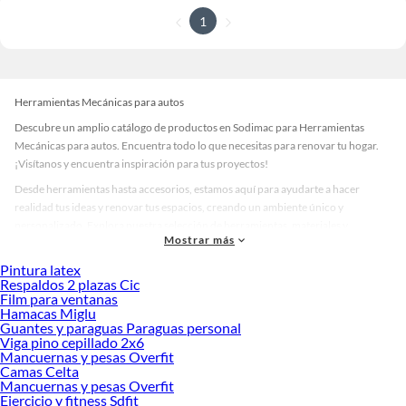
1
Herramientas Mecánicas para autos
Descubre un amplio catálogo de productos en Sodimac para Herramientas
Mecánicas para autos. Encuentra todo lo que necesitas para renovar tu hogar.
¡Visítanos y encuentra inspiración para tus proyectos!
Desde herramientas hasta accesorios, estamos aquí para ayudarte a hacer
realidad tus ideas y renovar tus espacios, creando un ambiente único y
personalizado. Explora nuestra selección de herramientas, materiales y
Mostrar más
accesorios de calidad que te ayudarán a crear un espacio más tú.
Pintura latex
Desde remodelaciones hasta proyectos de decoración, estamos aquí para hacer
Respaldos 2 plazas Cic
tus ideas realidad. ¡Visítanos y encuentra todo lo que tenemos para ofrecerte en
Film para ventanas
Herramientas Mecánicas para autos!
Hamacas Miglu
Guantes y paraguas Paraguas personal
Explora la variedad de productos de Herramientas Mecánicas para
Viga pino cepillado 2x6
autos en Sodimac
Mancuernas y pesas Overfit
Camas Celta
Herramientas, materiales y accesorios de calidad para tus proyectos y
Mancuernas y pesas Overfit
renovación de espacios. ¡Visítanos y descubre todo lo que tenemos para
Ejercicio y fitness Sdfit