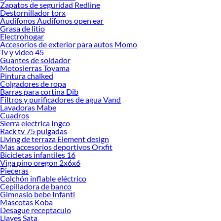
ofrecerte!
Zapatos de seguridad Redline
Destornillador torx
Encuentra una amplia variedad de productos de Herramientas Mecánicas para
Audifonos Audífonos open ear
autos en Sodimac. Encuentra todo lo necesario para tus proyectos de
Grasa de litio
Electrohogar
renovación y decoración. ¡Visítanos y haz tus ideas realidad!
Accesorios de exterior para autos Momo
Tv y video 45
Guantes de soldador
Motosierras Toyama
Pintura chalked
Colgadores de ropa
Barras para cortina Dib
Filtros y purificadores de agua Vand
Lavadoras Mabe
Cuadros
Sierra electrica Ingco
Rack tv 75 pulgadas
Living de terraza Element design
Mas accesorios deportivos Orxfit
Bicicletas infantiles 16
Viga pino oregon 2x6x6
Pieceras
Colchón inflable eléctrico
Cepilladora de banco
Gimnasio bebe Infanti
Mascotas Koba
Desague receptaculo
Llaves Sata