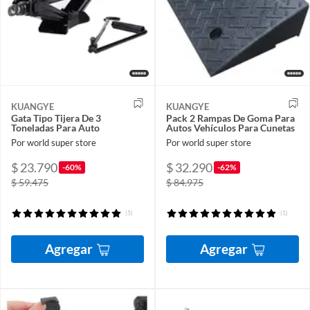
KUANGYE
KUANGYE
Gata Tipo Tijera De 3
Pack 2 Rampas De Goma Para
Toneladas Para Auto
Autos Vehículos Para Cunetas
Por world super store
Por world super store
$ 23.790
$ 32.290
-60%
-62%
$ 59.475
$ 84.975
(5)
(1)
Agregar
Agregar