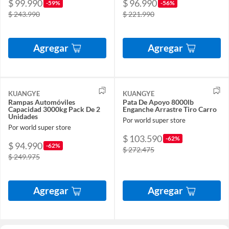
$ 99.990
$ 96.990
-59%
-56%
$ 243.990
$ 221.990
Agregar
Agregar
KUANGYE
KUANGYE
Rampas Automóviles
Pata De Apoyo 8000lb
Capacidad 3000kg Pack De 2
Enganche Arrastre Tiro Carro
Unidades
Por world super store
Por world super store
$ 103.590
-62%
$ 94.990
-62%
$ 272.475
$ 249.975
Agregar
Agregar