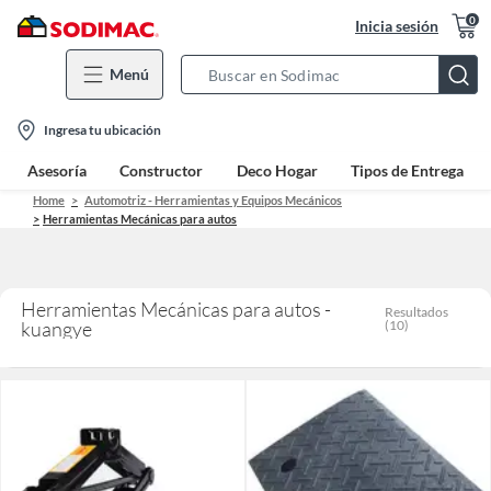
0
Inicia sesión
Menú
Search
Bar
location-
Ingresa tu ubicación
icon
Asesoría
Constructor
Deco Hogar
Tipos de Entrega
Home
Automotriz - Herramientas y Equipos Mecánicos
Herramientas Mecánicas para autos
Herramientas Mecánicas para autos -
Resultados
kuangye
(
10
)