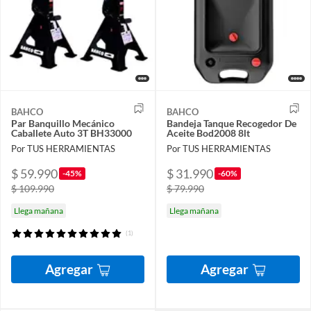
BAHCO
BAHCO
Par Banquillo Mecánico
Bandeja Tanque Recogedor De
Caballete Auto 3T BH33000
Aceite Bod2008 8lt
Por TUS HERRAMIENTAS
Por TUS HERRAMIENTAS
$ 59.990
$ 31.990
-45%
-60%
$ 109.990
$ 79.990
Llega mañana
Llega mañana
(1)
Agregar
Agregar