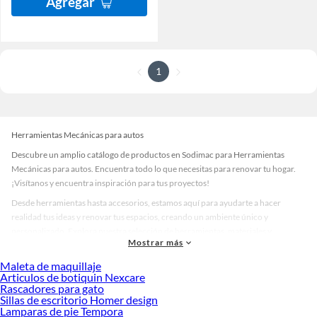
Agregar
1
Herramientas Mecánicas para autos
Descubre un amplio catálogo de productos en Sodimac para Herramientas
Mecánicas para autos. Encuentra todo lo que necesitas para renovar tu hogar.
¡Visítanos y encuentra inspiración para tus proyectos!
Desde herramientas hasta accesorios, estamos aquí para ayudarte a hacer
realidad tus ideas y renovar tus espacios, creando un ambiente único y
personalizado. Explora nuestra selección de herramientas, materiales y
Mostrar más
accesorios de calidad que te ayudarán a crear un espacio más tú.
Maleta de maquillaje
Desde remodelaciones hasta proyectos de decoración, estamos aquí para hacer
Articulos de botiquin Nexcare
tus ideas realidad. ¡Visítanos y encuentra todo lo que tenemos para ofrecerte en
Rascadores para gato
Herramientas Mecánicas para autos!
Sillas de escritorio Homer design
Lamparas de pie Tempora
Explora la variedad de productos de Herramientas Mecánicas para