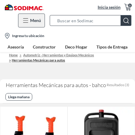
0
Inicia sesión
Menú
Search
Bar
location-
Ingresa tu ubicación
icon
Asesoría
Constructor
Deco Hogar
Tipos de Entrega
Home
Automotriz - Herramientas y Equipos Mecánicos
Herramientas Mecánicas para autos
Herramientas Mecánicas para autos - bahco
Resultados
(
3
)
Llega mañana