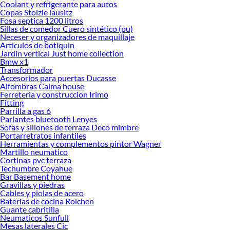
Coolant y refrigerante para autos
autos en Sodimac
Copas Stolzle lausitz
Fosa septica 1200 litros
Herramientas, materiales y accesorios de calidad para tus proyectos y
Sillas de comedor Cuero sintético (pu)
renovación de espacios. ¡Visítanos y descubre todo lo que tenemos para
Neceser y organizadores de maquillaje
ofrecerte!
Articulos de botiquin
Jardin vertical Just home collection
Encuentra una amplia variedad de productos de Herramientas Mecánicas para
Bmw x1
autos en Sodimac. Encuentra todo lo necesario para tus proyectos de
Transformador
Accesorios para puertas Ducasse
renovación y decoración. ¡Visítanos y haz tus ideas realidad!
Alfombras Calma house
Ferreteria y construccion Irimo
Fitting
Parrilla a gas 6
Parlantes bluetooth Lenyes
Sofas y sillones de terraza Deco mimbre
Portarretratos infantiles
Herramientas y complementos pintor Wagner
Martillo neumatico
Cortinas pvc terraza
Techumbre Coyahue
Bar Basement home
Gravillas y piedras
Cables y piolas de acero
Baterias de cocina Roichen
Guante cabritilla
Neumaticos Sunfull
Mesas laterales Cic