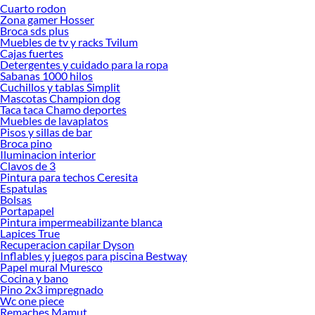
Cuarto rodon
Desde remodelaciones hasta proyectos de decoración, estamos aquí para hacer
Zona gamer Hosser
tus ideas realidad. ¡Visítanos y encuentra todo lo que tenemos para ofrecerte en
Broca sds plus
Puertas!
Muebles de tv y racks Tvilum
Cajas fuertes
Explora la variedad de productos de Puertas en Sodimac
Detergentes y cuidado para la ropa
Sabanas 1000 hilos
Herramientas, materiales y accesorios de calidad para tus proyectos y
Cuchillos y tablas Simplit
renovación de espacios. ¡Visítanos y descubre todo lo que tenemos para
Mascotas Champion dog
ofrecerte!
Taca taca Chamo deportes
Muebles de lavaplatos
Encuentra una amplia variedad de productos de Puertas en Sodimac. Encuentra
Pisos y sillas de bar
todo lo necesario para tus proyectos de renovación y decoración. ¡Visítanos y
Broca pino
haz tus ideas realidad!
Iluminacion interior
Clavos de 3
Pintura para techos Ceresita
Espatulas
Bolsas
Portapapel
Pintura impermeabilizante blanca
Lapices True
Recuperacion capilar Dyson
Inflables y juegos para piscina Bestway
Papel mural Muresco
Cocina y bano
Pino 2x3 impregnado
Wc one piece
Remaches Mamut