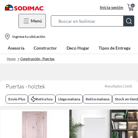
0
Inicia sesión
Menú
Search
Bar
location-
Ingresa tu ubicación
icon
Asesoría
Constructor
Deco Hogar
Tipos de Entrega
Home
Construcción - Puertas
Puertas - holztek
Resultados
(
160
)
Envio Plus
Retira hoy
Llega mañana
Retira mañana
Stock en tien