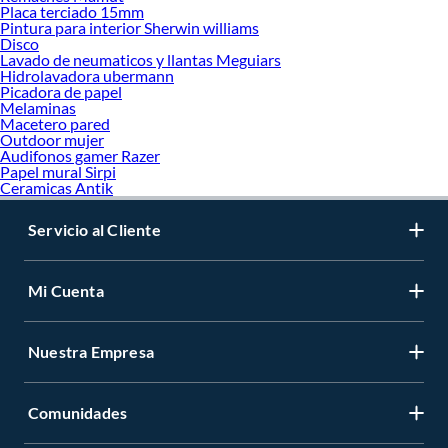
Placa terciado 15mm
Pintura para interior Sherwin williams
Disco
Lavado de neumaticos y llantas Meguiars
Hidrolavadora ubermann
Picadora de papel
Melaminas
Macetero pared
Outdoor mujer
Audifonos gamer Razer
Papel mural Sirpi
Ceramicas Antik
Servicio al Cliente
Mi Cuenta
Nuestra Empresa
Comunidades