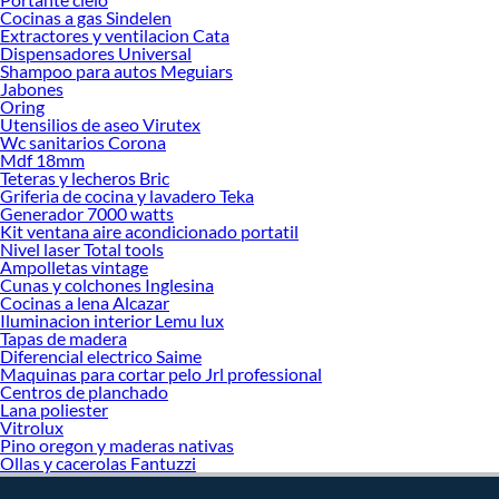
Cocinas a gas Sindelen
decoración. ¡Visítanos y haz tus ideas realidad!
Extractores y ventilacion Cata
Dispensadores Universal
Shampoo para autos Meguiars
Jabones
Oring
Utensilios de aseo Virutex
Wc sanitarios Corona
Mdf 18mm
Teteras y lecheros Bric
Griferia de cocina y lavadero Teka
Generador 7000 watts
Kit ventana aire acondicionado portatil
Nivel laser Total tools
Ampolletas vintage
Cunas y colchones Inglesina
Cocinas a lena Alcazar
Iluminacion interior Lemu lux
Tapas de madera
Diferencial electrico Saime
Maquinas para cortar pelo Jrl professional
Centros de planchado
Lana poliester
Vitrolux
Pino oregon y maderas nativas
Ollas y cacerolas Fantuzzi