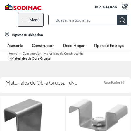
0
Inicia sesión
Menú
Search
Bar
location-
Ingresa tu ubicación
icon
Asesoría
Constructor
Deco Hogar
Tipos de Entrega
Home
Construcción - Materiales de Construcción
Materiales de Obra Gruesa
Materiales de Obra Gruesa - dvp
Resultados
(
4
)