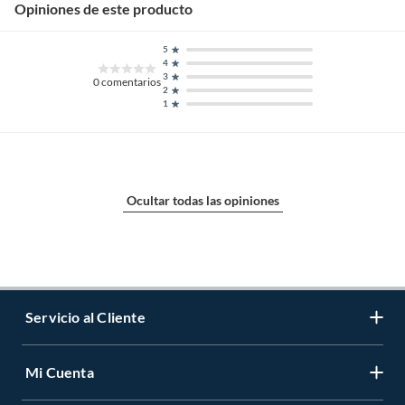
Opiniones de este producto
5
4
3
0
comentarios
2
1
Ocultar todas las opiniones
Servicio al Cliente
Mi Cuenta
Contáctanos