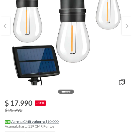
$ 17.990
o
-31%
f
$ 25.990
n
I
r
Abre tu CMR y ahorra $10.000
e
Acumula hasta
119
CMR Puntos
l