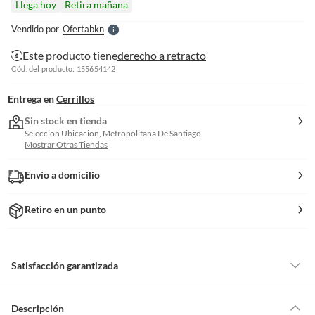
Llega hoy
Retira mañana
l
e
Vendido por
Ofertabkn
S
Este producto tiene
derecho a retracto
Cód. del producto: 155654142
Entrega en
Cerrillos
Sin stock en tienda
Seleccion Ubicacion, Metropolitana De Santiago
Mostrar Otras Tiendas
Envío a domicilio
Retiro en un punto
Satisfacción garantizada
Por ley, tienes hasta
10 días para devolver un producto
si te arrepientes
de la compra.
Descripción