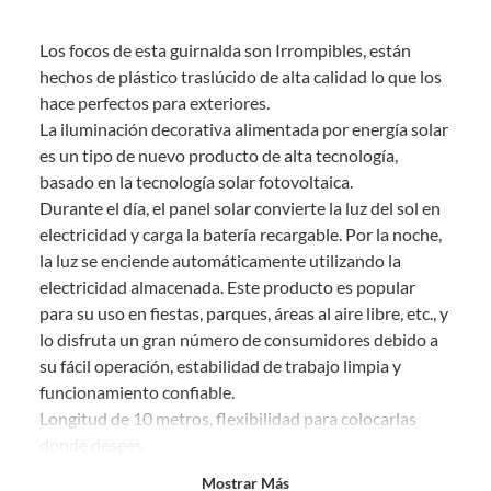
Debe estar en perfecto estado, con todas sus etiquetas, sellos intactos y
sin uso, tal como te lo entregamos. Ten en cuenta que lo debes haber
Los focos de esta guirnalda son Irrompibles, están
comprado por internet y que hay ciertas categorías que no tienen este
derecho:
hechos de plástico traslúcido de alta calidad lo que los
hace perfectos para exteriores.
Productos que, por su naturaleza, no puedan ser devueltos,
La iluminación decorativa alimentada por energía solar
puedan deteriorarse o caducar con rapidez.
es un tipo de nuevo producto de alta tecnología,
Confeccionados a la medida.
basado en la tecnología solar fotovoltaica.
De uso personal.
Durante el día, el panel solar convierte la luz del sol en
En sodimac.cl te damos
30 días desde que recibes el producto
. Debe
electricidad y carga la batería recargable. Por la noche,
estar en perfecto estado, con todas sus etiquetas y sin uso, tal como te lo
la luz se enciende automáticamente utilizando la
entregamos.
electricidad almacenada. Este producto es popular
Productos digitales que se entregan a través de una descarga
para su uso en fiestas, parques, áreas al aire libre, etc., y
electrónica, por ejemplo, cupones de experiencia o programas
lo disfruta un gran número de consumidores debido a
para el computador.
su fácil operación, estabilidad de trabajo limpia y
Productos a pedido o confeccionados a medida.
funcionamiento confiable.
Productos que han sido informados como imperfectos, usados,
Longitud de 10 metros, flexibilidad para colocarlas
reparados, abiertos, de segunda selección, remanufacturados o
donde desees.
con alguna deficiencia, que sean comprados en esa condición a
un precio reducido.
Mostrar Más