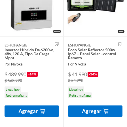
ESHOPANGIE
ESHOPANGIE
Inversor Híbrido De 6200w,
Foco Solar Reflector 500w
48v, 120 A, Tipo De Carga
Ip67 + Panel Solar +control
Mppt
Remoto
Por Nivoka
Por Nivoka
$ 489.990
$ 41.990
-14%
-24%
$ 568.990
$ 54.990
Llega hoy
Llega hoy
Retira mañana
Retira mañana
Agregar
Agregar