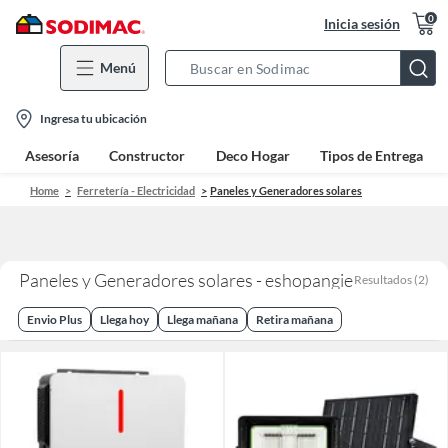
0
Inicia sesión
Menú
Search
Bar
location-
Ingresa tu ubicación
icon
Asesoría
Constructor
Deco Hogar
Tipos de Entrega
Home
Ferretería - Electricidad
Paneles y Generadores solares
Paneles y Generadores solares - eshopangie
Resultados
(
2
)
Envio Plus
Llega hoy
Llega mañana
Retira mañana