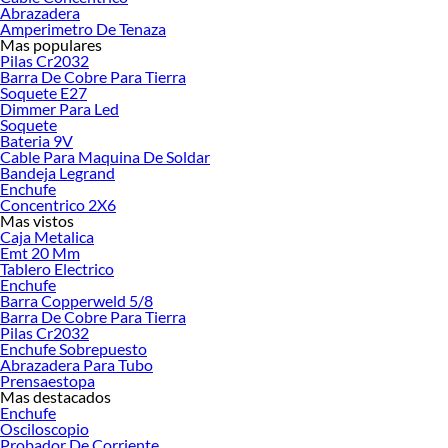
renovación de espacios. ¡Visítanos y descubre todo lo que tenemos para
Abrazadera
ofrecerte!
Amperimetro De Tenaza
Mas populares
Encuentra una amplia variedad de productos de Paneles y Generadores solares
Pilas Cr2032
en Sodimac. Encuentra todo lo necesario para tus proyectos de renovación y
Barra De Cobre Para Tierra
Soquete E27
decoración. ¡Visítanos y haz tus ideas realidad!
Dimmer Para Led
Soquete
Bateria 9V
Cable Para Maquina De Soldar
Bandeja Legrand
Enchufe
Concentrico 2X6
Mas vistos
Caja Metalica
Emt 20 Mm
Tablero Electrico
Enchufe
Barra Copperweld 5/8
Barra De Cobre Para Tierra
Pilas Cr2032
Enchufe Sobrepuesto
Abrazadera Para Tubo
Prensaestopa
Mas destacados
Enchufe
Osciloscopio
Probador De Corriente