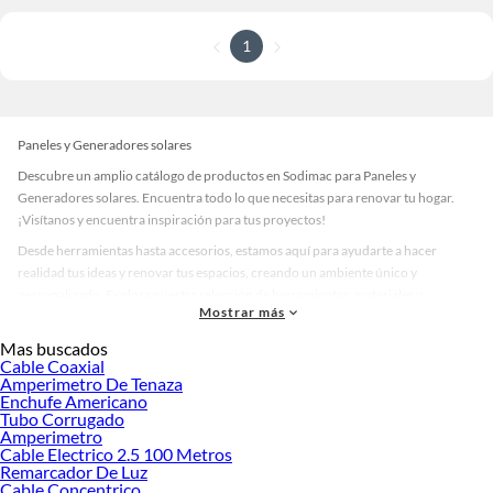
1
Paneles y Generadores solares
Descubre un amplio catálogo de productos en Sodimac para Paneles y
Generadores solares. Encuentra todo lo que necesitas para renovar tu hogar.
¡Visítanos y encuentra inspiración para tus proyectos!
Desde herramientas hasta accesorios, estamos aquí para ayudarte a hacer
realidad tus ideas y renovar tus espacios, creando un ambiente único y
personalizado. Explora nuestra selección de herramientas, materiales y
Mostrar más
accesorios de calidad que te ayudarán a crear un espacio más tú.
Mas buscados
Desde remodelaciones hasta proyectos de decoración, estamos aquí para hacer
Cable Coaxial
tus ideas realidad. ¡Visítanos y encuentra todo lo que tenemos para ofrecerte en
Amperimetro De Tenaza
Paneles y Generadores solares!
Enchufe Americano
Tubo Corrugado
Explora la variedad de productos de Paneles y Generadores solares en
Amperimetro
Sodimac
Cable Electrico 2.5 100 Metros
Remarcador De Luz
Herramientas, materiales y accesorios de calidad para tus proyectos y
Cable Concentrico