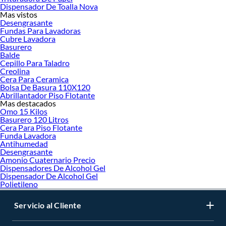
Dispensador De Toalla Nova
Mas vistos
Por otro lado, los solventes cumplen una función similar, pero también son muy
Desengrasante
efectivos como agentes limpiadores, ideales para remover restos de adhesivos,
Fundas Para Lavadoras
grasa, pintura vieja o suciedad industrial. En Sodimac puedes encontrar acetona,
Cubre Lavadora
alcohol isopropílico, bencina y limpiadores de piezas, recomendados para
Basurero
Balde
talleres mecánicos, trabajos de carpintería o mantenciones generales.
Cepillo Para Taladro
Además, en esta categoría también se incluyen limpiadores de pinceles y
Creolina
Cera Para Ceramica
herramientas, que ayudan a prolongar la vida útil de tus utensilios de trabajo,
Bolsa De Basura 110X120
evitando la acumulación de residuos secos o endurecidos. Algunos productos
Abrillantador Piso Flotante
también actúan como desengrasantes o limpiadores multisuperficie, ampliando
Mas destacados
su versatilidad en el hogar o lugar de trabajo.
Omo 15 Kilos
Basurero 120 Litros
Todos estos productos vienen en distintos formatos y presentaciones, desde
Cera Para Piso Flotante
envases pequeños para uso doméstico hasta galones y bidones industriales.
Funda Lavadora
Antihumedad
También puedes elegir entre fórmulas de rápida evaporación, baja toxicidad o
Desengrasante
amigables con el medio ambiente, según el tipo de aplicación.
Amonio Cuaternario Precio
Dispensadores De Alcohol Gel
Ya sea para un proyecto de pintura, limpieza técnica o mantenimiento profundo,
Dispensador De Alcohol Gel
en Sodimac encuentras
diluyentes
, solventes y limpiadores de calidad, seguros y
Polietileno
efectivos, para que trabajes con precisión y confianza desde el primer paso.
Más productos con increíbles ofertas:
Servicio al Cliente
Pinturas para exterior
Pinturas para interior