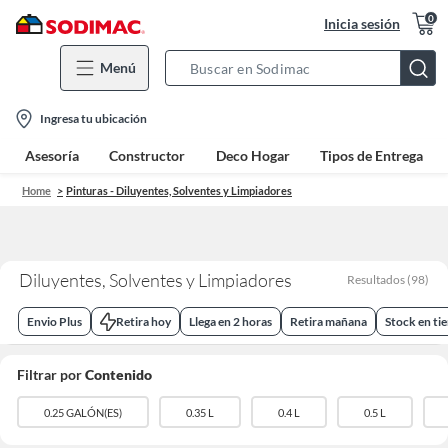
0
Inicia sesión
Menú
Search
Bar
location-
Ingresa tu ubicación
icon
Asesoría
Constructor
Deco Hogar
Tipos de Entrega
Home
Pinturas - Diluyentes, Solventes y Limpiadores
Diluyentes, Solventes y Limpiadores
Resultados
(
98
)
Envio Plus
Retira hoy
Llega en 2 horas
Retira mañana
Stock en ti
Filtrar por
Contenido
0.25 GALÓN(ES)
0.35 L
0.4 L
0.5 L