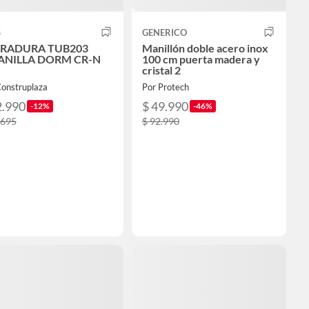
S
GENERICO
RADURA TUB203
Manillón doble acero inox
NILLA DORM CR-N
100 cm puerta madera y
cristal 2
Construplaza
Por Protech
2.990
$ 49.990
-12%
-46%
.695
$ 92.990