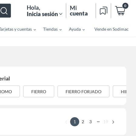
0
Hola
,
Mi
cuenta
Inicia sesión
Tarjetas y cuentas
Tiendas
Ayuda
Vende en Sodimac
rial
ROMO
FIERRO
FIERRO FORJADO
HIERR
...
1
2
3
19