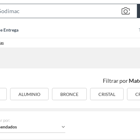
Search
Bar
de Entrega
las
Filtrar por
Mate
ALUMINIO
BRONCE
CRISTAL
C
r por
:
endados