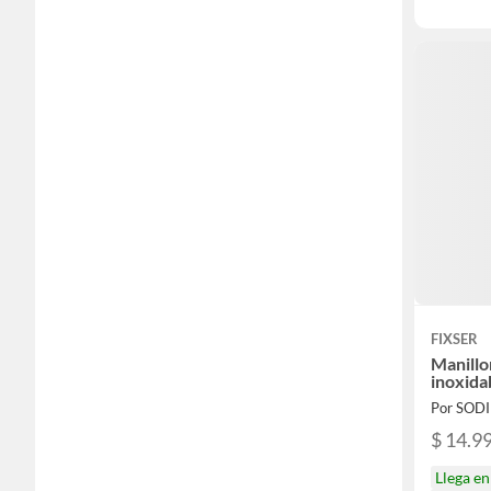
FIXSER
Manillo
inoxida
Por SOD
$ 14.9
Llega e