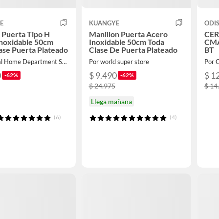
E
KUANGYE
ODI
 Puerta Tipo H
Manillon Puerta Acero
CER
Inoxidable 50cm
Inoxidable 50cm Toda
CMA
ase Puerta Plateado
Clase De Puerta Plateado
BT
Por Global Home Department Store
Por world super store
Por 
0
$ 9.490
$ 1
-62%
-62%
$ 24.975
$ 14
Llega mañana
(6)
(4)