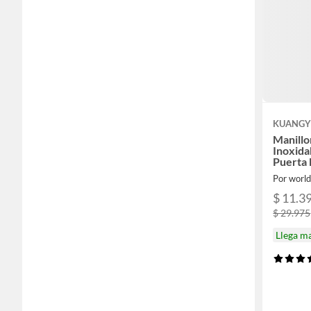
KUANGY
Manillo
Inoxida
Puerta
Por world
$ 11.3
$ 29.975
Llega m