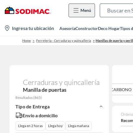
Menú
location-
Ingresa tu ubicación
Asesoría
Constructor
Deco Hogar
Tipos 
icon
Home
Ferretería - Cerraduras y quincallería
Manillas de puerta y peril
Cerraduras y quincallería
Manilla de puertas
ACERO INOXIDABLE
ALAMBRE DE ACERO AL CARBONO
Resultados
(
865
)
Tipo de Entrega
Ordena
Envío a domicilio
Recom
Llega en 2 horas
Llega hoy
Llega mañana