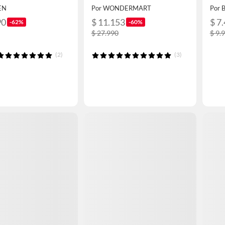
da 046
EN
Por WONDERMART
Por 
90
$ 11.153
$ 7
-62%
-60%
$ 27.990
$ 9.
(2)
(3)