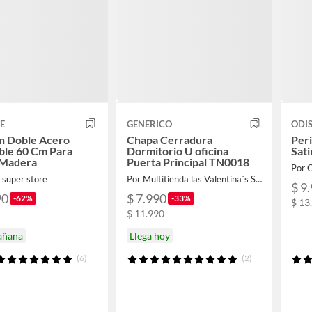
E
GENERICO
ODI
n Doble Acero
Chapa Cerradura
Peri
ble 60 Cm Para
Dormitorio U oficina
Sat
 Madera
Puerta Principal TN0018
Por 
 super store
Por Multitienda las Valentina´s SPA
$ 9
90
$ 7.990
-62%
-33%
$ 13
$ 11.990
añana
Llega hoy
(6)
(2)