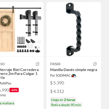
RSO
FIXSER
Herraje Riel Corredera
Manilla Danés simple negra
nero 2m Para Colgar 1
Por SODIMAC
rta
$ 5.390
ultiPlus
6.990
-66%
$ 4.312
.990
Llega en
2 horas
ga mañana
Retira desde 90 min