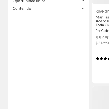
Oportunidad única
Contenido
KUANGY
Manijas
Acero 
Toda Cl
$ 9.49
$ 24.990