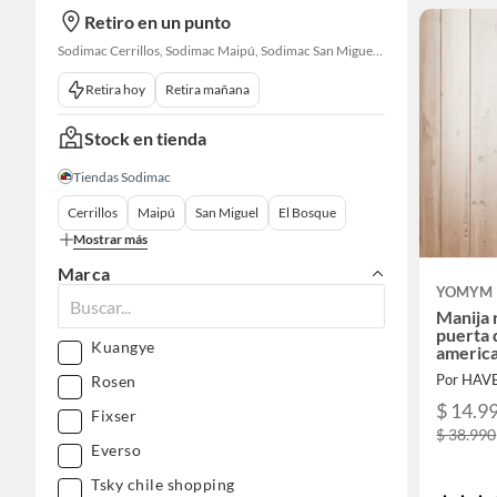
Retiro en un punto
Sodimac Cerrillos, Sodimac Maipú, Sodimac San Miguel, Sodimac El Bosque, Sodimac San Bernardo, Constructor Cantagallo, Sodimac Talagante, Sodimac San Fernando
Retira hoy
Retira mañana
Stock en tienda
Tiendas Sodimac
Cerrillos
Maipú
San Miguel
El Bosque
Mostrar más
Marca
YOMYM
Manija 
puerta 
Kuangye
america
cuadra
Por HAV
Rosen
$ 14.9
Fixser
$ 38.990
Everso
Tsky chile shopping