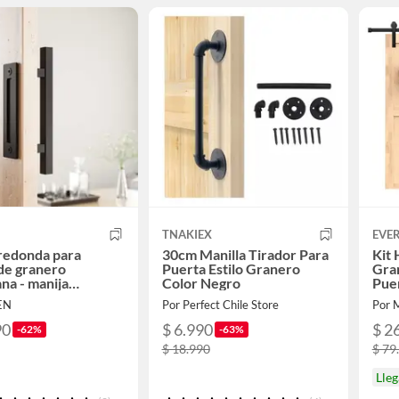
TNAKIEX
EVE
redonda para
30cm Manilla Tirador Para
Kit 
de granero
Puerta Estilo Granero
Gra
na - manija
Color Negro
Pue
da 046
EN
Por Perfect Chile Store
Por M
90
$ 6.990
$ 2
-62%
-63%
$ 18.990
$ 79
Lle