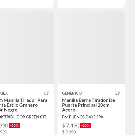
KIEX
GENERICO
 Manilla Tirador Para
Manilla Barra Tirador De
ta Estilo Granero
Puerta Principal 20cm
or Negro
Acero
Por DISTRIBUIDOR GREEN CITY SpA
Por BUENOS DAYS SPA
.990
$ 7.490
-63%
-25%
.990
$ 9.990