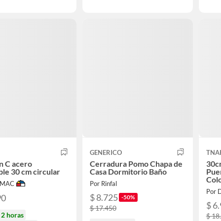
GENERICO
TNA
n C acero
Cerradura Pomo Chapa de
30cm
ble 30 cm circular
Casa Dormitorio Baño
Puer
Col
IMAC
Por Rinfal
$ 8.725
90
-50%
$ 6
$ 17.450
n
2 horas
$ 18