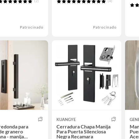
(2)
(4)
Patrocinado
Patrocinado
KUANGYE
GEN
redonda para
Cerradura Chapa Manija
Mani
de granero
Para Puerta Silenciosa
Puer
na - manija
Negra Recamara
Ace