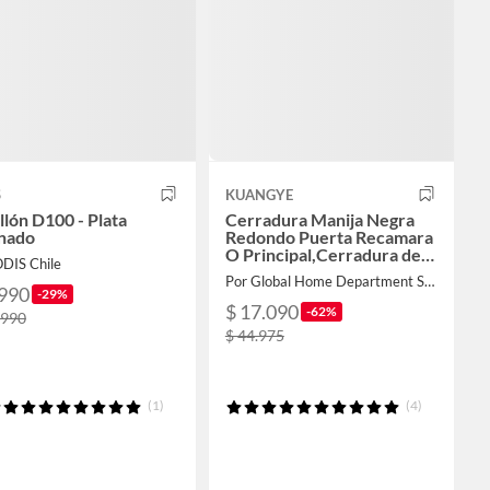
S
KUANGYE
llón D100 - Plata
Cerradura Manija Negra
inado
Redondo Puerta Recamara
O Principal,Cerradura de
ODIS Chile
Palanca de Puerta
Por Global Home Department Store
.990
-29%
$ 17.090
-62%
.990
$ 44.975
(1)
(4)