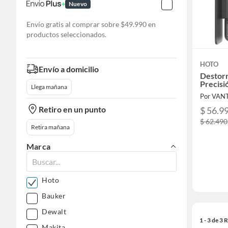
Nuevo
Envío gratis al comprar sobre $49.990 en
productos seleccionados.
HOTO
Envío a domicilio
Destorn
Precisi
Llega mañana
Por VAN
Retiro en un punto
$ 56.9
$ 62.490
Retira mañana
Marca
Hoto
Bauker
Dewalt
1 - 3 de 3
Makita