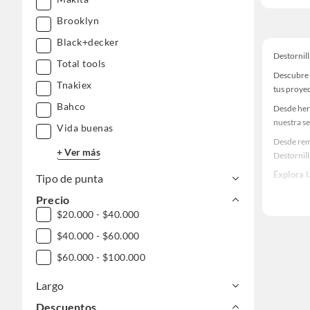
Brooklyn
Black+decker
Destornil
Total tools
Descubre 
Tnakiex
tus proye
Bahco
Desde her
nuestra se
Vida buenas
Desde rem
+ Ver más
Destornil
Explora 
Tipo de punta
Herramient
Precio
$20.000 - $40.000
Encuentra
tus ideas 
$40.000 - $60.000
$60.000 - $100.000
Largo
Descuentos