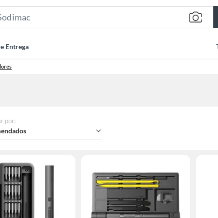
Search
Bar
de Entrega
dores
r por
:
endados