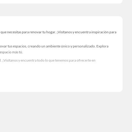
ue necesitas para renovar tu hogar. ¡Visítanos y encuentra inspiración para
novar tus espacios, creando un ambiente único y personalizado. Explora
 espacio más tú.
. ¡Visítanos y encuentra todo lo que tenemos para ofrecerte en
Visítanos y descubre todo lo que tenemos para ofrecerte!
necesario para tus proyectos de renovación y decoración. ¡Visítanos y haz