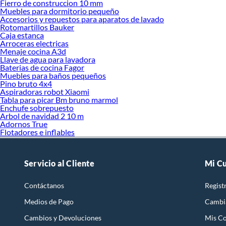
Fierro de construccion 10 mm
Muebles para dormitorio pequeño
Accesorios y repuestos para aparatos de lavado
Rotomartillos Bauker
Caja estanca
Arroceras electricas
Menaje cocina A3d
Llave de agua para lavadora
Baterias de cocina Fagor
Muebles para baños pequeños
Pino bruto 4x4
Aspiradoras robot Xiaomi
Tabla para picar Bm bruno marmol
Enchufe sobrepuesto
Arbol de navidad 2 10 m
Adornos True
Flotadores e inflables
Servicio al Cliente
Mi C
Contáctanos
Regist
Medios de Pago
Cambi
Cambios y Devoluciones
Mis C