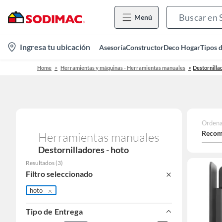
Menú
location-
Ingresa tu ubicación
Asesoría
Constructor
Deco Hogar
Tipos 
icon
Home
Herramientas y máquinas - Herramientas manuales
Destornilla
Ordena
Recom
Herramientas manuales
Destornilladores - hoto
Resultados
(
3
)
Filtro seleccionado
hoto
Tipo de Entrega