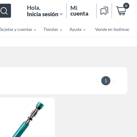
0
Hola
,
Mi
cuenta
Inicia sesión
Tarjetas y cuentas
Tiendas
Ayuda
Vende en Sodimac
1