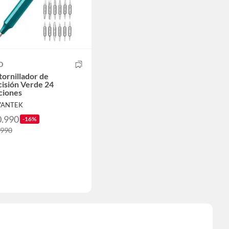
O
ornillador de
isión Verde 24
ciones
VANTEK
0.990
-16%
.990