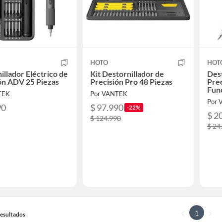
HOTO
HOT
illador Eléctrico de
Kit Destornillador de
Dest
ón ADV 25 Piezas
Precisión Pro 48 Piezas
Prec
Fun
TEK
Por VANTEK
Por 
90
$ 97.990
-22%
$ 2
$ 124.990
$ 24
1
 Resultados