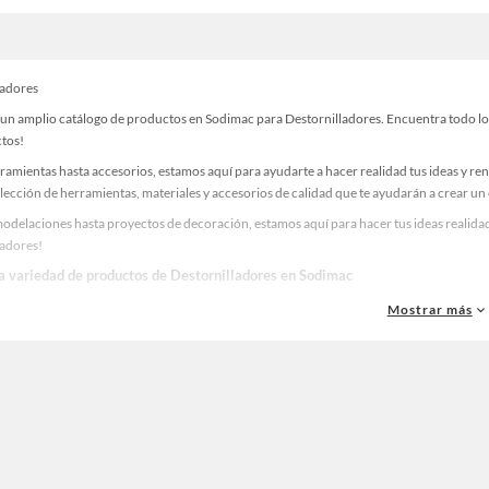
ladores
un amplio catálogo de productos en Sodimac para Destornilladores. Encuentra todo lo q
ctos!
ramientas hasta accesorios, estamos aquí para ayudarte a hacer realidad tus ideas y re
lección de herramientas, materiales y accesorios de calidad que te ayudarán a crear un
odelaciones hasta proyectos de decoración, estamos aquí para hacer tus ideas realidad
ladores!
la variedad de productos de Destornilladores en Sodimac
as, materiales y accesorios de calidad para tus proyectos y renovación de espacios. ¡
Mostrar más
 una amplia variedad de productos de Destornilladores en Sodimac. Encuentra todo lo 
realidad!