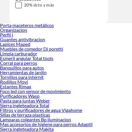
20% dcto y más
Porta maceteros metálicos
Organizacion
Perfil j
Guantes antivibracion
Lapices Maped
Muebles de comedor Di poretti
Limpia carburador
Esmeril angular Total tools
Corral para perros
Banquillos para autos
Herramientas de jardin
Tornillos para internit
Rodillos Movi
Estantes Rimax
Foco led con sensor de movimiento
Purificadores Wasp
Pasta para juntas Weber
Sierra ingleteadora Total
Filtros y purificadores de agua Vigahome
Sillas de terraza plasticas
Lamparas colgantes Bp iluminacion
Mas accesorios de higiene para perros Adaptil
Sierra ingleteadora Makita