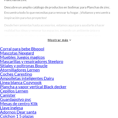
Descubre un amplio catálogo de productos en Sodimac para Planchas de zinc.
Encuentra todo lo que necesitas para renovar tu hogar. ¡Visítanos y encuentra
inspiración para tus proyectos!
Desde herramientas hasta accesorios, estamos aquí para ayudarte a hacer
realidad tus ideas y renovar tus espacios, creando un ambiente único y
personalizado. Explora nuestra selección de herramientas, materiales y
Mostrar más
accesorios de calidad que te ayudarán a crear un espacio más tú.
Corral para bebe Bbqool
Desde remodelaciones hasta proyectos de decoración, estamos aquí para hacer
Mascotas Nexgard
tus ideas realidad. ¡Visítanos y encuentra todo lo que tenemos para ofrecerte en
Muebles Juegos magicos
Planchas de zinc!
Mascarillas y respiradores Steelpro
Sitiales y poltronas Boucle
Explora la variedad de productos de Planchas de zinc en Sodimac
Atornilladores Lernen
Coches Carestino
Herramientas, materiales y accesorios de calidad para tus proyectos y
Ampolletas inteligentes Dairu
renovación de espacios. ¡Visítanos y descubre todo lo que tenemos para
Linea blanca Cozynook
ofrecerte!
Plancha a vapor vertical Black decker
Cepillos Lernen
Encuentra una amplia variedad de productos de Planchas de zinc en Sodimac.
Canister
Encuentra todo lo necesario para tus proyectos de renovación y decoración.
Guardapolvo pvc
¡Visítanos y haz tus ideas realidad!
Mesas de centro Klik
Llave inglesa
Adornos Dear santa
Colchon 1 5 plazas