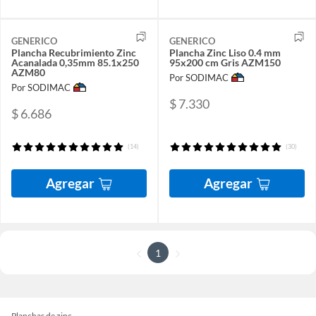
GENERICO
GENERICO
Plancha Recubrimiento Zinc
Plancha Zinc Liso 0.4 mm
Acanalada 0,35mm 85.1x250
95x200 cm Gris AZM150
AZM80
Por SODIMAC
Por SODIMAC
$ 7.330
$ 6.686
(14)
(30)
Agregar
Agregar
1
Planchas de zinc