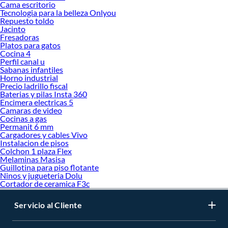
Cama escritorio
Tecnologia para la belleza Onlyou
Repuesto toldo
Jacinto
Fresadoras
Platos para gatos
Cocina 4
Perfil canal u
Sabanas infantiles
Horno industrial
Precio ladrillo fiscal
Baterias y pilas Insta 360
Encimera electricas 5
Camaras de video
Cocinas a gas
Permanit 6 mm
Cargadores y cables Vivo
Instalacion de pisos
Colchon 1 plaza Flex
Melaminas Masisa
Guillotina para piso flotante
Ninos y jugueteria Dolu
Cortador de ceramica F3c
Servicio al Cliente