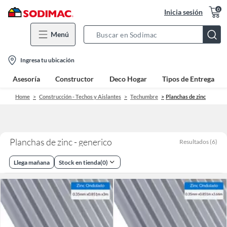
0
Inicia sesión
Menú
Search
Bar
location-
Ingresa tu ubicación
icon
Asesoría
Constructor
Deco Hogar
Tipos de Entrega
Home
Construcción - Techos y Aislantes
Techumbre
Planchas de zinc
Planchas de zinc - generico
Resultados
(
6
)
Llega mañana
Stock en tienda
(
0
)