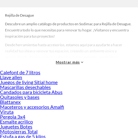
Rejilla de Desague
Descubre un amplio catálogo de productos en Sodimac para Rejilla de Desague.
Encuentra todo lo que necesitas para renovar tu hogar. ¡Visítanos y encuentra
inspiración para tus proyectos!
Desde herramientas hasta accesorios, estamos aquí para ayudarte a hacer
realidad tus ideas y renovar tus espacios, creando un ambiente único y
personalizado. Explora nuestra selección de herramientas, materiales y
Mostrar más
accesorios de calidad que te ayudarán a crear un espacio más tú.
Calefont de 7 litros
Desde remodelaciones hasta proyectos de decoración, estamos aquí para hacer
Llave allen
tus ideas realidad. ¡Visítanos y encuentra todo lo que tenemos para ofrecerte en
Juegos de living Sitial home
Rejilla de Desague!
Mascarillas desechables
Candados para bicicleta Abus
Explora la variedad de productos de Rejilla de Desague en Sodimac
Quitasoles y bases
Blattanex
Herramientas, materiales y accesorios de calidad para tus proyectos y
Maceteros y accesorios Amalfi
renovación de espacios. ¡Visítanos y descubre todo lo que tenemos para
Viruta
ofrecerte!
Pergola 3x4
Esmalte acrilico
Encuentra una amplia variedad de productos de Rejilla de Desague en Sodimac.
Juguetes Botes
Encuentra todo lo necesario para tus proyectos de renovación y decoración.
Motosierras Total
¡Visítanos y haz tus ideas realidad!
Estufa a gas de 5 kilos