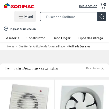
0
Inicia sesión
Menú
Search
Bar
location-
Ingresa tu ubicación
icon
Asesoría
Constructor
Deco Hogar
Tipos de Entrega
Home
Gasfitería - Artículos de Alcantarillado
Rejilla de Desague
Rejilla de Desague - crompton
Resultados
(
2
)