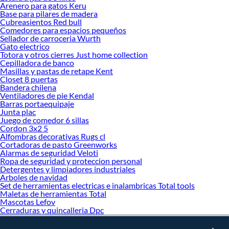
Arenero para gatos Keru
Base para pilares de madera
Cubreasientos Red bull
Comedores para espacios pequeños
Sellador de carroceria Wurth
Gato electrico
Totora y otros cierres Just home collection
Cepilladora de banco
Masillas y pastas de retape Kent
Closet 8 puertas
Bandera chilena
Ventiladores de pie Kendal
Barras portaequipaje
Junta plac
Juego de comedor 6 sillas
Cordon 3x2 5
Alfombras decorativas Rugs cl
Cortadoras de pasto Greenworks
Alarmas de seguridad Veloti
Ropa de seguridad y proteccion personal
Detergentes y limpiadores industriales
Arboles de navidad
Set de herramientas electricas e inalambricas Total tools
Maletas de herramientas Total
Mascotas Lefov
Cerraduras y quincalleria Dpc