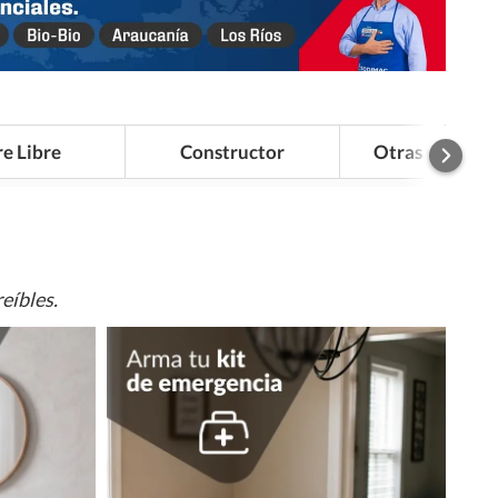
re Libre
Constructor
Otras Categor
eíbles.