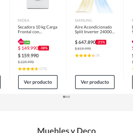
MIDEA
SAMSUNG
Secadora 10 kg Carga
Aire Acondicionado
Frontal con
Split Inverter 24000
Evacuación Blanco
BTU
MD100A100/W2
$
647.890
-21%
$
149.990
-38%
$
819.990
$
159.990
(
9
)
$
239.990
(
275
)
Ver producto
Ver producto
Muebles y Deco