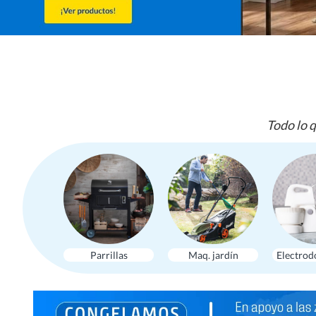
Todo lo q
Parrillas
Maq. jardín
Electrod