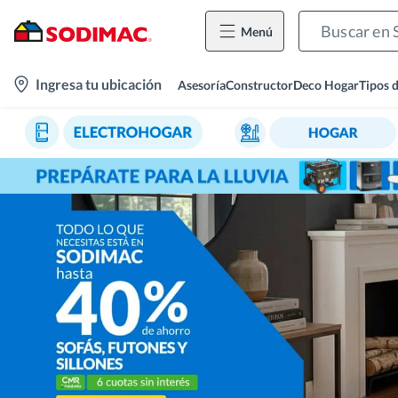
Menú
location-
Ingresa tu ubicación
Asesoría
Constructor
Deco Hogar
Tipos 
icon