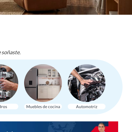
e soñaste.
dros
Muebles de cocina
Automotriz