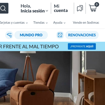
0
Hola
,
Mi
cuenta
Inicia sesión
Tarjetas y cuentas
Tiendas
Ayuda
Vende en Sodimac