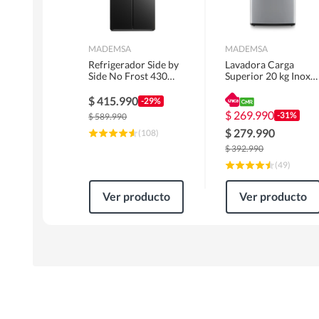
MADEMSA
MADEMSA
Refrigerador Side by
Lavadora Carga
Side No Frost 430
Superior 20 kg Inox
Litros Negro
MDWMT20S
MAS430B
$
415.990
-29%
$
269.990
-31%
$
589.990
$
279.990
(
108
)
$
392.990
(
49
)
Ver producto
Ver producto