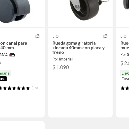
LIOI
LIOI
on canal para
Rueda goma giratoria
Rued
 40 mm
zincada 40mm con placa y
mue
freno
IMAC
Por
Por Imperial
0
$ 2
$ 1.090
añana
Lle
us
+
Env
(15)