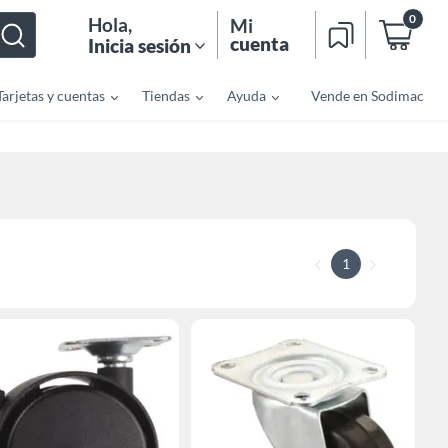
0
Hola
,
Mi
cuenta
Inicia sesión
Tarjetas y cuentas
Tiendas
Ayuda
Vende en Sodimac
1