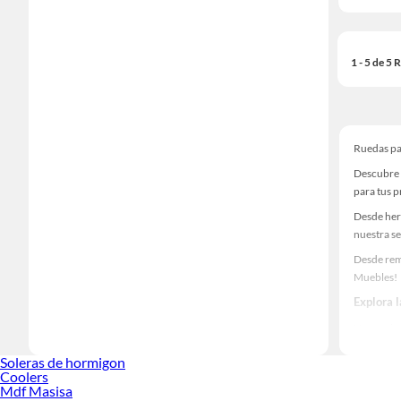
1 - 5 de 5
Ruedas p
Descubre 
para tus 
Desde her
nuestra se
Desde rem
Muebles!
Explora 
Herramient
Encuentra
Soleras de hormigon
haz tus id
Coolers
Mdf Masisa