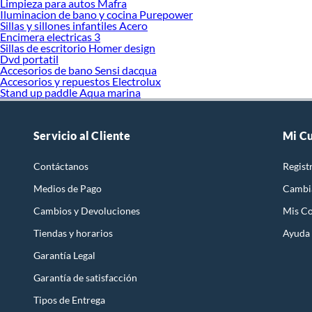
Limpieza para autos Mafra
Iluminacion de bano y cocina Purepower
Sillas y sillones infantiles Acero
Encimera electricas 3
Sillas de escritorio Homer design
Dvd portatil
Accesorios de bano Sensi dacqua
Accesorios y repuestos Electrolux
Stand up paddle Aqua marina
Servicio al Cliente
Mi C
Contáctanos
Regist
Medios de Pago
Cambi
Cambios y Devoluciones
Mis C
Tiendas y horarios
Ayuda
Garantía Legal
Garantía de satisfacción
Tipos de Entrega