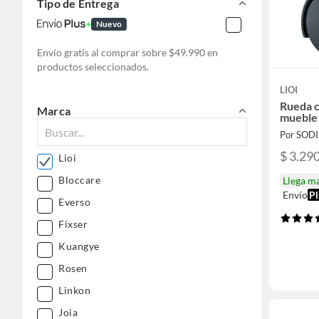
Tipo de Entrega
Nuevo
Envío gratis al comprar sobre $49.990 en
productos seleccionados.
LIOI
Rueda c
Marca
mueble
Por SOD
$ 3.29
Lioi
Bloccare
Llega m
Envío
Pl
Everso
Fixser
Kuangye
Rosen
Linkon
Joia