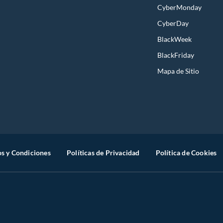
CyberMonday
CyberDay
BlackWeek
BlackFriday
Mapa de Sitio
s y Condiciones
Políticas de Privacidad
Política de Cookies