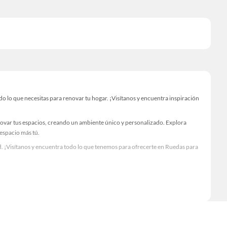
lo que necesitas para renovar tu hogar. ¡Visítanos y encuentra inspiración
novar tus espacios, creando un ambiente único y personalizado. Explora
 espacio más tú.
. ¡Visítanos y encuentra todo lo que tenemos para ofrecerte en Ruedas para
Visítanos y descubre todo lo que tenemos para ofrecerte!
lo necesario para tus proyectos de renovación y decoración. ¡Visítanos y