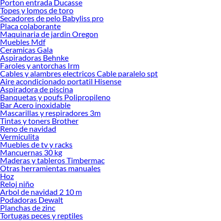
Porton entrada Ducasse
Topes y lomos de toro
Secadores de pelo Babyliss pro
Placa colaborante
Maquinaria de jardin Oregon
Muebles Mdf
Ceramicas Gala
Aspiradoras Behnke
Faroles y antorchas Irm
Cables y alambres electricos Cable paralelo spt
Aire acondicionado portatil Hisense
Aspiradora de piscina
Banquetas y poufs Polipropileno
Bar Acero inoxidable
Mascarillas y respiradores 3m
Tintas y toners Brother
Reno de navidad
Vermiculita
Muebles de tv y racks
Mancuernas 30 kg
Maderas y tableros Timbermac
Otras herramientas manuales
Hoz
Reloj niño
Arbol de navidad 2 10 m
Podadoras Dewalt
Planchas de zinc
Tortugas peces y reptiles