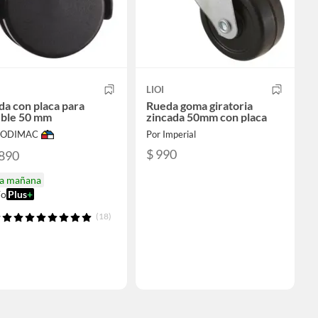
LIOI
a con placa para
Rueda goma giratoria
ble 50 mm
zincada 50mm con placa
 SODIMAC
Por Imperial
$ 990
.890
ga mañana
ío
Plus
+
(18)