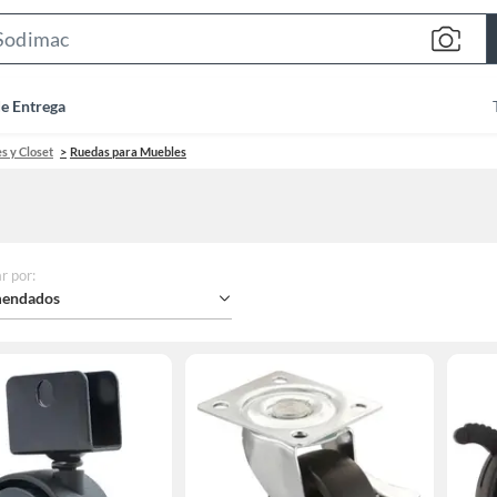
Search
Bar
de Entrega
s y Closet
Ruedas para Muebles
r por
:
endados