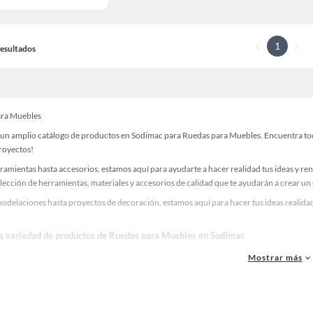
1
 Resultados
ara Muebles
un amplio catálogo de productos en Sodimac para Ruedas para Muebles. Encuentra todo 
proyectos!
ramientas hasta accesorios, estamos aquí para ayudarte a hacer realidad tus ideas y re
lección de herramientas, materiales y accesorios de calidad que te ayudarán a crear un
odelaciones hasta proyectos de decoración, estamos aquí para hacer tus ideas realidad
la variedad de productos de Ruedas para Muebles en Sodimac
as, materiales y accesorios de calidad para tus proyectos y renovación de espacios. ¡
Mostrar más
 una amplia variedad de productos de Ruedas para Muebles en Sodimac. Encuentra todo 
eas realidad!