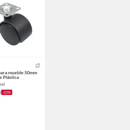
para mueble 50mm
e Plástica
ral
0
-22%