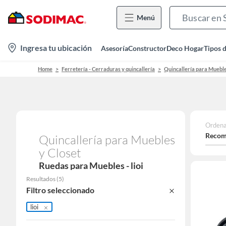
Menú
location-
Ingresa tu ubicación
Asesoría
Constructor
Deco Hogar
Tipos 
icon
Home
Ferretería - Cerraduras y quincallería
Quincallería para Mueble
Ordena
Recom
Quincallería para Muebles
y Closet
Ruedas para Muebles - lioi
Resultados
(
5
)
Filtro seleccionado
lioi