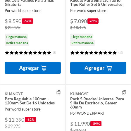
Set De 5 Patines Para Sillas
Ruedas Para Silla Escritorio
Giratoria
Tipo Roller Set 5 Universales
Por world super store
Por world super store
$ 8.590
$ 7.090
-62%
-62%
$ 22.475
$ 18.475
Llega mañana
Llega mañana
Retira mañana
Retira mañana
(8)
(12)
Agregar
Agregar
KUANGYE
KUANGYE
Pata Regulable 100mm -
Pack 5 Ruedas Universal Para
120mm Set De 16 Unidades
Silla De Escritorio, Gamer
60mm
Por world super store
Por WONDERMART
$ 11.390
-62%
$ 11.990
-59%
$ 29.975
$ 28.990