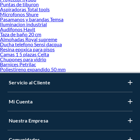
Puntas de tiburon
Aspiradoras Total tools
Microfonos Shure
Pasamanos y barandas Temsa
Iluminacion industrial
Audifonos Havit
Taza de baño 20 cm
Almohadas Royal supreme
Ducha telefono Sensi dacqua
Resina epoxica para pisos
Camas 1 5 plazas Celta
Chupones para vidrio
Barnices Petrilac
Poliestireno expandido 50 mm
Servicio al Cliente
Mi Cuenta
Nuestra Empresa
Comunidades