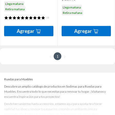
Llega mañana
Llega mañana
Retira mañana
Retira mañana
(6)
Agregar
Agregar
1
Ruedas para Muebles
Descubre un amplio catálogo de productos en Sodimac para Ruedas para
Muebles. Encuentra todo lo que necesitas para renovar tu hogar. ¡Visítanos y
encuentra inspiración para tus proyectos!
Desde herramientas hasta accesorios, estamos aquí para ayudarte a hacer
realidad tus ideas y renovar tus espacios, creando un ambiente único y
personalizado. Explora nuestra selección de herramientas, materiales y