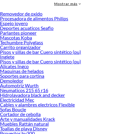
Mostrar más
accesorios de calidad que te ayudarán a crear un espacio más tú.
Removedor de oxido
Desde remodelaciones hasta proyectos de decoración, estamos aquí para hacer
Procesadora de alimentos Philips
tus ideas realidad. ¡Visítanos y encuentra todo lo que tenemos para ofrecerte en
Espejo joyero
Ruedas para Muebles!
Deportes acuaticos Seaflo
Parlantes pioneer
Explora la variedad de productos de Ruedas para Muebles en Sodimac
Mascotas Koba
Techumbre Polyglass
Herramientas, materiales y accesorios de calidad para tus proyectos y
Carrito organizador
renovación de espacios. ¡Visítanos y descubre todo lo que tenemos para
Pisos y sillas de bar Cuero sintético (pu)
ofrecerte!
Inglete
Pisos y sillas de bar Cuero sintético (pu)
Encuentra una amplia variedad de productos de Ruedas para Muebles en
Alicates Ingco
Sodimac. Encuentra todo lo necesario para tus proyectos de renovación y
Maquinas de helados
decoración. ¡Visítanos y haz tus ideas realidad!
Soportes para cortina
Demoledor
Automotriz Wurth
Neumaticos 215 65 r16
Hidrolavadora black and decker
Electricidad Mec
Cables y alambres electricos Flexible
Sofas Boucle
Cortador de cebolla
Arte y manualidades Krack
Muebles Rattán natural
Toallas de playa Disney
Proyector hy300