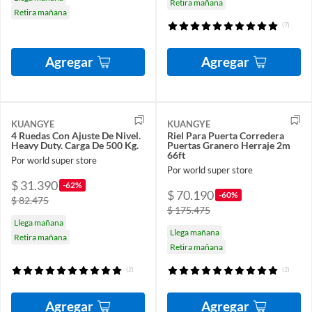
Retira mañana
Retira mañana
(7)
Agregar
Agregar
KUANGYE
KUANGYE
4 Ruedas Con Ajuste De Nivel.
Riel Para Puerta Corredera
Heavy Duty. Carga De 500 Kg.
Puertas Granero Herraje 2m
66ft
Por world super store
Por world super store
$ 31.390
-62%
$ 70.190
-60%
$ 82.475
$ 175.475
Llega mañana
Llega mañana
Retira mañana
Retira mañana
(2)
(2)
Agregar
Agregar