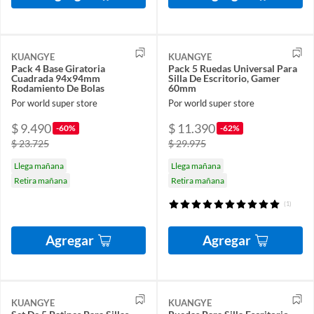
KUANGYE
KUANGYE
Pack 4 Base Giratoria
Pack 5 Ruedas Universal Para
Cuadrada 94x94mm
Silla De Escritorio, Gamer
Rodamiento De Bolas
60mm
Por world super store
Por world super store
$ 9.490
$ 11.390
-60%
-62%
$ 23.725
$ 29.975
Llega mañana
Llega mañana
Retira mañana
Retira mañana
(1)
Agregar
Agregar
KUANGYE
KUANGYE