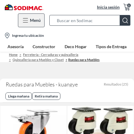
0
Inicia sesión
Menú
Search
Bar
location-
Ingresa tu ubicación
icon
Asesoría
Constructor
Deco Hogar
Tipos de Entrega
Home
Ferretería - Cerraduras y quincallería
Quincallería para Muebles y Closet
Ruedas para Muebles
Ruedas para Muebles - kuangye
Resultados
(
25
)
Llega mañana
Retira mañana