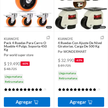
KUANGYE
KUANGYE
Pack 4 Ruedas Para Carro O
4 Ruedas Con Ajuste De Nivel
Mueble 4 Pulgs. Soporta 450
Giratorias. Carga De 500 Kg
Kg
Por WONDERMART
Por world super store
$ 32.990
-63%
$ 19.490
-60%
$ 89.725
$ 48.725
Llega mañana
Llega mañana
Retira mañana
Retira mañana
(5)
(3)
Agregar
Agregar