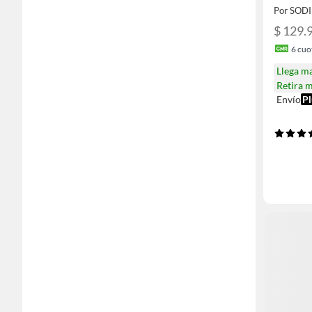
Por SOD
$ 129.
6
cuot
Llega m
Retira 
Envío
Pl