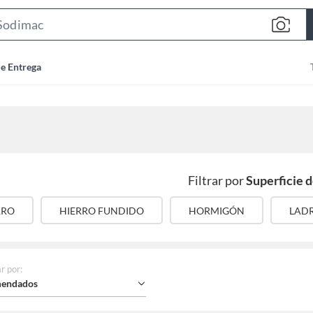
Search
Bar
de Entrega
Filtrar por
Superficie d
RRO
HIERRO FUNDIDO
HORMIGÓN
LADR
r por
:
endados