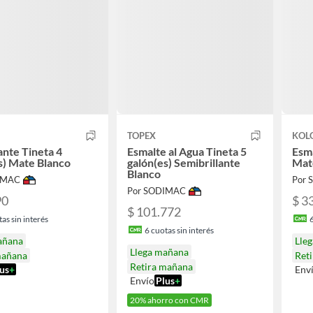
TOPEX
KOL
nte Tineta 4
Esmalte al Agua Tineta 5
Esma
s) Mate Blanco
galón(es) Semibrillante
Mat
Blanco
IMAC
Por
Por SODIMAC
90
$ 3
$ 101.772
as sin interés
6
cuotas sin interés
añana
Lle
Llega mañana
mañana
Ret
Retira mañana
us
+
Env
Envío
Plus
+
20% ahorro con CMR