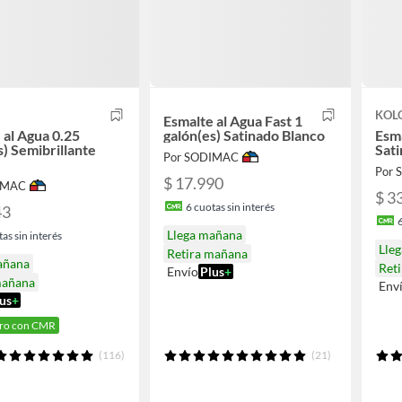
KOL
Esmalte al Agua Fast 1
 al Agua 0.25
galón(es) Satinado Blanco
Esma
s) Semibrillante
Sati
Por SODIMAC
Por
$ 17.990
IMAC
$ 3
6
cuotas sin interés
43
Llega mañana
as sin interés
Lle
Retira mañana
añana
Ret
Envío
Plus
+
mañana
Env
us
+
ro con CMR
(116)
(21)