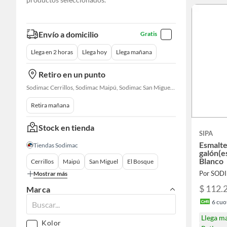
Envío a domicilio
Gratis
Llega en 2 horas
Llega hoy
Llega mañana
Retiro en un punto
Sodimac Cerrillos, Sodimac Maipú, Sodimac San Miguel, Sodimac El Bosque, Sodimac San Bernardo, Constructor Cantagallo, Sodimac Talagante, Sodimac San Fernando
Retira mañana
Stock en tienda
SIPA
Esmalte
Tiendas Sodimac
galón(e
Blanco
Cerrillos
Maipú
San Miguel
El Bosque
Por SOD
Mostrar más
$ 112.
Marca
6
cuot
Llega m
Kolor