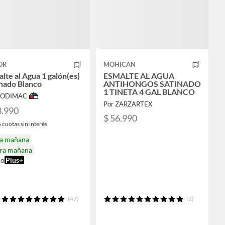
OR
MOHICAN
lte al Agua 1 galón(es)
ESMALTE AL AGUA
nado Blanco
ANTIHONGOS SATINADO
1 TINETA 4 GAL BLANCO
 SODIMAC
Por ZARZARTEX
3.990
$ 56.990
6
cuotas sin interés
ga mañana
ira mañana
ío
Plus
+
(47)
(2)