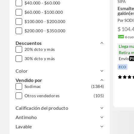
SIPA
$40.000 - $60.000
Esmalte
$60.000 - $100.000
galón(e
Por SOD
$100.000 - $200.000
$ 104.
$200.000 - $350.000
6
cuot
Descuentos
Llega m
20% dcto y más
Retira 
30% dcto y más
Envío
Pl
ECO
Color
Vendido por
Sodimac
(1384)
Otros vendedores
(105)
Calificación del producto
Antimoho
Lavable