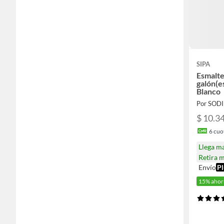
SIPA
Esmalte
galón(e
Blanco
Por SOD
$ 10.3
6
cuot
Llega m
Retira 
Envío
Pl
15% ahor