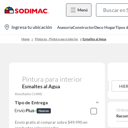
Menú
location-
Ingresa tu ubicación
Asesoría
Constructor
Deco Hogar
Tipos 
icon
Home
Pinturas - Pintura para interior
Esmaltes al Agua
Pintura para interior
Esmaltes al Agua
E VIDRIO
FIBROCEMENTO
GRANITO
HIE
Resultados
(
1488
)
Tipo de Entrega
Ordena
Nuevo
Recom
Envío gratis al comprar sobre $49.990 en
productos seleccionados.