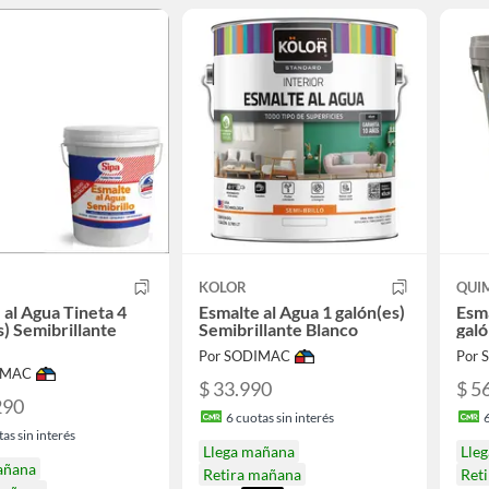
KOLOR
QUI
 al Agua Tineta 4
Esmalte al Agua 1 galón(es)
Esma
s) Semibrillante
Semibrillante Blanco
galó
Por SODIMAC
Por
IMAC
$ 33.990
$ 5
290
6
cuotas sin interés
as sin interés
Llega mañana
Lle
añana
Retira mañana
Ret