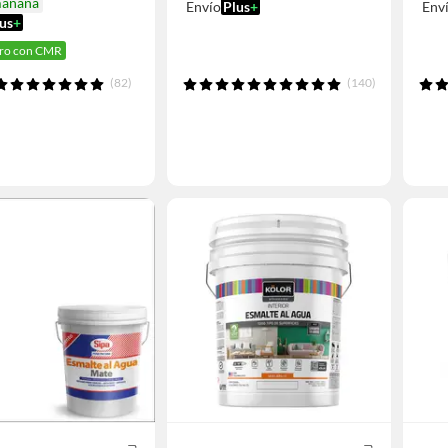
mañana
Envío
Plus
+
Env
us
+
ro con CMR
(82)
(140)