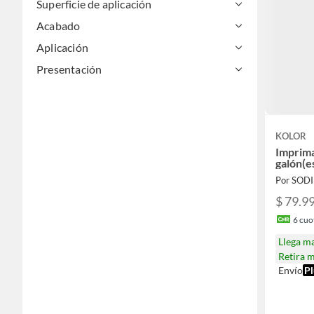
Superficie de aplicación
Acabado
Aplicación
Presentación
KOLOR
Imprima
galón(e
Por SOD
$ 79.9
6
cuot
Llega m
Retira 
Envío
Pl