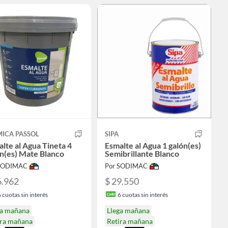
MICA PASSOL
SIPA
lte al Agua Tineta 4
Esmalte al Agua 1 galón(es)
n(es) Mate Blanco
Semibrillante Blanco
 SODIMAC
Por SODIMAC
6.962
$ 29.550
6
cuotas sin interés
6
cuotas sin interés
ga mañana
Llega mañana
ira mañana
Retira mañana