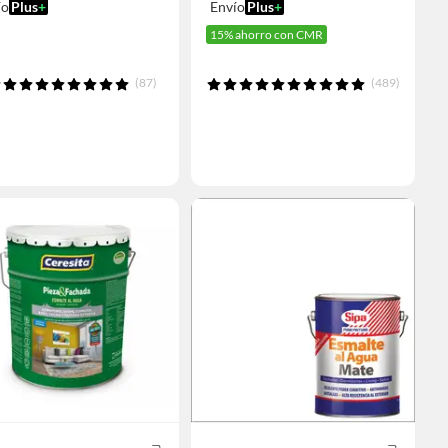
ío
Plus
+
Envío
Plus
+
15% ahorro con CMR
(87)
(489)