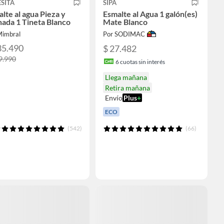
SITA
SIPA
lte al agua Pieza y
Esmalte al Agua 1 galón(es)
ada 1 Tineta Blanco
Mate Blanco
Mimbral
Por SODIMAC
35.490
$ 27.482
9.990
6
cuotas sin interés
Llega mañana
Retira mañana
Envío
Plus
+
ECO
(542)
(66)