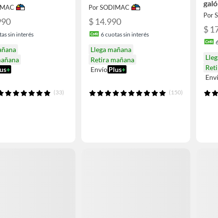
galó
IMAC
Por SODIMAC
Bla
Por
990
$ 14.990
$ 1
as sin interés
6
cuotas sin interés
añana
Llega mañana
Lle
mañana
Retira mañana
Ret
us
+
Envío
Plus
+
Env
(33)
(150)