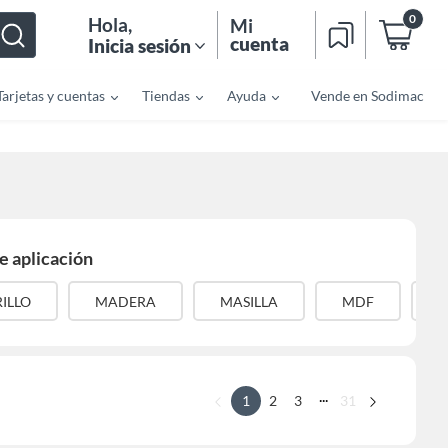
0
Hola
,
Mi
cuenta
Inicia sesión
Tarjetas y cuentas
Tiendas
Ayuda
Vende en Sodimac
e aplicación
ILLO
MADERA
MASILLA
MDF
M
...
1
2
3
31