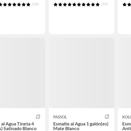
(13)
(57)
PASSOL
KOL
 al Agua Tineta 4
Esmalte al Agua 1 galón(es)
Esma
s) Satinado Blanco
Mate Blanco
Anti