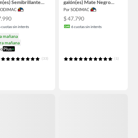
n(es) Semibrillante
galón(es) Mate Negro
nco
Negro
 SODIMAC
Por SODIMAC
7.990
$ 47.790
6
cuotas sin interés
6
cuotas sin interés
ga mañana
ira mañana
ío
Plus
+
(33)
(1)