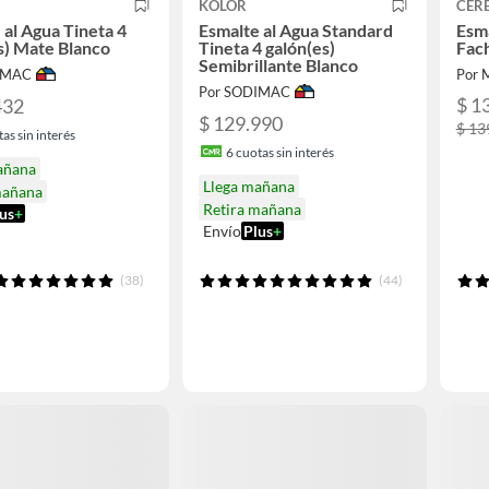
KOLOR
CERE
 al Agua Tineta 4
Esmalte al Agua Standard
Esma
s) Mate Blanco
Tineta 4 galón(es)
Fach
Semibrillante Blanco
IMAC
Por 
Por SODIMAC
$ 1
432
$ 129.990
$ 13
as sin interés
6
cuotas sin interés
añana
Llega mañana
mañana
Retira mañana
us
+
Envío
Plus
+
(38)
(44)