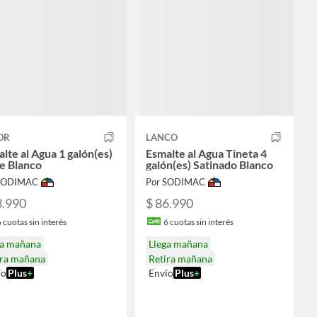
OR
LANCO
lte al Agua 1 galón(es)
Esmalte al Agua Tineta 4
e Blanco
galón(es) Satinado Blanco
 SODIMAC
Por SODIMAC
3.990
$ 86.990
6
cuotas sin interés
6
cuotas sin interés
ga mañana
Llega mañana
ira mañana
Retira mañana
ío
Plus
+
Envío
Plus
+