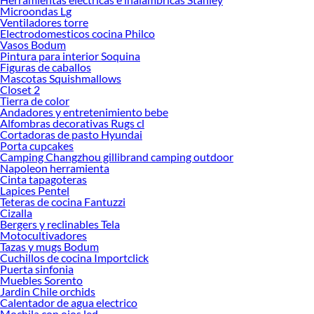
Microondas Lg
Explora la variedad de productos de Top Freezer en Sodimac
Ventiladores torre
Electrodomesticos cocina Philco
Herramientas, materiales y accesorios de calidad para tus proyectos y
Vasos Bodum
renovación de espacios. ¡Visítanos y descubre todo lo que tenemos para
Pintura para interior Soquina
ofrecerte!
Figuras de caballos
Mascotas Squishmallows
Encuentra una amplia variedad de productos de Top Freezer en Sodimac.
Closet 2
Encuentra todo lo necesario para tus proyectos de renovación y decoración.
Tierra de color
¡Visítanos y haz tus ideas realidad!
Andadores y entretenimiento bebe
Alfombras decorativas Rugs cl
Cortadoras de pasto Hyundai
Porta cupcakes
Camping Changzhou gillibrand camping outdoor
Napoleon herramienta
Cinta tapagoteras
Lapices Pentel
Teteras de cocina Fantuzzi
Cizalla
Bergers y reclinables Tela
Motocultivadores
Tazas y mugs Bodum
Cuchillos de cocina Importclick
Puerta sinfonia
Muebles Sorento
Jardin Chile orchids
Calentador de agua electrico
Mochila con ojos led