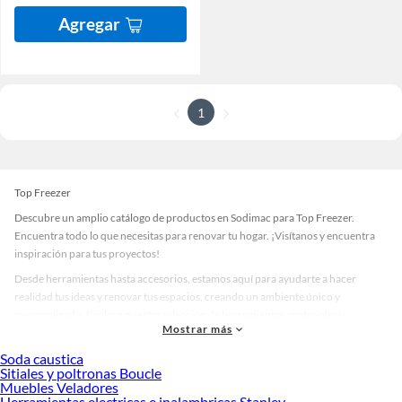
Agregar
1
Top Freezer
Descubre un amplio catálogo de productos en Sodimac para Top Freezer.
Encuentra todo lo que necesitas para renovar tu hogar. ¡Visítanos y encuentra
inspiración para tus proyectos!
Desde herramientas hasta accesorios, estamos aquí para ayudarte a hacer
realidad tus ideas y renovar tus espacios, creando un ambiente único y
personalizado. Explora nuestra selección de herramientas, materiales y
Mostrar más
accesorios de calidad que te ayudarán a crear un espacio más tú.
Soda caustica
Desde remodelaciones hasta proyectos de decoración, estamos aquí para hacer
Sitiales y poltronas Boucle
tus ideas realidad. ¡Visítanos y encuentra todo lo que tenemos para ofrecerte en
Muebles Veladores
Top Freezer!
Herramientas electricas e inalambricas Stanley