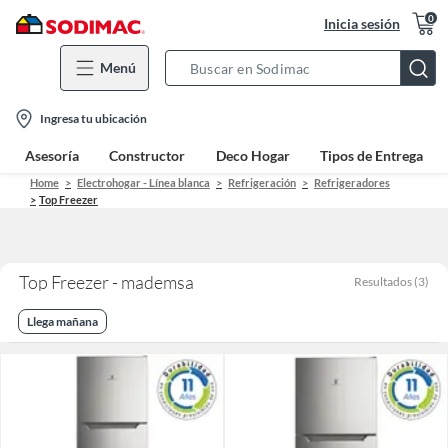
0
Inicia sesión
Menú
Search
Bar
location-
Ingresa tu ubicación
icon
Asesoría
Constructor
Deco Hogar
Tipos de Entrega
Home
Electrohogar - Línea blanca
Refrigeración
Refrigeradores
Top Freezer
Top Freezer - mademsa
Resultados
(
3
)
Llega mañana