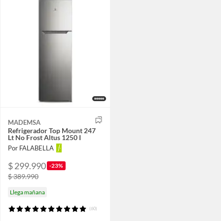
MADEMSA
Refrigerador Top Mount 247
Lt No Frost Altus 1250 I
Por FALABELLA
$ 299.990
-23%
$ 389.990
Llega mañana
(60)