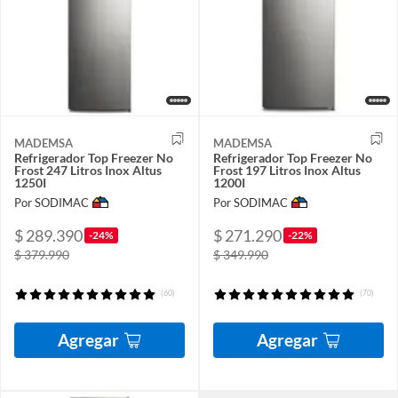
MADEMSA
MADEMSA
Refrigerador Top Freezer No
Refrigerador Top Freezer No
Frost 247 Litros Inox Altus
Frost 197 Litros Inox Altus
1250I
1200I
Por SODIMAC
Por SODIMAC
$ 289.390
$ 271.290
-24%
-22%
$ 379.990
$ 349.990
(60)
(70)
Agregar
Agregar