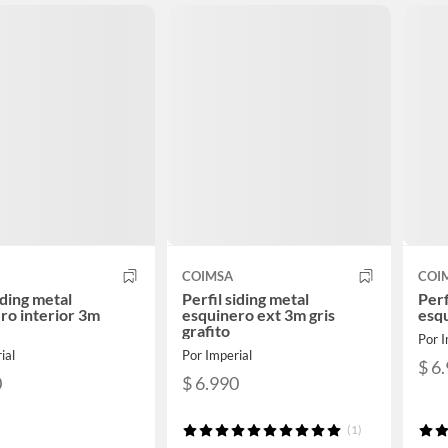
COIMSA
COI
iding metal
Perfil siding metal
Perf
ro interior 3m
esquinero ext 3m gris
esqu
grafito
Por I
ial
Por Imperial
$ 6
0
$ 6.990
(1)