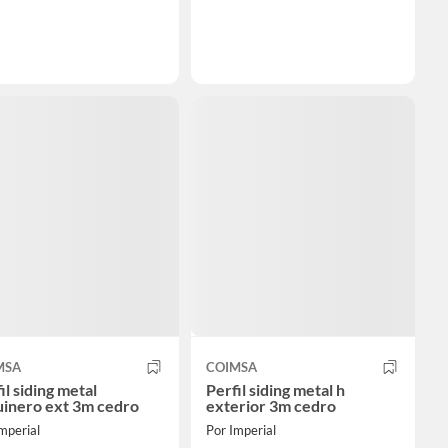
MSA
COIMSA
il siding metal
Perfil siding metal h
uinero ext 3m cedro
exterior 3m cedro
mperial
Por Imperial