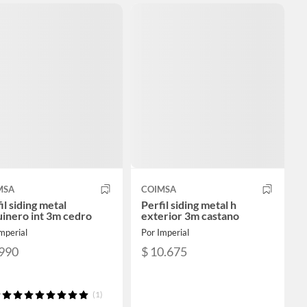
MSA
COIMSA
il siding metal
Perfil siding metal h
inero int 3m cedro
exterior 3m castano
mperial
Por Imperial
.990
$ 10.675
(1)