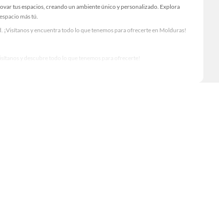
novar tus espacios, creando un ambiente único y personalizado. Explora
 espacio más tú.
. ¡Visítanos y encuentra todo lo que tenemos para ofrecerte en Molduras!
Visítanos y descubre todo lo que tenemos para ofrecerte!
o para tus proyectos de renovación y decoración. ¡Visítanos y haz tus ideas