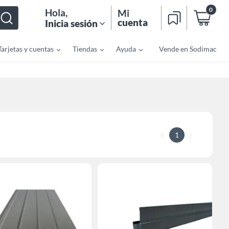
0
Hola
,
Mi
cuenta
Inicia sesión
Tarjetas y cuentas
Tiendas
Ayuda
Vende en Sodimac
1