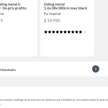
iding metal h
Siding metal
r 3m gris grafito
1,6x38x380cm max black
ial
Por Imperial
75
$ 19.990
(1)
1
18 Resultados
un amplio catálogo de productos en Sodimac para Molduras. Encuentra todo lo que neces
!