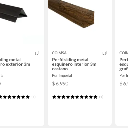
COIMSA
COI
iding metal
Perfil siding metal
Perf
ro exterior 3m
esquinero interior 3m
esqu
castano
graf
ial
Por Imperial
Por I
0
$ 6.990
$ 6
(1)
(1)