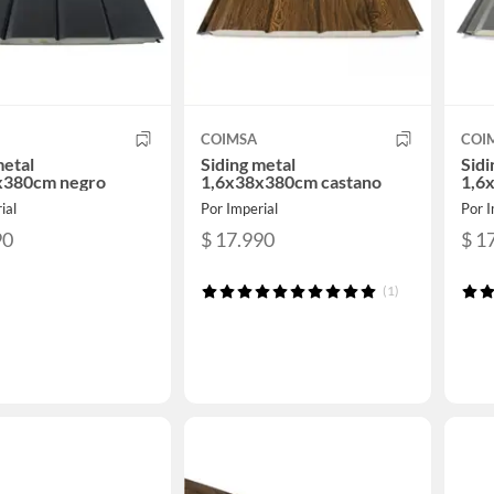
COIMSA
COI
metal
Siding metal
Sidi
x380cm negro
1,6x38x380cm castano
1,6x
ial
Por Imperial
Por I
90
$ 17.990
$ 1
(1)