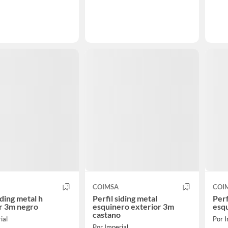
COIMSA
COI
iding metal h
Perfil siding metal
Perf
r 3m negro
esquinero exterior 3m
esq
castano
ial
Por I
Por Imperial