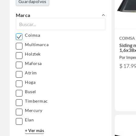
Guardapolvos
Marca
Coimsa
COIMSA
Multimarca
Siding 
1,6x38
Holztek
Por Imper
Maforsa
$ 17.9
Atrim
Hoga
Busel
Timbermac
Mercury
Elan
+ Ver más