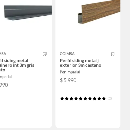
MSA
COIMSA
il siding metal
Perfil siding metal j
inero int 3m gris
exterior 3m castano
ito
Por Imperial
mperial
$ 5.990
.990
(2)