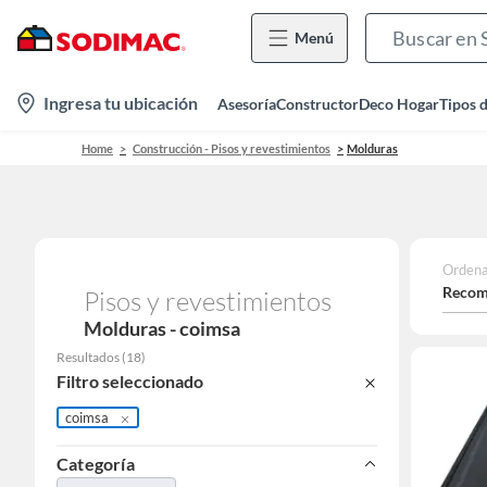
Menú
location-
Ingresa tu ubicación
Asesoría
Constructor
Deco Hogar
Tipos 
icon
Home
Construcción - Pisos y revestimientos
Molduras
Ordena
Recom
Pisos y revestimientos
Molduras - coimsa
Resultados
(
18
)
Filtro seleccionado
coimsa
Categoría