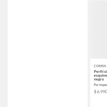
COIMSA
Perfil s
esquine
negro
Por Imper
$ 6.99