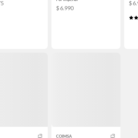
75
$ 6
$ 6.990
COIMSA