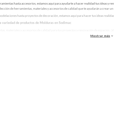
ramientas hasta accesorios, estamos aquí para ayudarte a hacer realidad tus ideas y re
lección de herramientas, materiales y accesorios de calidad que te ayudarán a crear un
odelaciones hasta proyectos de decoración, estamos aquí para hacer tus ideas realidad
la variedad de productos de Molduras en Sodimac
as, materiales y accesorios de calidad para tus proyectos y renovación de espacios. ¡
Mostrar más
 una amplia variedad de productos de Molduras en Sodimac. Encuentra todo lo necesari