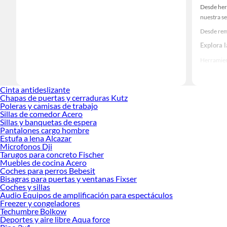
Desde her
nuestra se
Desde rem
Explora 
Herramient
Encuentra
realidad!
Cinta antideslizante
Chapas de puertas y cerraduras Kutz
Poleras y camisas de trabajo
Sillas de comedor Acero
Sillas y banquetas de espera
Pantalones cargo hombre
Estufa a lena Alcazar
Microfonos Dji
Tarugos para concreto Fischer
Muebles de cocina Acero
Coches para perros Bebesit
Bisagras para puertas y ventanas Fixser
Coches y sillas
Audio Equipos de amplificación para espectáculos
Freezer y congeladores
Techumbre Bolkow
Deportes y aire libre Aqua force