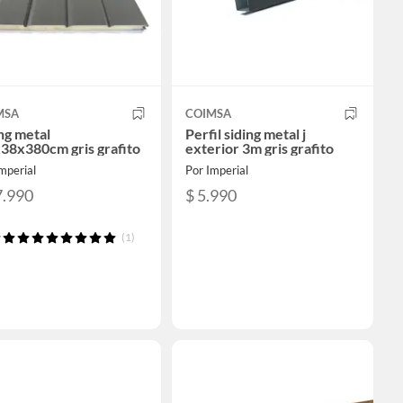
MSA
COIMSA
ng metal
Perfil siding metal j
38x380cm gris grafito
exterior 3m gris grafito
mperial
Por Imperial
7.990
$ 5.990
(1)