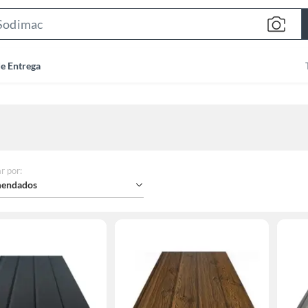
Search
Bar
de Entrega
r por
:
endados