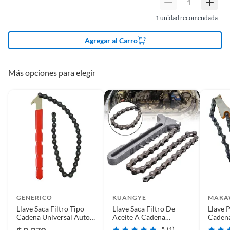
1
unidad recomendada
Agregar al Carro
Más opciones para elegir
GENERICO
KUANGYE
MAKA
Llave Saca Filtro Tipo
Llave Saca Filtro De
Llave 
Cadena Universal Auto
Aceite A Cadena
Cadena
Mango Pvc Sdf001
Ajustable
Pulga
5
(1)