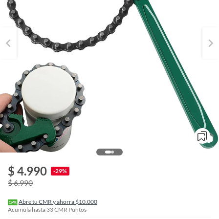
o
f
$ 4.990
n
-29%
I
$ 6.990
r
e
l
Abre tu CMR y ahorra $10.000
l
Acumula hasta
33
CMR Puntos
e