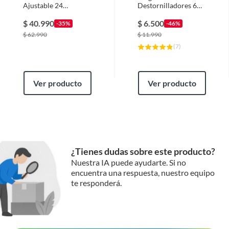
Ajustable 24
Destornilladores 6
Pulgadas Makawa
Piezas
Mk0309
$
40.990
$
6.500
-35%
-46%
$
62.990
$
11.990
(
7
)
Ver producto
Ver producto
¿Tienes dudas sobre este producto?
Nuestra IA puede ayudarte. Si no
encuentra una respuesta, nuestro equipo
te responderá.