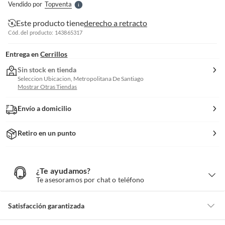
Vendido por
Topventa
S
Este producto tiene
derecho a retracto
Cód. del producto: 143865317
Entrega en
Cerrillos
Sin stock en tienda
Seleccion Ubicacion, Metropolitana De Santiago
Mostrar Otras Tiendas
Envío a domicilio
Retiro en un punto
¿Te ayudamos?
¿
T
Te asesoramos por chat o teléfono
e
a
y
u
d
Satisfacción garantizada
a
m
o
s
Por ley, tienes hasta
10 días para devolver un producto
si te arrepientes