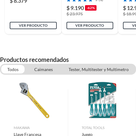
$ 8.379
$ 9.190
$ 12.
-62%
$ 23.975
$ 18.9
VER PRODUCTO
VER PRODUCTO
V
Productos recomendados
Todos
Caimanes
Tester, Multitester y Multimetro
Herramientas manuales
Sopapo
Dados
Alicates
MAKAWA
TOTAL TOOLS
Llave Francesa
Juego