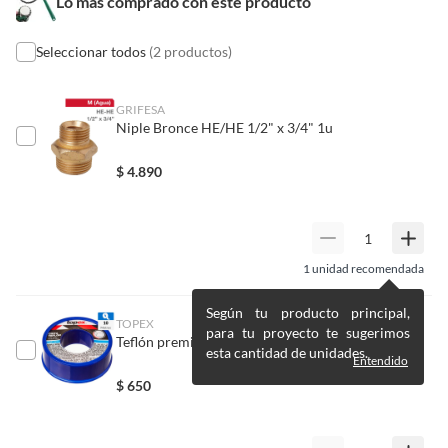
Lo más comprado con este producto
un precio reducido.
Alimentos, bebidas, medicamentos, suplementos alimenticios,
Seleccionar todos
(2 productos)
Condicion del
Nuevo
vitaminas, entre otros análogos.
producto
Pinturas de un color a solicitud.
GRIFESA
Plantas.
Niple Bronce HE/HE 1/2" x 3/4" 1u
Tipo de llave
Ajustable
De uso personal.
$
4.890
Diámetro de apertura
220mm
Largo
1
1
unidad recomendada
Según tu producto principal,
TOPEX
Alto
2
para tu proyecto te sugerimos
Teflón premium 1/2" 10 m
esta cantidad de unidades.
Entendido
$
650
Ancho
1