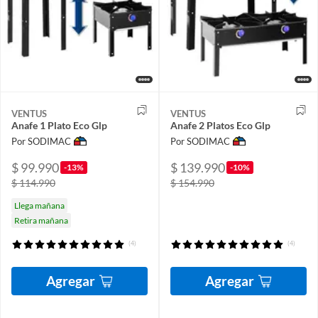
VENTUS
VENTUS
Anafe 1 Plato Eco Glp
Anafe 2 Platos Eco Glp
Por SODIMAC
Por SODIMAC
$ 99.990
$ 139.990
-13%
-10%
$ 114.990
$ 154.990
Llega mañana
Retira mañana
(4)
(4)
Agregar
Agregar