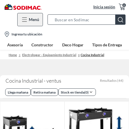
0
Inicia sesión
Menú
Search
Bar
location-
Ingresa tu ubicación
icon
Asesoría
Constructor
Deco Hogar
Tipos de Entrega
Home
Electrohogar - Equipamiento Industrial
Cocina Industrial
Cocina Industrial - ventus
Resultados
(
44
)
Llega mañana
Retira mañana
Stock en tienda
(
0
)