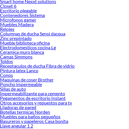
Smart home Nexxt solutions
renovación de espacios. ¡Visítanos y descubre todo lo que tenemos para
Closet 6
ofrecerte!
Escritorio plegable
Contenedores Sistema
Encuentra una amplia variedad de productos de Cocina Industrial en Sodimac.
Microfonos gamer
Encuentra todo lo necesario para tus proyectos de renovación y decoración.
Muebles Madera
¡Visítanos y haz tus ideas realidad!
Relojes
Columnas de ducha Sensi dacqua
Zinc prepintado
Mueble biblioteca oficina
Electrodomesticos cocina Lg
Ceramica muro blanca
Camas Simmons
Toldos
Receptaculos de ducha Fibra de vidrio
Pintura latex Lanco
Conos
Maquinas de coser Brother
Poncho impermeable
Sillas de auto
Impermeabilizante para cemento
Pegamentos de escritorio Instant
Otros accesorios y repuestos para tv
Lijadoras de pared
Botellas termicas Norden
Muebles para baños pequeños
Basureros y papeleros Casa bonita
Llave angular 1 2