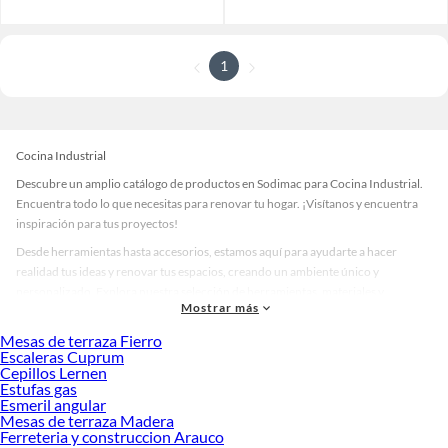
1
Cocina Industrial
Descubre un amplio catálogo de productos en Sodimac para Cocina Industrial.
Encuentra todo lo que necesitas para renovar tu hogar. ¡Visítanos y encuentra
inspiración para tus proyectos!
Desde herramientas hasta accesorios, estamos aquí para ayudarte a hacer
realidad tus ideas y renovar tus espacios, creando un ambiente único y
personalizado. Explora nuestra selección de herramientas, materiales y
Mostrar más
accesorios de calidad que te ayudarán a crear un espacio más tú.
Mesas de terraza Fierro
Desde remodelaciones hasta proyectos de decoración, estamos aquí para hacer
Escaleras Cuprum
tus ideas realidad. ¡Visítanos y encuentra todo lo que tenemos para ofrecerte en
Cepillos Lernen
Cocina Industrial!
Estufas gas
Esmeril angular
Explora la variedad de productos de Cocina Industrial en Sodimac
Mesas de terraza Madera
Ferreteria y construccion Arauco
Herramientas, materiales y accesorios de calidad para tus proyectos y