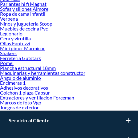
Parlantes hi fi Magnat
Sofas y sillones Almore
Ropa de cama infantil
Verbena
Ninos y jugueteria Scoop
Muebles de cocina Pvc
Legionario
Cera y virutilla
Ollas Fantuzzi
Mini pimer Marmicoc
Shakers
Ferreteria Gutstark
Pomel
Plancha estructural 18mm
Maquinarias y herramientas constructor
Ángulo de aluminio
Encimeras 1
Adhesivos decorativos
Colchon 1 plaza Cabsur
Extractores y ventilacion Forceman
Marcos de foto Vgo
Juegos de exterior
Servicio al Cliente