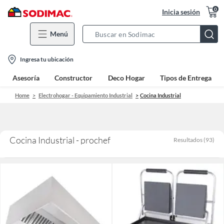
0
Inicia sesión
Menú
Search
Bar
location-
Ingresa tu ubicación
icon
Asesoría
Constructor
Deco Hogar
Tipos de Entrega
Home
Electrohogar - Equipamiento Industrial
Cocina Industrial
Cocina Industrial - prochef
Resultados
(
93
)