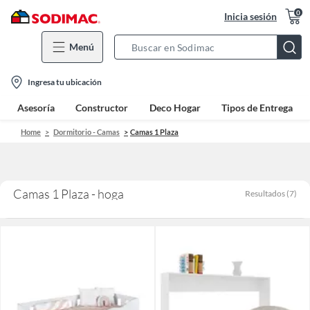
0
Inicia sesión
Menú
Search
Bar
location-
Ingresa tu ubicación
icon
Asesoría
Constructor
Deco Hogar
Tipos de Entrega
Home
Dormitorio - Camas
Camas 1 Plaza
Camas 1 Plaza - hoga
Resultados
(
7
)