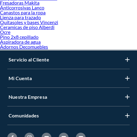
Fresadoras Makita
Anticorrosivas Lanco
Canastos para la ropa
Lienza para trazado
Quitasoles y bases Vincenzi
Ceramicas de piso Alberdi
Ocre
Pino 2x8 cepillado
Aspiradora de agua
Adornos Decomuebles
Servicio al Cliente
Mi Cuenta
Nuestra Empresa
Comunidades