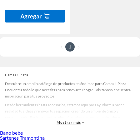
Agregar
1
Camas 1 Plaza
Descubre un amplio catálogo de productos en Sodimac para Camas 1 Plaza.
Encuentra todo lo que necesitas para renovar tu hogar. ¡Visítanos y encuentra
inspiración para tus proyectos!
Desde herramientas hasta accesorios, estamos aquí para ayudarte a hacer
realidad tus ideas y renovar tus espacios, creando un ambiente único y
personalizado. Explora nuestra selección de herramientas, materiales y
Mostrar más
accesorios de calidad que te ayudarán a crear un espacio más tú.
Bano bebe
Desde remodelaciones hasta proyectos de decoración, estamos aquí para hacer
Sartenes Tramontina
tus ideas realidad. ¡Visítanos y encuentra todo lo que tenemos para ofrecerte en