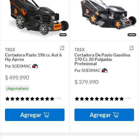
TREX
TREX
Cortadora Pasto 196 cc Aut 6
Cortadora De Pasto Gasolina
Hp Aprox
170 Cc 20 Pulgadas
Profesional
Por SODIMAC
Por SODIMAC
$ 499.990
$ 379.990
Llega mañana
(16)
(11)
Agregar
Agregar