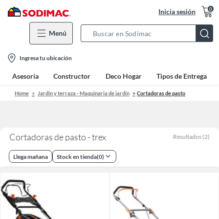
0
Inicia sesión
Menú
Search
Bar
location-
Ingresa tu ubicación
icon
Asesoría
Constructor
Deco Hogar
Tipos de Entrega
Home
Jardín y terraza - Maquinaria de jardín
Cortadoras de pasto
Cortadoras de pasto - trex
Resultados
(
2
)
Llega mañana
Stock en tienda
(
0
)