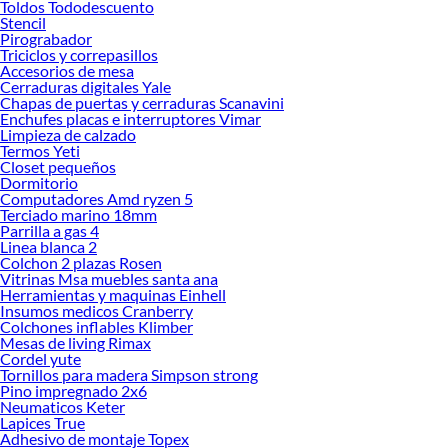
Toldos Tododescuento
Encuentra una amplia variedad de productos de Cortadoras de pasto en
Stencil
Sodimac. Encuentra todo lo necesario para tus proyectos de renovación y
Pirograbador
decoración. ¡Visítanos y haz tus ideas realidad!
Triciclos y correpasillos
Accesorios de mesa
Cerraduras digitales Yale
Chapas de puertas y cerraduras Scanavini
Enchufes placas e interruptores Vimar
Limpieza de calzado
Termos Yeti
Closet pequeños
Dormitorio
Computadores Amd ryzen 5
Terciado marino 18mm
Parrilla a gas 4
Linea blanca 2
Colchon 2 plazas Rosen
Vitrinas Msa muebles santa ana
Herramientas y maquinas Einhell
Insumos medicos Cranberry
Colchones inflables Klimber
Mesas de living Rimax
Cordel yute
Tornillos para madera Simpson strong
Pino impregnado 2x6
Neumaticos Keter
Lapices True
Adhesivo de montaje Topex