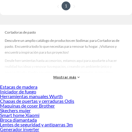
1
Cortadoras de pasto
Descubre un amplio catálogo de productos en Sodimac para Cortadoras de
pasto. Encuentra todo lo que necesitas para renovar tu hogar. ¡Visítanos y
encuentra inspiración para tus proyectos!
Desde herramientas hasta accesorios, estamos aquí para ayudarte a hacer
realidad tus ideas y renovar tus espacios, creando un ambiente único y
personalizado. Explora nuestra selección de herramientas, materiales y
Mostrar más
accesorios de calidad que te ayudarán a crear un espacio más tú.
Estacas de madera
Desde remodelaciones hasta proyectos de decoración, estamos aquí para hacer
Iniciador de fuego
tus ideas realidad. ¡Visítanos y encuentra todo lo que tenemos para ofrecerte en
Herramientas manuales Wurth
Cortadoras de pasto!
Chapas de puertas y cerraduras Odis
Maquinas de coser Brother
Explora la variedad de productos de Cortadoras de pasto en Sodimac
Skechers mujer
Smart home Xiaomi
Herramientas, materiales y accesorios de calidad para tus proyectos y
Broca diamantada
renovación de espacios. ¡Visítanos y descubre todo lo que tenemos para
Lentes de seguridad y antiparras 3m
ofrecerte!
Generador inverter