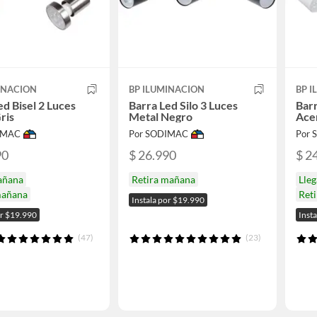
INACION
BP ILUMINACION
BP 
ed Bisel 2 Luces
Barra Led Silo 3 Luces
Barr
ris
Metal Negro
Ace
IMAC
Por SODIMAC
Por
90
$ 26.990
$ 2
añana
Retira mañana
Lle
mañana
Ret
Instala por $19.990
or $19.990
Inst
(47)
(23)