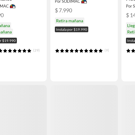
Por SODIMAC
IMAC
Por
$ 7.990
90
$ 1
Retira mañana
añana
Lle
Instala por $19.990
mañana
Ret
or $19.990
Inst
(29)
(9)