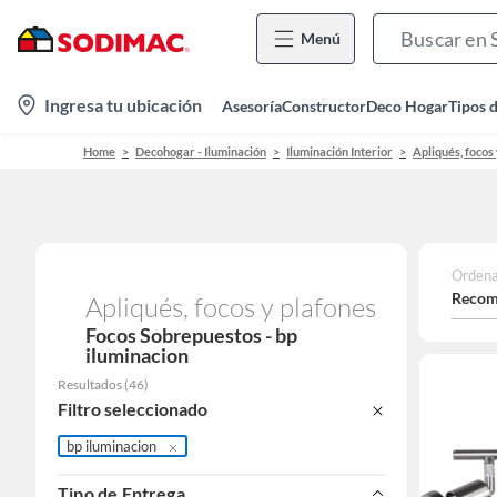
Menú
location-
Ingresa tu ubicación
Asesoría
Constructor
Deco Hogar
Tipos 
icon
Home
Decohogar - Iluminación
Iluminación Interior
Apliqués, focos
Ordena
Recom
Apliqués, focos y plafones
Focos Sobrepuestos - bp
iluminacion
Resultados
(
46
)
Filtro seleccionado
bp iluminacion
Tipo de Entrega