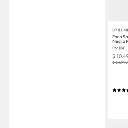
BP ILUM
Foco S
Negro 
Por ByP| 
$ 10.4
$ 14.990