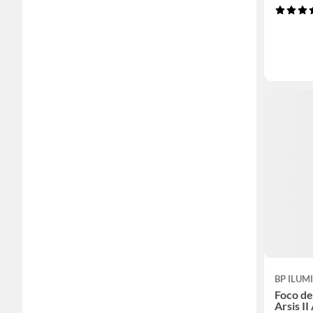
BP ILUM
Foco de
Arsis II