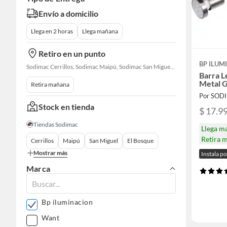
Envío a domicilio
Llega en 2 horas
Llega mañana
Retiro en un punto
BP ILUM
Sodimac Cerrillos, Sodimac Maipú, Sodimac San Miguel, Sodimac El Bosque, Sodimac San Bernardo, Sodimac Talagante, Sodimac San Fernando
Barra L
Metal G
Retira mañana
Por SOD
Stock en tienda
$ 17.9
Tiendas Sodimac
Llega m
Retira 
Cerrillos
Maipú
San Miguel
El Bosque
Mostrar más
Instala p
Marca
Bp iluminacion
Want