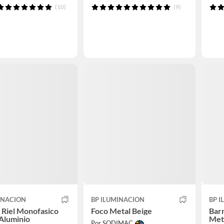
(10)
(9)
INACION
BP ILUMINACION
BP 
 Riel Monofasico
Foco Metal Beige
Barr
 Aluminio
Met
Por SODIMAC