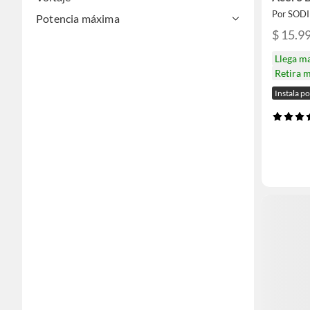
Por SOD
Potencia máxima
$ 15.9
Llega m
Retira 
Instala p