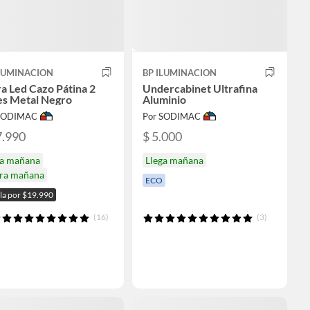
ILUMINACION
BP ILUMINACION
a Led Cazo Pátina 2
Undercabinet Ultrafina
es Metal Negro
Aluminio
 SODIMAC
Por SODIMAC
7.990
$ 5.000
ga mañana
Llega mañana
ira mañana
ECO
ala por $19.990
(16)
(3)