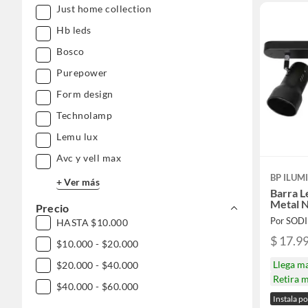
Just home collection
Hb leds
Bosco
Purepower
Form design
Technolamp
Lemu lux
Avc y vell max
BP ILUM
+ Ver más
Barra L
Metal 
Precio
Por SOD
HASTA $10.000
$ 17.9
$10.000 - $20.000
Llega m
$20.000 - $40.000
Retira 
$40.000 - $60.000
Instala p