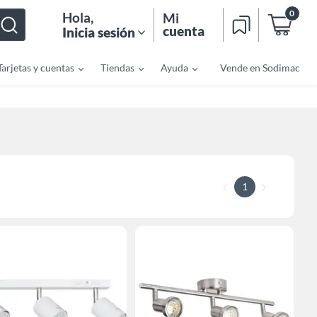
0
Hola
,
Mi
cuenta
Inicia sesión
Tarjetas y cuentas
Tiendas
Ayuda
Vende en Sodimac
1