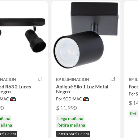
INACION
BP ILUMINACION
BP 
ed R63 2 Luces
Apliqué Silo 1 Luz Metal
Foco
Negro
Negro
Por
IMAC
Por SODIMAC
$ 1
90
$ 11.990
Ret
añana
Llega mañana
mañana
Retira mañana
or $19.990
Instala por $19.990