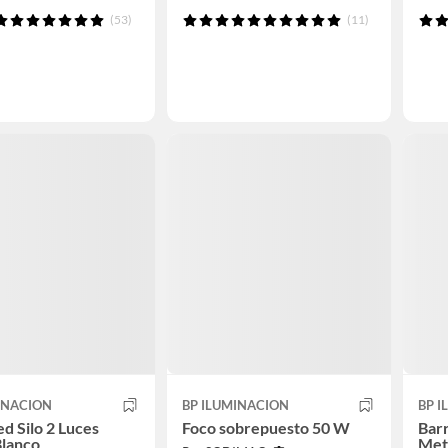
(53)
(11)
INACION
BP ILUMINACION
BP 
ed Silo 2 Luces
Foco sobrepuesto 50 W
Barr
Blanco
Met