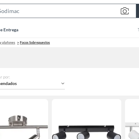
Search
Bar
de Entrega
 y plafones
Focos Sobrepuestos
r por
:
endados