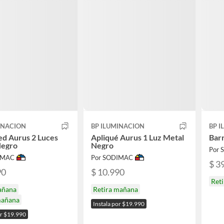
INACION
BP ILUMINACION
BP 
ed Aurus 2 Luces
Apliqué Aurus 1 Luz Metal
Bar
Negro
Negro
Por
IMAC
Por SODIMAC
$ 3
90
$ 10.990
Ret
añana
Retira mañana
mañana
Instala por $19.990
or $19.990