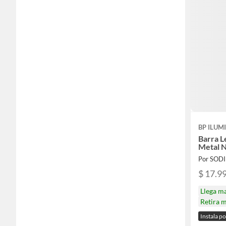
BP ILUM
Barra L
Metal 
Por SOD
$ 17.9
Llega m
Retira 
Instala p