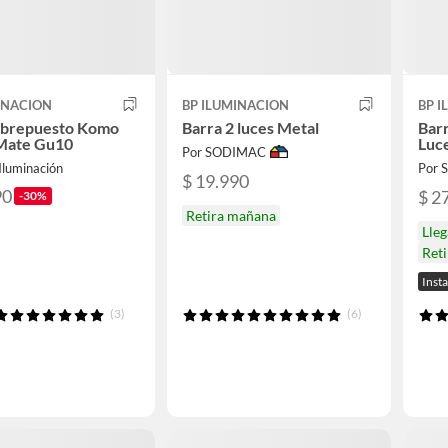
INACION
BP ILUMINACION
BP 
obrepuesto Komo
Barra 2 luces Metal
Barr
Mate Gu10
Luc
Por SODIMAC
Iluminación
Por
$ 19.990
90
$ 2
-30%
Retira mañana
Lle
Ret
Inst
(3)
(6)