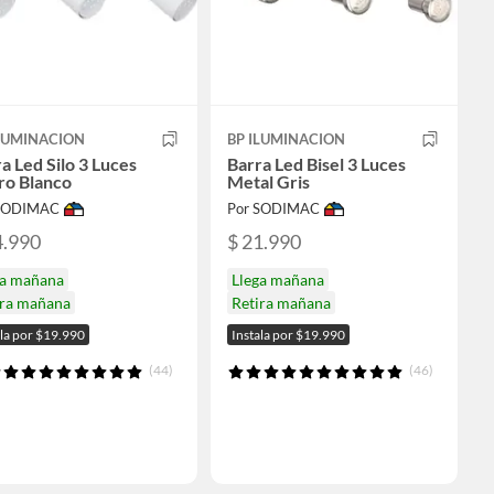
ILUMINACION
BP ILUMINACION
a Led Silo 3 Luces
Barra Led Bisel 3 Luces
ro Blanco
Metal Gris
 SODIMAC
Por SODIMAC
4.990
$ 21.990
ga mañana
Llega mañana
ira mañana
Retira mañana
ala por $19.990
Instala por $19.990
(44)
(46)