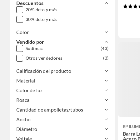
Descuentos
20% dcto y más
30% dcto y más
Color
Vendido por
Sodimac
(43)
Otros vendedores
(3)
Calificación del producto
Material
Color de luz
Rosca
Cantidad de ampolletas/tubos
Ancho
BP ILUM
Diámetro
Barra L
Acero 
Voltaje