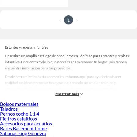
1
Estantes y repisas infantiles
Descubre un amplio catálogo de productos en Sodimac para Estantes y repisas
infantiles. Encuentra todo lo que necesitas para renovar tu hogar. ¡Visítanos y
encuentra inspiración para tus proyectos!
Desde herramientas hasta accesorios, estamos aquí para ayudarte a hacer
realidad tus ideas y renovar tus espacios, creando un ambiente único y
personalizado. Explora nuestra selección de herramientas, materiales y
Mostrar más
accesorios de calidad que te ayudarán a crear un espacio más tú.
Bolsos maternales
Desde remodelaciones hasta proyectos de decoración, estamos aquí para hacer
Taladros
tus ideas realidad. ¡Visítanos y encuentra todo lo que tenemos para ofrecerte en
Pernos coche 1 1 4
Estantes y repisas infantiles!
Fieltros asfalticos
Accesorios para acuarios
Explora la variedad de productos de Estantes y repisas infantiles en
Bares Basement home
Sodimac
Sabanas king Genevra