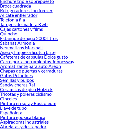
Enchufe triple sobrepuesto
Herramientas, materiales y accesorios de calidad para tus proyectos y
Broca cuadrada
renovación de espacios. ¡Visítanos y descubre todo lo que tenemos para
Refrigeradores Top freezer
ofrecerte!
Alicate enfierrador
Telefonia fija
Encuentra una amplia variedad de productos de Estantes y repisas infantiles en
Tarugos de madera Kwb
Sodimac. Encuentra todo lo necesario para tus proyectos de renovación y
Cajas cartones y films
Quincho
decoración. ¡Visítanos y haz tus ideas realidad!
Estanque de agua 2000 litros
Sabanas Armonia
Neumaticos Marshall
Aseo y limpieza Scotch brite
Cafeteras de capsulas Dolce gusto
Carro porta herramientas Jonnesway
Aromatizante para auto Areon
Chapas de puertas y cerraduras
Gatos Peludines
Semillas y bulbos
Sandwicheras Raf
Ceramicas de piso Holztek
Tricotas y poleras ciclismo
Cinceles
Pintura en spray Rust oleum
Llave de tubo
Españoleta
Pintura epoxica blanca
Aspiradoras industriales
Abrelatas y destapador