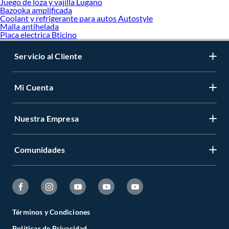
Juego de loza y vajilla Lugano
Bazooka amplificada
Coolant y refrigerante para autos Autostyle
Malla antihelada
Placa electrica Bticino
Servicio al Cliente
Mi Cuenta
Nuestra Empresa
Comunidades
Términos y Condiciones
Políticas de Privacidad