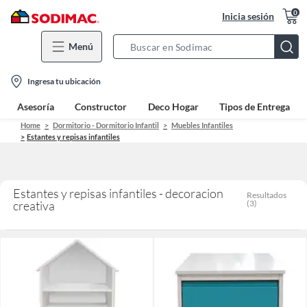
0
Inicia sesión
Menú
Search
Bar
location-
Ingresa tu ubicación
icon
Asesoría
Constructor
Deco Hogar
Tipos de Entrega
Home
Dormitorio - Dormitorio Infantil
Muebles Infantiles
Estantes y repisas infantiles
Estantes y repisas infantiles - decoracion
Resultados
creativa
(
3
)