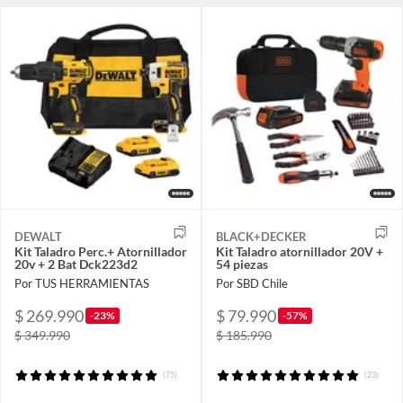
DEWALT
BLACK+DECKER
Kit Taladro Perc.+ Atornillador
Kit Taladro atornillador 20V +
20v + 2 Bat Dck223d2
54 piezas
Por TUS HERRAMIENTAS
Por SBD Chile
$ 269.990
$ 79.990
-23%
-57%
$ 349.990
$ 185.990
(75)
(23)