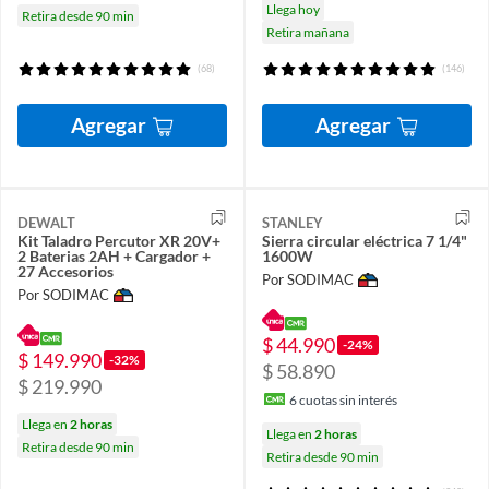
Llega hoy
Retira desde 90 min
Retira mañana
(68)
(146)
Agregar
Agregar
DEWALT
STANLEY
Kit Taladro Percutor XR 20V+
Sierra circular eléctrica 7 1/4"
2 Baterias 2AH + Cargador +
1600W
27 Accesorios
Por SODIMAC
Por SODIMAC
$ 44.990
-24%
$ 149.990
-32%
$ 58.890
$ 219.990
6
cuotas sin interés
Llega en
2 horas
Llega en
2 horas
Retira desde 90 min
Retira desde 90 min