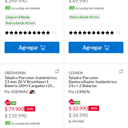
$ 249.990
$ 89.990
6
cuotas sin interés
6
cuotas sin interés
Llega en
2 horas
Retira desde 90 min
Retira desde 90 min
(31)
(12)
Agregar
Agregar
UBERMANN
LERNEN
Taladro Percutor Inalámbrico
Taladro Percutor
13 mm 20 V Brushless+1
Destornillador Inalámbrico
Batería 2AH+Cargador+25
21v + 2 Baterías
Acc
Por SODIMAC
Por LERNEN
$ 32.990
$ 79.900
-56%
-43%
$ 34.990
$ 139.990
$ 74.990
6
cuotas sin interés