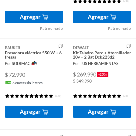
(348)
Agregar
Agregar
Patrocinado
Patrocinado
BAUKER
DEWALT
Fresadora eléctrica 550 W + 6
Kit Taladro Perc.+ Atornillador
fresas
20v + 2 Bat Dck223d2
Por SODIMAC
Por TUS HERRAMIENTAS
$ 269.990
$ 72.990
-23%
$ 349.990
6
cuotas sin interés
(129)
(75)
Agregar
Agregar