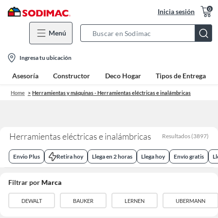
0
Inicia sesión
Menú
Search
Bar
location-
Ingresa tu ubicación
icon
Asesoría
Constructor
Deco Hogar
Tipos de Entrega
Home
Herramientas y máquinas - Herramientas eléctricas e inalámbricas
Herramientas eléctricas e inalámbricas
Resultados
(
3897
)
Envio Plus
Retira hoy
Llega en 2 horas
Llega hoy
Envío gratis
L
Filtrar por
Marca
DEWALT
BAUKER
LERNEN
UBERMANN