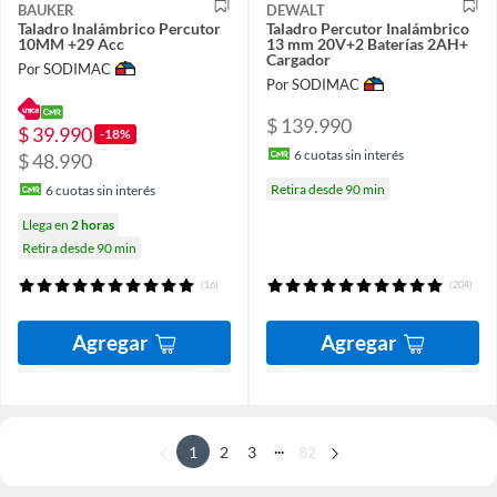
BAUKER
DEWALT
Taladro Inalámbrico Percutor
Taladro Percutor Inalámbrico
10MM +29 Acc
13 mm 20V+2 Baterías 2AH+
Cargador
Por SODIMAC
Por SODIMAC
$ 139.990
$ 39.990
-18%
6
cuotas sin interés
$ 48.990
Retira desde 90 min
6
cuotas sin interés
Llega en
2 horas
Retira desde 90 min
(16)
(204)
Agregar
Agregar
...
1
2
3
82