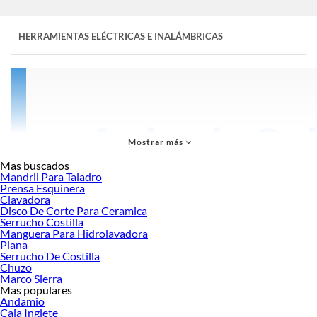
HERRAMIENTAS ELÉCTRICAS E INALÁMBRICAS
Mostrar más
Mas buscados
Mandril Para Taladro
Prensa Esquinera
Clavadora
Disco De Corte Para Ceramica
Serrucho Costilla
Manguera Para Hidrolavadora
Plana
Serrucho De Costilla
Chuzo
Marco Sierra
Mas populares
Las
herramientas eléctricas e inalámbricas
, además de permitir disminuir el
Andamio
esfuerzo físico para ejecutar un trabajo, favorecen la obtención de resultados
Caja Inglete