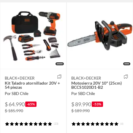
BLACK+DECKER
BLACK+DECKER
Kit Taladro atornillador 20V +
Motosierra 20V 10" (25cm)
54 piezas
BCCS1020D1-B2
Por SBD Chile
Por SBD Chile
$ 64.990
$ 89.990
-65%
-53%
$ 185.990
$ 189.990
(23)
(6)