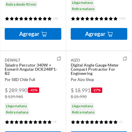
Llega mañana
Retira desde 90 min
Retira mañana
(66)
(145)
Agregar
Agregar
DEWALT
AIZO
Taladro Percutor 340W +
Digital Angle Gauge Meter
Esmeril Angular DCK248P1-
Compact Protractor For
B2
Engineering
Por SBD Chile Full
Por Aizo Shop
$ 289.990
$ 18.991
-45%
-27%
$ 529.960
$ 25.990
Llega mañana
Llega mañana
Retira mañana
Retira mañana
(4)
(1)