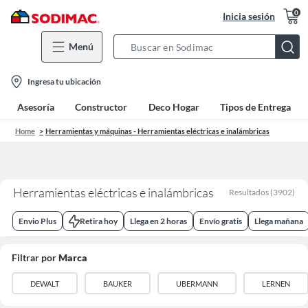
0
Inicia sesión
Menú
Search
Bar
location-
Ingresa tu ubicación
icon
Asesoría
Constructor
Deco Hogar
Tipos de Entrega
Home
Herramientas y máquinas - Herramientas eléctricas e inalámbricas
Herramientas eléctricas e inalámbricas
Resultados
(
3902
)
Envio Plus
Retira hoy
Llega en 2 horas
Envío gratis
Llega mañana
Filtrar por
Marca
DEWALT
BAUKER
UBERMANN
LERNEN