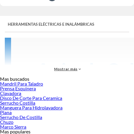
HERRAMIENTAS ELÉCTRICAS E INALÁMBRICAS
Mostrar más
Mas buscados
Mandril Para Taladro
Prensa Esquinera
Clavadora
Disco De Corte Para Ceramica
Serrucho Costilla
Manguera Para Hidrolavadora
Plana
Serrucho De Costilla
Chuzo
Marco Sierra
Mas populares
Las
herramientas eléctricas e inalámbricas
, además de permitir disminuir el