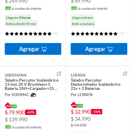
$ 249.990
$ 89.990
6
cuotas sin interés
6
cuotas sin interés
Llega en
2 horas
Llega mañana
Retira desde 90 min
Retira mañana
(31)
(12)
Agregar
Agregar
UBERMANN
LERNEN
Taladro Percutor Inalámbrico
Taladro Percutor
13 mm 20 V Brushless+1
Destornillador Inalámbrico
Batería 2AH+Cargador+25
21v + 2 Baterías
Acc
Por SODIMAC
Por LERNEN
$ 32.990
$ 79.900
-56%
-43%
$ 34.990
$ 139.990
$ 74.990
6
cuotas sin interés