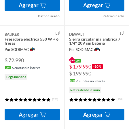
Agregar
Agregar
Patrocinado
Patrocinado
BAUKER
DEWALT
Fresadora eléctrica 550 W + 6
Sierra circular inalámbrica 7
fresas
1/4" 20V sin batería
Por SODIMAC
Por SODIMAC
$ 72.990
$ 179.990
-10%
6
cuotas sin interés
$ 199.990
Llega mañana
6
cuotas sin interés
Retira desde 90 min
(129)
(118)
Agregar
Agregar