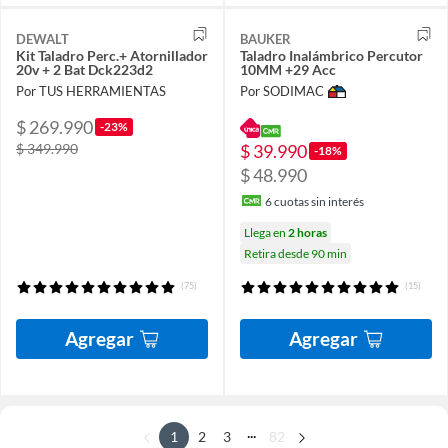
DEWALT
BAUKER
Kit Taladro Perc.+ Atornillador
Taladro Inalámbrico Percutor
20v + 2 Bat Dck223d2
10MM +29 Acc
Por TUS HERRAMIENTAS
Por SODIMAC
$ 269.990
-23%
$ 39.990
$ 349.990
-18%
$ 48.990
6
cuotas sin interés
Llega en
2 horas
Retira desde 90 min
(75)
(15)
Agregar
Agregar
...
1
2
3
82