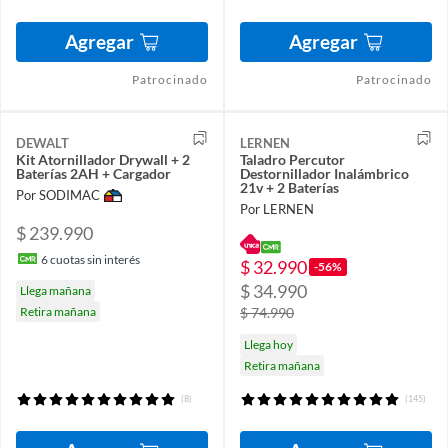
Agregar
Agregar
Patrocinado
Patrocinado
DEWALT
LERNEN
Kit Atornillador Drywall + 2
Taladro Percutor
Baterías 2AH + Cargador
Destornillador Inalámbrico
21v + 2 Baterías
Por SODIMAC
Por LERNEN
$ 239.990
6
cuotas sin interés
$ 32.990
-56%
$ 34.990
Llega mañana
Retira mañana
$ 74.990
Llega hoy
Retira mañana
(8)
(145)