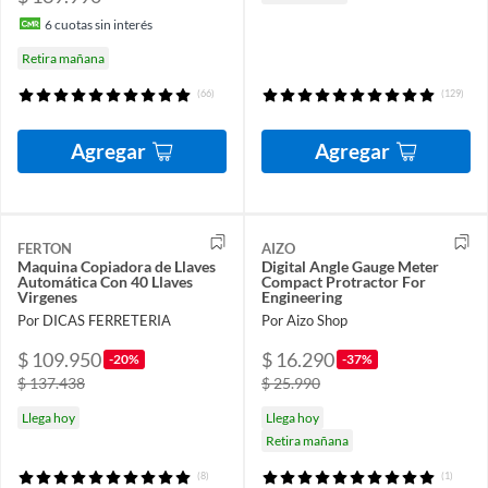
6
cuotas sin interés
Retira mañana
(66)
(129)
Agregar
Agregar
FERTON
AIZO
Maquina Copiadora de Llaves
Digital Angle Gauge Meter
Automática Con 40 Llaves
Compact Protractor For
Virgenes
Engineering
Por DICAS FERRETERIA
Por Aizo Shop
$ 109.950
$ 16.290
-20%
-37%
$ 137.438
$ 25.990
Llega hoy
Llega hoy
Retira mañana
(8)
(1)