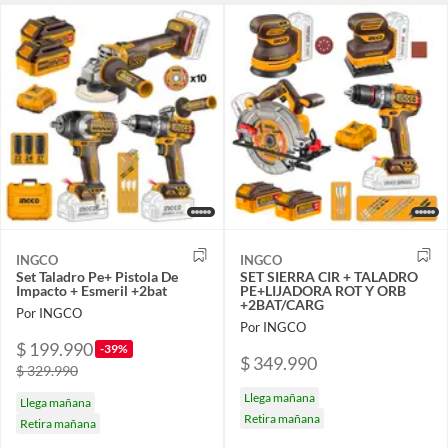
INGCO
INGCO
Set Taladro Pe+ Pistola De
SET SIERRA CIR + TALADRO
Impacto + Esmeril +2bat
PE+LIJADORA ROT Y ORB
+2BAT/CARG
Por INGCO
Por INGCO
$ 199.990
-39%
$ 349.990
$ 329.990
Llega mañana
Llega mañana
Retira mañana
Retira mañana