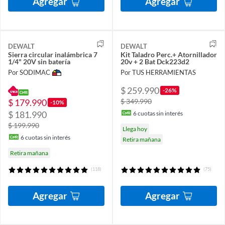
Agregar
Agregar
DEWALT
DEWALT
Sierra circular inalámbrica 7
Kit Taladro Perc.+ Atornillador
1/4" 20V sin batería
20v + 2 Bat Dck223d2
Por SODIMAC
Por TUS HERRAMIENTAS
$ 259.990
-26%
$ 179.990
$ 349.990
-10%
$ 181.990
6
cuotas sin interés
$ 199.990
Llega hoy
6
cuotas sin interés
Retira mañana
Retira mañana
(118)
(75)
Agregar
Agregar