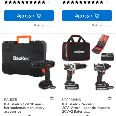
(6)
(6)
Agregar
Agregar
Patrocinado
Patrocinado
BAUKER
UBERMANN
Kit Taladro 12V 10 mm +
Kit Taladro Percutor
herramientas manuales y
20V+Atornillador de Impacto
accesorios
20V+2 Baterías
2AH+Cargador+25 Acc