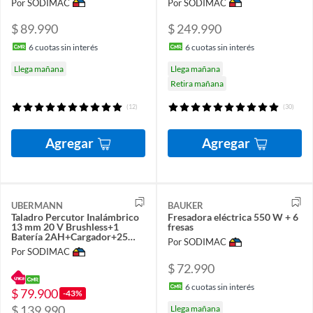
Por SODIMAC
Por SODIMAC
$ 89.990
$ 249.990
6
cuotas sin interés
6
cuotas sin interés
Llega mañana
Llega mañana
Retira mañana
(12)
(30)
Agregar
Agregar
UBERMANN
BAUKER
Taladro Percutor Inalámbrico
Fresadora eléctrica 550 W + 6
13 mm 20 V Brushless+1
fresas
Batería 2AH+Cargador+25
Por SODIMAC
Acc
Por SODIMAC
$ 72.990
6
cuotas sin interés
$ 79.900
-43%
$ 139.990
Llega mañana