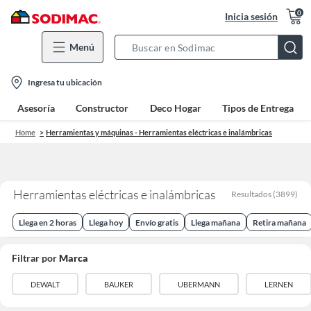
0
Inicia sesión
Menú
Search
Bar
location-
Ingresa tu ubicación
icon
Asesoría
Constructor
Deco Hogar
Tipos de Entrega
Home
Herramientas y máquinas - Herramientas eléctricas e inalámbricas
Herramientas eléctricas e inalámbricas
Resultados
(
3899
)
Llega en 2 horas
Llega hoy
Envío gratis
Llega mañana
Retira mañana
Filtrar por
Marca
DEWALT
BAUKER
UBERMANN
LERNEN