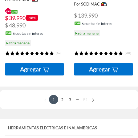
Por SODIMAC
$ 139.990
$ 39.990
-18%
6
cuotas sin interés
$ 48.990
Retira mañana
6
cuotas sin interés
Retira mañana
(16)
(204)
Agregar
Agregar
...
1
2
3
81
HERRAMIENTAS ELÉCTRICAS E INALÁMBRICAS