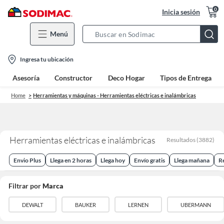
0
Inicia sesión
Menú
Search
Bar
location-
Ingresa tu ubicación
icon
Asesoría
Constructor
Deco Hogar
Tipos de Entrega
Home
Herramientas y máquinas - Herramientas eléctricas e inalámbricas
Herramientas eléctricas e inalámbricas
Resultados
(
3882
)
Envio Plus
Llega en 2 horas
Llega hoy
Envío gratis
Llega mañana
R
Filtrar por
Marca
DEWALT
BAUKER
LERNEN
UBERMANN