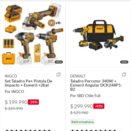
INGCO
DEWALT
Set Taladro Pe+ Pistola De
Taladro Percutor 340W +
Impacto + Esmeril +2bat
Esmeril Angular DCK248P1-
B2
Por INGCO
Por SBD Chile Full
$ 199.990
-39%
$ 299.990
-43%
$ 329.990
$ 529.960
Retira mañana