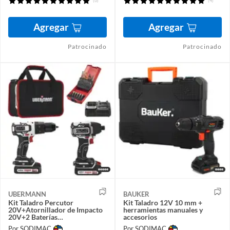
(6)
(4)
Agregar
Agregar
Patrocinado
Patrocinado
UBERMANN
BAUKER
Kit Taladro Percutor
Kit Taladro 12V 10 mm +
20V+Atornillador de Impacto
herramientas manuales y
20V+2 Baterías
accesorios
2AH+Cargador+25 Acc
Por SODIMAC
Por SODIMAC