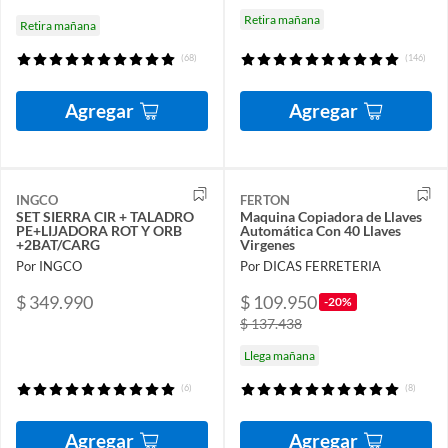
Retira mañana
Retira mañana
(68)
(146)
Agregar
Agregar
INGCO
FERTON
SET SIERRA CIR + TALADRO
Maquina Copiadora de Llaves
PE+LIJADORA ROT Y ORB
Automática Con 40 Llaves
+2BAT/CARG
Virgenes
Por INGCO
Por DICAS FERRETERIA
$ 349.990
$ 109.950
-20%
$ 137.438
Llega mañana
(6)
(8)
Agregar
Agregar