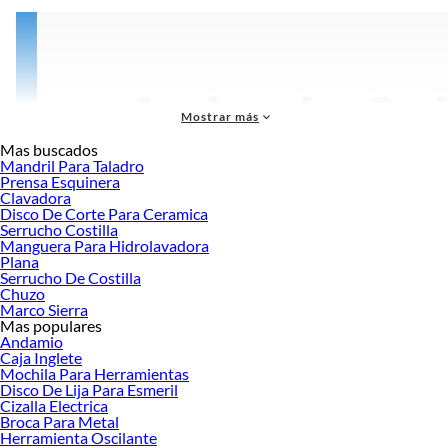
Mostrar más
Mas buscados
Mandril Para Taladro
Prensa Esquinera
Clavadora
Disco De Corte Para Ceramica
Serrucho Costilla
Manguera Para Hidrolavadora
Plana
Serrucho De Costilla
Chuzo
Marco Sierra
Mas populares
Las
herramientas eléctricas e inalámbricas
, además de permitir disminuir el
Andamio
esfuerzo físico para ejecutar un trabajo, favorecen la obtención de resultados
Caja Inglete
insuperables en toda clase de trabajos.
Mochila Para Herramientas
Disco De Lija Para Esmeril
Antes de elegir una
herramienta eléctrica o herramienta inalámbrica
debes
Cizalla Electrica
revisar la frecuencia con la que la usarás: si es de hobby y de manera esporádica
Broca Para Metal
Herramienta Oscilante
o profesional. En el primer caso se recomienda aquellas que requieren de menor