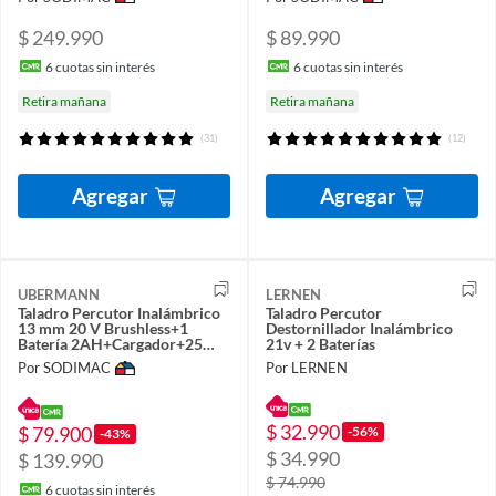
$ 249.990
$ 89.990
6
cuotas sin interés
6
cuotas sin interés
Retira mañana
Retira mañana
(31)
(12)
Agregar
Agregar
UBERMANN
LERNEN
Taladro Percutor Inalámbrico
Taladro Percutor
13 mm 20 V Brushless+1
Destornillador Inalámbrico
Batería 2AH+Cargador+25
21v + 2 Baterías
Acc
Por SODIMAC
Por LERNEN
$ 32.990
$ 79.900
-56%
-43%
$ 34.990
$ 139.990
$ 74.990
6
cuotas sin interés