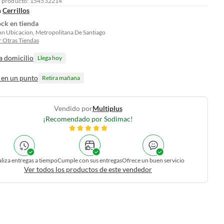
l producto: 154532214
n
Cerrillos
ock en tienda
on Ubicacion, Metropolitana De Santiago
 Otras Tiendas
a domicilio
Llega hoy
 en un punto
Retira mañana
Vendido por
Multiplus
¡Recomendado por Sodimac!
liza entregas a tiempo
Cumple con sus entregas
Ofrece un buen servicio
Ver todos los productos de este vendedor