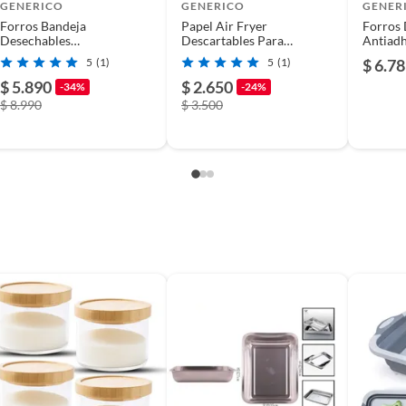
GENERICO
GENERICO
GENER
Forros Bandeja
Papel Air Fryer
Forros 
Desechables
Descartables Para
Antiadh
Antiadherente Freidora
Freidora De Aire 100pcs
200 Pcs
5
(1)
5
(1)
$ 6.7
Air Fryer 16cm.
Chocol
$ 5.890
$ 2.650
-34%
-24%
$ 8.990
$ 3.500