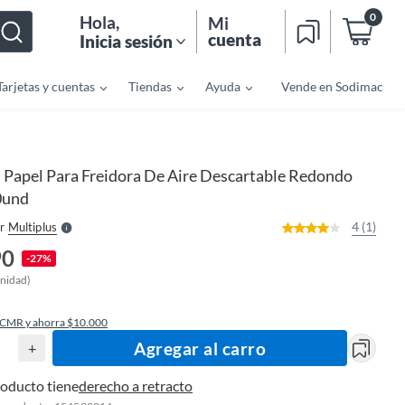
0
Hola
,
Mi
cuenta
Inicia sesión
Tarjetas y cuentas
Tiendas
Ayuda
Vende en Sodimac
o
f
n
I
Papel Para Freidora De Aire Descartable Redondo
r
e
0und
l
l
e
4 (1)
r
Multiplus
S
90
-27%
unidad)
 CMR y ahorra $10.000
Agregar al carro
+
roducto tiene
derecho a retracto