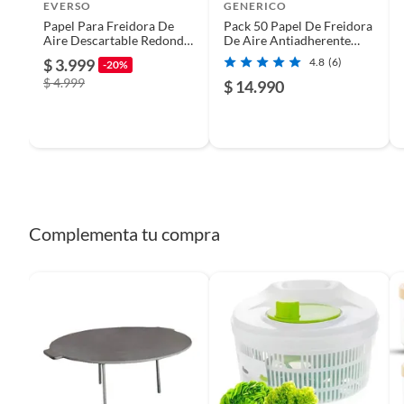
EVERSO
GENERICO
Capacidad
50
Papel Para Freidora De
Pack 50 Papel De Freidora
Aire Descartable Redondo
De Aire Antiadherente
20cm 50und
Redondo
$ 3.999
4.8
(6)
-20%
$ 4.999
$ 14.990
Complementa tu compra