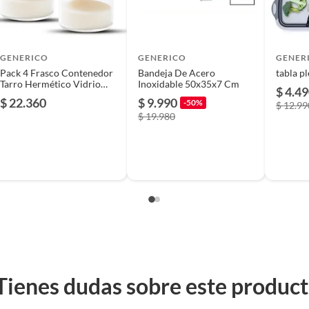
GENERICO
GENERICO
GENER
Pack 4 Frasco Contenedor
Bandeja De Acero
tabla pl
Tarro Hermético Vidrio
Inoxidable 50x35x7 Cm
$ 4.4
Bambú 500ml
$ 22.360
$ 9.990
-50%
$ 12.99
$ 19.980
Tienes dudas sobre este produc