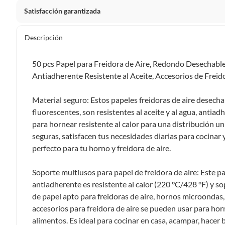
Satisfacción garantizada
Por ley, tienes hasta
10 días para devolver un producto
si
Descripción
Debe estar en perfecto estado, con todas sus etiquetas, sell
en cuenta que lo debes haber comprado por internet y que 
50 pcs Papel para Freidora de Aire, Redondo Desechabl
Productos que, por su naturaleza, no puedan ser devueltos, pu
Antiadherente Resistente al Aceite, Accesorios de Fre
Confeccionados a la medida.
De uso personal.
Material seguro: Estos papeles freidoras de aire desech
fluorescentes, son resistentes al aceite y al agua, antiad
En sodimac.cl te damos
30 días desde que recibes el prod
para hornear resistente al calor para una distribución uni
etiquetas y sin uso, tal como te lo entregamos.
seguras, satisfacen tus necesidades diarias para cocina
Productos digitales que se entregan a través de una desc
perfecto para tu horno y freidora de aire.
programas para el computador.
Productos a pedido o confeccionados a medida.
Soporte multiusos para papel de freidora de aire: Este p
Productos que han sido informados como imperfectos, 
antiadherente es resistente al calor (220 °C/428 °F) y so
remanufacturados o con alguna deficiencia, que sean comprado
de papel apto para freidoras de aire, hornos microondas
Alimentos, bebidas, medicamentos, suplementos alimenticios, v
accesorios para freidora de aire se pueden usar para hornea
Pinturas de un color a solicitud.
alimentos. Es ideal para cocinar en casa, acampar, hacer