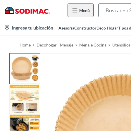
Menú
l
Ingresa tu ubicación
Asesoría
Constructor
Deco Hogar
Tipos 
o
c
Home
Decohogar - Menaje
Menaje Cocina
Utensilios
a
t
i
o
n
-
i
c
o
n