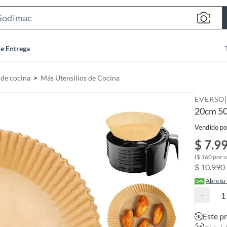
S
e
a
de Entrega
r
c
 de cocina
Más Utensilios de Cocina
h
B
|
EVERSO
a
20cm 5
r
Vendido po
$ 7.9
($ 160 por 
$ 10.990
Abre tu
−
Este p