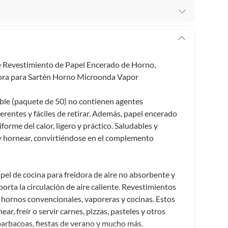
 te arrepientes de la compra.
os intactos y sin uso, tal como te lo entregamos. Ten
hay ciertas categorías que no tienen este derecho:
e Revestimiento de Papel Encerado de Horno,
edan deteriorarse o caducar con rapidez.
idora para Sartén Horno Microonda Vapor
able (paquete de 50) no contienen agentes
herentes y fáciles de retirar. Además, papel encerado
ucto
. Debe estar en perfecto estado, con todas sus
forme del calor, ligero y práctico. Saludables y
r y hornear, convirtiéndose en el complemento
arga electrónica, por ejemplo, cupones de experiencia o
apel de cocina para freidora de aire no absorbente y
usados, reparados, abiertos, de segunda selección,
porta la circulación de aire caliente. Revestimientos
s en esa condición a un precio reducido.
, hornos convencionales, vaporeras y cocinas. Estos
itaminas, entre otros análogos.
r, freír o servir carnes, pizzas, pasteles y otros
 barbacoas, fiestas de verano y mucho más.