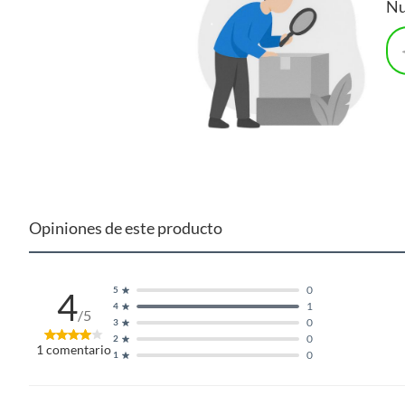
Nu
Opiniones de este producto
0
5
4
1
4
/5
0
3
0
2
1
comentario
0
1