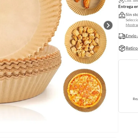
Cód. de
Entrega e
Sin st
Selecci
Mostrar
Envío 
Retiro
Rea