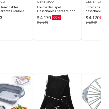
ICO
GENERICO
GENERICO
Desechables
Forros de Papel
Forros de pape
erente Freidora
Desechables para freidora
desechables par
 Air Fryer
de aire 100 unidades
de aire 100 uni
83
$ 4.170
$ 4.170
-50%
-50%
ate
$ 8.340
$ 8.340