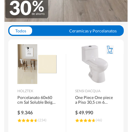
Todos
Ceramicas y Porcelanatos
Calefont y Termos
Pisos Vinilicos
WC y Sanitarios
Pisos Flotantes y Laminados
Pinturas
Duchas y Mamparas
HOLZTEK
SENSI DACQUA
Porcelanato 60x60
One Piece One piece
cm Sal Soluble Beige
a Piso 30,5 cm 6
1.44 m2
Litros Riva Blanco
$
9.346
$
49.990
(
234
)
(
46
)