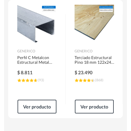
Herramientas Manuales
Sierras Circulares
GENERICO
GENERICO
Perfil C Metalcon
Terciado Estructural
Estructural Metal
Pino 18 mm 122x244
62x20x0.85 mm 6 m
cm
$
8.811
$
23.490
(
93
)
(
868
)
Ver producto
Ver producto