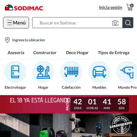
0
Inicia sesión
Menú
Search
Bar
location-
Ingresa tu ubicación
icon
Asesoría
Constructor
Deco Hogar
Tipos de Entrega
Electrohogar
Hogar
Calefacción
Muebles
Mundo Pro
EL 18 YA ESTÁ LLEGANDO
42
01
41
56
DÍAS
HORAS
MIN
SEG