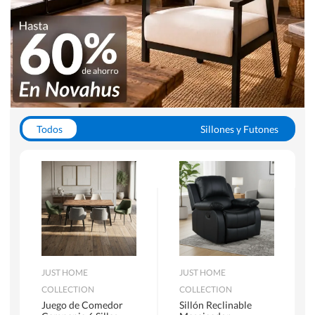
Todos
Sillones y Futones
Juegos de Comedor
Lamparas
Closets
Escritorios y Sillas PC
Racks y Muebles TV
Alfombras
JUST HOME
JUST HOME
COLLECTION
COLLECTION
Juego de Comedor
Sillón Reclinable