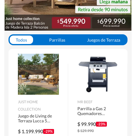
Todos
Parrillas
Juegos de Terraza
Toldos
JUST HOME
MR BEEF
Parrilla a Gas 2
COLLECTION
Quemadores
Juego de Living de
Bandejas Laterales
Terraza Lucca 5
$
99.990
-23%
Personas Natural
$
1.199.990
$
129.990
-29%