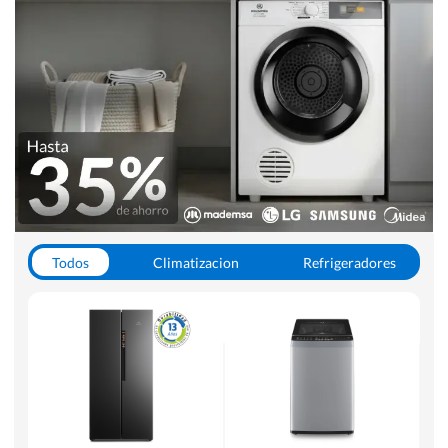
Todos
Climatizacion
Refrigeradores
Lavado y Secado
Cocinas
Aspiradoras
Hornos y Microondas
Otros