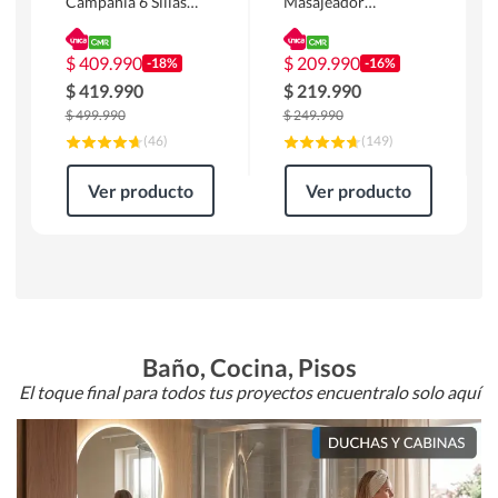
Campania 6 Sillas
Masajeador
Mesa Rectangular
Calentador 1 cuerpo
180 x 90 x 76 cm
Atlanta 91x101x94
Café
cm Negro
$
409.990
$
209.990
-18%
-16%
$
419.990
$
219.990
$
499.990
$
249.990
(
46
)
(
149
)
Ver producto
Ver producto
Baño, Cocina, Pisos
El toque final para todos tus proyectos encuentralo solo aquí