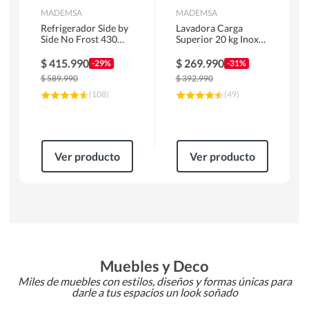
MADEMSA
MADEMSA
Refrigerador Side by
Lavadora Carga
Side No Frost 430
Superior 20 kg Inox
Litros Negro
MDWMT20S
MAS430B
$
415.990
$
269.990
-29%
-31%
$
589.990
$
392.990
(
108
)
(
49
)
Ver producto
Ver producto
Muebles y Deco
Miles de muebles con estilos, diseños y formas únicas para
darle a tus espacios un look soñado