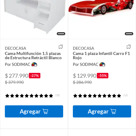
DECOCASA
DECOCASA
Cama Multifunción 1.5 plazas
Cama 1 plaza Infantil Carro F1
de Estructura Retráctil Blanco
Rojo
Por SODIMAC
Por SODIMAC
$ 277.990
$ 129.990
-27%
-55%
$ 379.990
$ 286.990
(18)
(16)
Agregar
Agregar