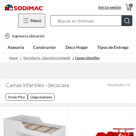
0
Inicia sesión
Menú
Search
Bar
location-
Ingresa tu ubicación
icon
Asesoría
Constructor
Deco Hogar
Tipos de Entrega
Home
Dormitorio - Dormitorio Infantil
Camas infantiles
Camas infantiles - decocasa
Resultados
(
5
)
Envio Plus
Llega mañana