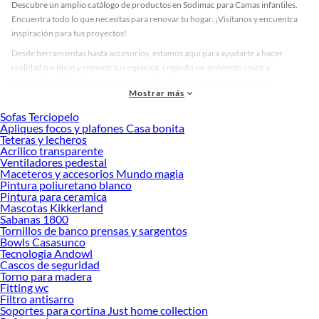
Descubre un amplio catálogo de productos en Sodimac para Camas infantiles.
Encuentra todo lo que necesitas para renovar tu hogar. ¡Visítanos y encuentra
inspiración para tus proyectos!
Desde herramientas hasta accesorios, estamos aquí para ayudarte a hacer
realidad tus ideas y renovar tus espacios, creando un ambiente único y
personalizado. Explora nuestra selección de herramientas, materiales y
Mostrar más
accesorios de calidad que te ayudarán a crear un espacio más tú.
Sofas Terciopelo
Desde remodelaciones hasta proyectos de decoración, estamos aquí para hacer
Apliques focos y plafones Casa bonita
tus ideas realidad. ¡Visítanos y encuentra todo lo que tenemos para ofrecerte en
Teteras y lecheros
Camas infantiles!
Acrilico transparente
Ventiladores pedestal
Explora la variedad de productos de Camas infantiles en Sodimac
Maceteros y accesorios Mundo magia
Pintura poliuretano blanco
Herramientas, materiales y accesorios de calidad para tus proyectos y
Pintura para ceramica
renovación de espacios. ¡Visítanos y descubre todo lo que tenemos para
Mascotas Kikkerland
ofrecerte!
Sabanas 1800
Tornillos de banco prensas y sargentos
Encuentra una amplia variedad de productos de Camas infantiles en Sodimac.
Bowls Casasunco
Encuentra todo lo necesario para tus proyectos de renovación y decoración.
Tecnologia Andowl
¡Visítanos y haz tus ideas realidad!
Cascos de seguridad
Torno para madera
Fitting wc
Filtro antisarro
Soportes para cortina Just home collection