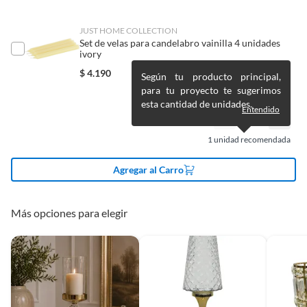
producto
Pinturas de un color a solicitud.
Plantas.
JUST HOME COLLECTION
De uso personal.
Set de velas para candelabro vainilla 4 unidades
Detalle de la garantía
6 meses
ivory
$
4.190
Según tu producto principal,
para tu proyecto te sugerimos
Color básico
Dorado
esta cantidad de unidades.
Entendido
Modelo
FLOREROS DECORATIVOS
1
unidad recomendada
Agregar al Carro
Material
Metal
Más opciones para elegir
Color
DORADO
Alto
45 cm