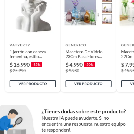
VATYERTY
GENERICO
GENE
1 jarrón con cabeza
Macetero De Vidrio
Macete
femenina, estilo
23Cm Para Flores
22Cm P
moderno de resina
Florero
Florer
$ 16.990
$ 4.990
$ 7.9
-35%
-50%
$ 25.990
$ 9.980
$ 15.9
VER PRODUCTO
VER PRODUCTO
V
¿Tienes dudas sobre este producto?
Nuestra IA puede ayudarte. Si no
encuentra una respuesta, nuestro equipo
te responderá.