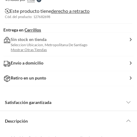
S
Este producto tiene
derecho a retracto
Cód. del producto: 127682698
Entrega en
Cerrillos
Sin stock en tienda
Seleccion Ubicacion, Metropolitana De Santiago
Mostrar Otras Tiendas
Envío a domicilio
Retiro en un punto
Satisfacción garantizada
Por ley, tienes hasta
10 días para devolver un producto
si te arrepientes
de la compra.
Descripción
Debe estar en perfecto estado, con todas sus etiquetas, sellos intactos y
sin uso, tal como te lo entregamos. Ten en cuenta que lo debes haber