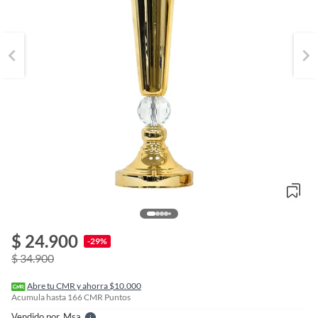
o
f
$ 24.900
n
-29%
I
$ 34.900
r
e
l
Abre tu CMR y ahorra $10.000
l
Acumula hasta
166
CMR Puntos
e
Vendido por
Msa