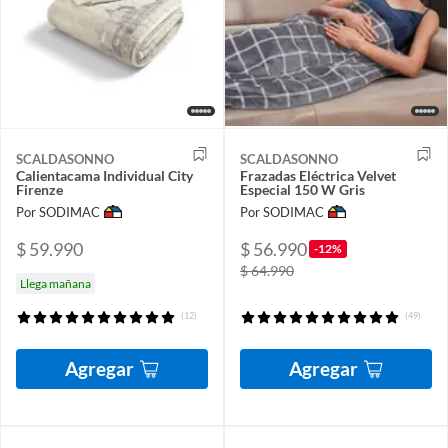
SCALDASONNO
SCALDASONNO
Calientacama Individual City
Frazadas Eléctrica Velvet
Firenze
Especial 150 W Gris
Por SODIMAC
Por SODIMAC
$ 59.990
$ 56.990
-12%
$ 64.990
Llega mañana
(12)
(49)
Agregar
Agregar