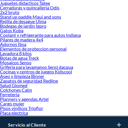
Juguetes didacticos Tatee
Cerraduras y quincalleria Odis
2x2 bruto
Stand up paddle Maui and sons
Rejilla de desague Ulma
Bodegas de jardin Igpro
Gatos Koba
Coolant y refrigerante para autos Indiana
Pilares de madera 4x4
Adornos Ibsa
Elementos de proteccion personal
Lavadora 8 kilos
Botas de agua Treck
Mosaicos Senso
Griferia para lavamanos Sensi dacqua
Cocinas y centros de juegos Kidscool
Aseo y limpieza Binner
Zapatos de seguridad Redline
Salud Glomed
Colchones Calm
Ferreteria
Planners y agendas Artel
Cargo mujer
Pisos vinilicos Trioflor
Placa electrica
Servicio al Cliente