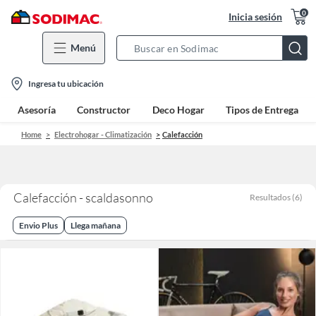
0
Inicia sesión
Menú
Search
Bar
location-
Ingresa tu ubicación
icon
Asesoría
Constructor
Deco Hogar
Tipos de Entrega
Home
Electrohogar - Climatización
Calefacción
Calefacción - scaldasonno
Resultados
(
6
)
Envio Plus
Llega mañana