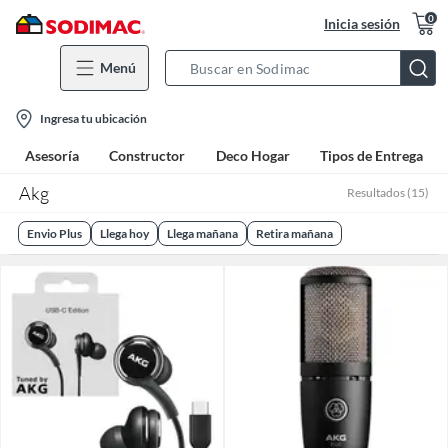
0
Inicia sesión
Menú
Search
Bar
location-
Ingresa tu ubicación
icon
Asesoría
Constructor
Deco Hogar
Tipos de Entrega
Akg
Resultados
(
15
)
Envio Plus
Llega hoy
Llega mañana
Retira mañana