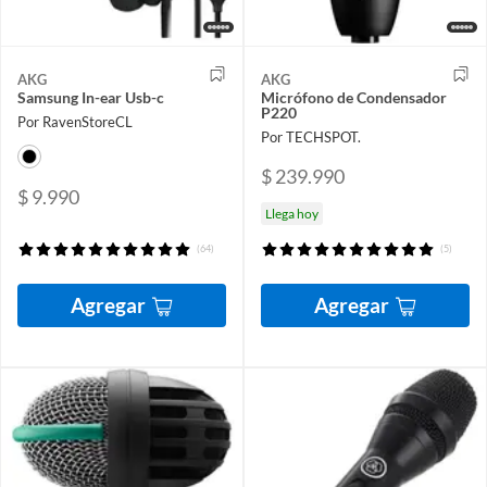
AKG
AKG
Samsung In-ear Usb-c
Micrófono de Condensador
P220
Por RavenStoreCL
Por TECHSPOT.
$ 239.990
$ 9.990
Llega hoy
(64)
(5)
Agregar
Agregar