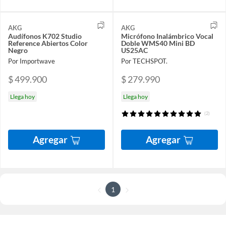
AKG
AKG
Audífonos K702 Studio
Micrófono Inalámbrico Vocal
Reference Abiertos Color
Doble WMS40 Mini BD
Negro
US25AC
Por Importwave
Por TECHSPOT.
$ 499.900
$ 279.990
Llega hoy
Llega hoy
(2)
Agregar
Agregar
1