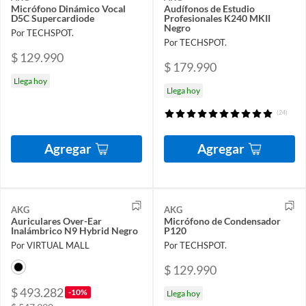
Micrófono Dinámico Vocal
Audífonos de Estudio
D5C Supercardiode
Profesionales K240 MKII
Negro
Por TECHSPOT.
Por TECHSPOT.
$ 129.990
$ 179.990
Llega hoy
Llega hoy
(24)
Agregar
Agregar
AKG
AKG
Auriculares Over-Ear
Micrófono de Condensador
Inalámbrico N9 Hybrid Negro
P120
Por VIRTUAL MALL
Por TECHSPOT.
$ 129.990
$ 493.282
-10%
Llega hoy