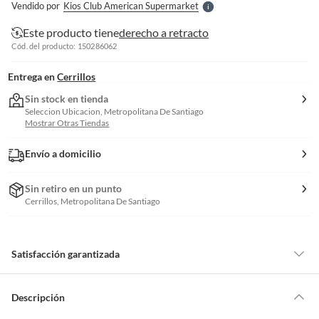
Vendido por
Kios Club American Supermarket
S
Este producto tiene
derecho a retracto
Cód. del producto: 150286062
Entrega en
Cerrillos
Sin stock en tienda
Seleccion Ubicacion, Metropolitana De Santiago
Mostrar Otras Tiendas
Envío a domicilio
Sin retiro en un punto
Cerrillos, Metropolitana De Santiago
Satisfacción garantizada
Por ley, tienes hasta
10 días para devolver un producto
si te arrepientes
de la compra.
Descripción
Debe estar en perfecto estado, con todas sus etiquetas, sellos intactos y