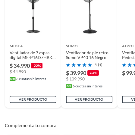
Alto
92,7
Tipo de ventilador
3 en 1
Color
Negro
MIDEA
SUMO
AIROL
Ventilador de 7 aspas
Ventilador de pie retro
Ventil
digital MF-P16D7HBK
Sumo VP40 16 Negro
Pedest
Ancho
16,5
Midea
$ 34.990
5
(1)
-22%
$ 44.990
$ 39.990
$ 99.
-64%
Profundidad
16.5
$ 109.990
6
cuotas sin interés
6
cuotas sin interés
Duración en
NO
VER PRODUCTO
VER PRODUCTO
V
condiciones
previsibles de uso
Complementa tu compra
Plazo de
NO