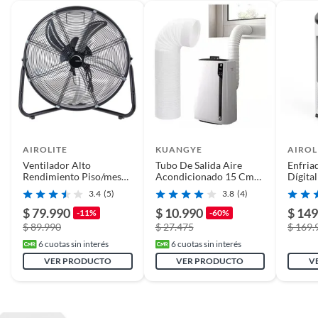
disponibilidad de
repuestos
AIROLITE
KUANGYE
AIROL
Ventilador Alto
Tubo De Salida Aire
Enfria
Rendimiento Piso/mesa
Acondicionado 15 Cm
Dígita
20 V20aav6 Airolite
Kuangye
EVT-2
3.4
(5)
3.8
(4)
$ 79.990
$ 10.990
$ 149
-11%
-60%
$ 89.990
$ 27.475
$ 169.
6
cuotas sin interés
6
cuotas sin interés
VER PRODUCTO
VER PRODUCTO
V