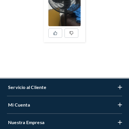
Servicio al Cliente
Mi Cuenta
Contáctanos
Medios de Pago
Nuestra Empresa
Registrate
Cambios y Devoluciones