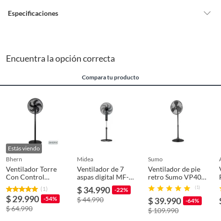
vitaminas, entre otros análogos.
Especificaciones
Pinturas de un color a solicitud.
Plantas.
De uso personal.
Condicion del
Nuevo
producto
Encuentra la opción correcta
Compara tu producto
Sistema de fijación
Sobreponer
Plazo de
NO
disponibilidad de
servicio técnico
Estás viendo
bhern
midea
sumo
Material de
Plástico
Ventilador Torre
Ventilador de 7
Ventilador de pie
Con Control
electrodomésticos
aspas digital MF-
retro Sumo VP40
Remoto Bhern
P16D7HBK Midea
16 Negro
$ 34.990
(1)
(1)
-22%
Kiosclub
$ 29.990
-54%
$ 44.990
$ 39.990
-64%
Tipo de instalación
Piso
$ 64.990
$ 109.990