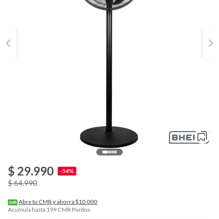
o
f
$ 29.990
n
-54%
I
$ 64.990
r
e
l
Abre tu CMR y ahorra $10.000
l
Acumula hasta
199
CMR Puntos
e