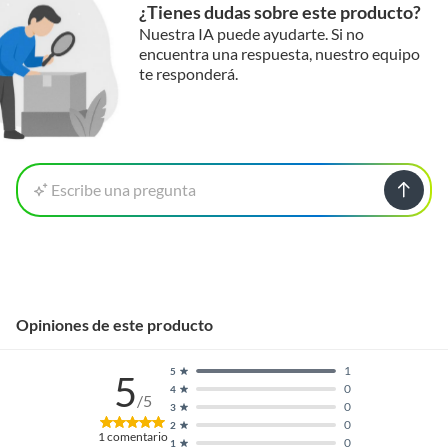
¿Tienes dudas sobre este producto?
Nuestra IA puede ayudarte. Si no
encuentra una respuesta, nuestro equipo
te responderá.
Escribe una pregunta
Opiniones de este producto
1
5
5
0
4
/5
0
3
0
2
1
comentario
0
1