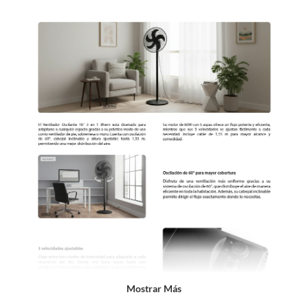
sin uso, tal como te lo entregamos. Ten en cuenta que lo debes haber
comprado por internet y que hay ciertas categorías que no tienen este
derecho:
Productos que, por su naturaleza, no puedan ser devueltos,
puedan deteriorarse o caducar con rapidez.
Confeccionados a la medida.
De uso personal.
En sodimac.cl te damos
30 días desde que recibes el producto
. Debe
estar en perfecto estado, con todas sus etiquetas y sin uso, tal como te lo
entregamos.
Productos digitales que se entregan a través de una descarga
electrónica, por ejemplo, cupones de experiencia o programas
para el computador.
Productos a pedido o confeccionados a medida.
Productos que han sido informados como imperfectos, usados,
reparados, abiertos, de segunda selección, remanufacturados o
con alguna deficiencia, que sean comprados en esa condición a
un precio reducido.
Mostrar Más
Alimentos, bebidas, medicamentos, suplementos alimenticios,