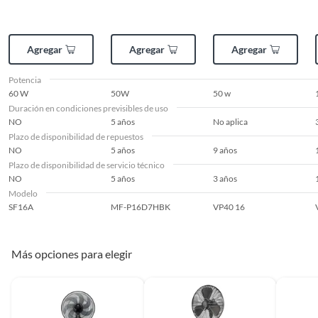
Modelo
SF16A
Agregar
Agregar
Agregar
Potencia
60 W
Potencia
60 W
50W
50 w
Duración en condiciones previsibles de uso
Consumo energético
60 W
NO
5 años
No aplica
(kWh)
Plazo de disponibilidad de repuestos
NO
5 años
9 años
Plazo de disponibilidad de servicio técnico
Diámetro
42 cm
NO
5 años
3 años
Modelo
SF16A
MF-P16D7HBK
VP40 16
Requiere Serial
No
Number
Más opciones para elegir
Tipo de filtro
Plástico