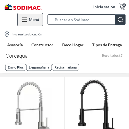
0
Inicia sesión
Menú
Search
Bar
location-
Ingresa tu ubicación
icon
Asesoría
Constructor
Deco Hogar
Tipos de Entrega
Coreaqua
Resultados
(
5
)
Envio Plus
Llega mañana
Retira mañana