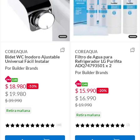
COREAQUA
COREAQUA
Bidet WC Inodoro Ajustable
Filtro de Agua para
Universal Fácil Instalar
Refrigerador LG Purifita
ADQ74793501 x 2
Por Builder Brands
Por Builder Brands
$ 18.980
-53%
$ 15.990
-20%
$ 19.980
$ 16.990
$ 39.990
$ 19.990
Retira mañana
Retira mañana
(68)
(2)