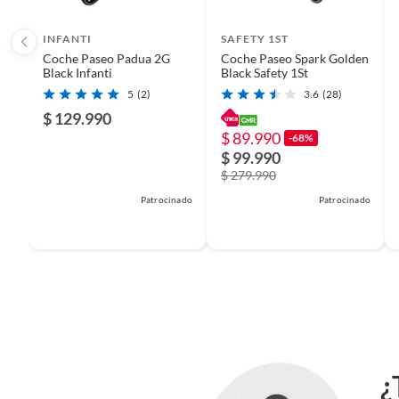
Condicion del producto
Nuevo
INFANTI
SAFETY 1ST
Coche Paseo Padua 2G
Coche Paseo Spark Golden
Black Infanti
Black Safety 1St
Detalle de la garantía
1 mese
5
(2)
3.6
(28)
$ 129.990
$ 89.990
-68%
$ 99.990
$ 279.990
Patrocinado
Patrocinado
¿