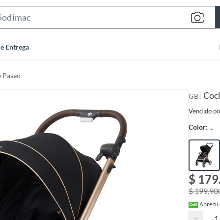
S
e
a
de Entrega
r
c
 Paseo
h
B
Coc
|
GB
a
Vendido po
r
Color:
...
$ 179
$ 199.90
Abre tu
−