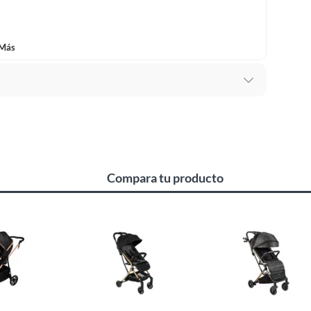
 Más
ual
 de paseo
luminio liviano y resistente, capota extensible, reclinado
Compara tu producto
s
 (15 Kilos por asiento)
x113 cm