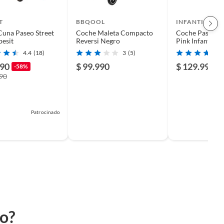
T
BBQOOL
INFANTI
una Paseo Street
Coche Maleta Compacto
Coche Paseo P
besit
Reversi Negro
Pink Infanti
4.4
(18)
3
(5)
990
$ 99.990
$ 129.990
-58%
990
Patrocinado
to?