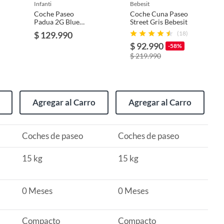
infanti
bebesit
Coche Paseo
Coche Cuna Paseo
Padua 2G Blue
Street Gris Bebesit
Infanti
$ 129.990
(18)
$ 92.990
-58%
$ 219.990
Agregar al Carro
Agregar al Carro
Coches de paseo
Coches de paseo
15 kg
15 kg
0 Meses
0 Meses
Compacto
Compacto