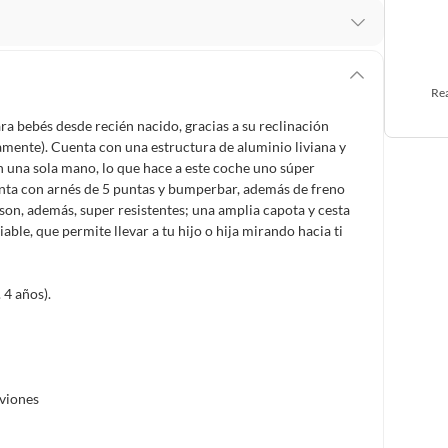
 te arrepientes de la compra.
os intactos y sin uso, tal como te lo entregamos. Ten
Rea
hay ciertas categorías que no tienen este derecho:
a bebés desde recién nacido, gracias a su reclinación
edan deteriorarse o caducar con rapidez.
mente). Cuenta con una estructura de aluminio liviana y
n una sola mano, lo que hace a este coche uno súper
uenta con arnés de 5 puntas y bumperbar, además de freno
son, además, super resistentes; una amplia capota y cesta
ucto
. Debe estar en perfecto estado, con todas sus
able, que permite llevar a tu hijo o hija mirando hacia ti
arga electrónica, por ejemplo, cupones de experiencia o
 4 años).
m
usados, reparados, abiertos, de segunda selección,
s en esa condición a un precio reducido.
aviones
itaminas, entre otros análogos.