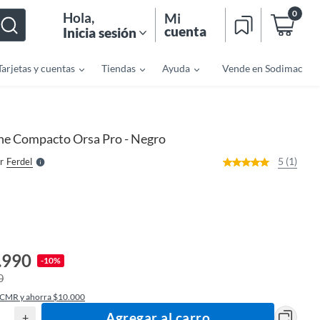
0
Hola
,
Mi
cuenta
Inicia sesión
Tarjetas y cuentas
Tiendas
Ayuda
Vende en Sodimac
o
f
n
I
r
e
he Compacto Orsa Pro - Negro
l
l
e
5 (1)
r
Ferdel
S
.990
-10%
0
 CMR y ahorra $10.000
Agregar al carro
+