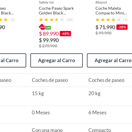
safety 1st
bbqool
seo
Coche Paseo Spark
Coche Maleta
30
 Black
Golden Black
Compacto Mini
Safety 1St
Ride Negro
(2)
(28)
(1)
90
$ 71.990
-28%
delanteros
$ 89.990
$ 99.990
-68%
$ 99.990
$ 279.990
e protección removible (extraíble)
al Carro
Agregar al Carro
Agregar al Carro
paseo
Coches de paseo
Coches de paseo
15 kg
20 kg
0 Meses
6 Meses
ajustable,Protección UV,Impermeable
Con una mano
Compacto