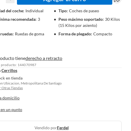
ad del coche
:
Individual
Tipo
:
Coches de paseo
ínima recomendada
:
3
Peso máximo soportado
:
30 Kilos
(15 Kilos por asiento)
 ruedas
:
Ruedas de goma
Forma de plegado
:
Compacto
roducto tiene
derecho a retracto
l producto: 144070987
n
Cerrillos
ock en tienda
on Ubicacion, Metropolitana De Santiago
 Otras Tiendas
a domicilio
 en un punto
Vendido por
Ferdel