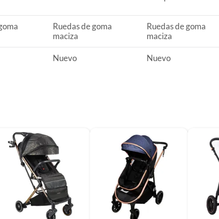
cto
 goma
Ruedas de goma
Ruedas de goma
maciza
maciza
 de goma maciza
Nuevo
Nuevo
ual