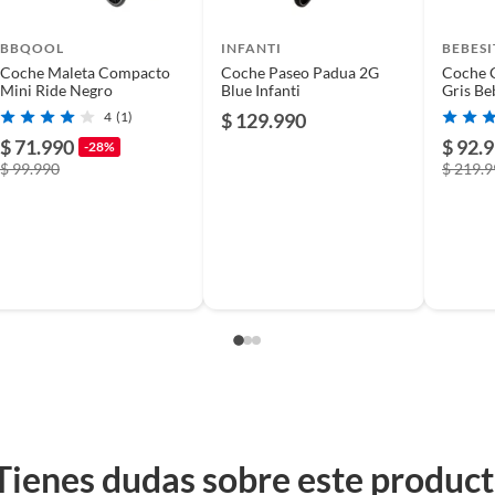
BBQOOL
INFANTI
BEBESI
Coche Maleta Compacto
Coche Paseo Padua 2G
Coche C
Mini Ride Negro
Blue Infanti
Gris Be
s
4
(1)
$ 129.990
$ 71.990
$ 92.
-28%
$ 99.990
$ 219.
Tienes dudas sobre este produc