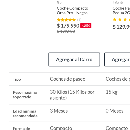
gb
infanti
Coche Compacto
Coche Pa
Dimensiones del coche plegado
40x20x
Orsa Pro - Negro
Padua 2G
Infanti
(1)
$ 179.990
-10%
$ 129.9
Tipo de freno
Frenos 
$ 199.900
Barra de protección
Barra d
Agregar al Carro
Agregar 
Freno de mano
Sí
Coches de paseo
Coches de 
Tipo
Asiento reversible
Sí
30 Kilos (15 Kilos por
15 kg
Peso máximo
soportado
asiento)
Asiento acolchado
Sí
3 Meses
0 Meses
Edad mínima
recomendada
Características del toldo
Tamaño 
Compacto
Compacto
Forma de