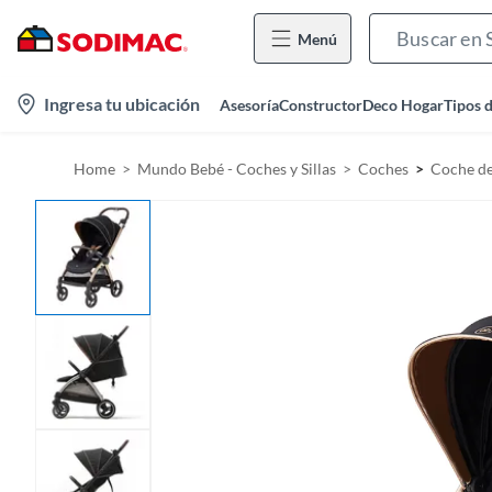
Menú
l
Ingresa tu ubicación
Asesoría
Constructor
Deco Hogar
Tipos 
o
c
Home
Mundo Bebé - Coches y Sillas
Coches
Coche de
a
t
i
o
n
-
i
c
o
n