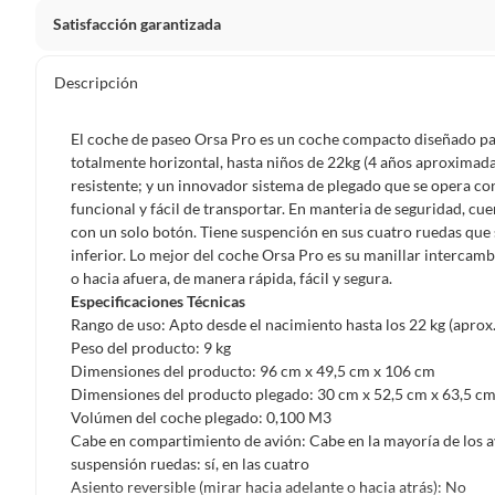
Satisfacción garantizada
Por ley, tienes hasta
10 días para devolver un producto
si
Descripción
Debe estar en perfecto estado, con todas sus etiquetas, sell
en cuenta que lo debes haber comprado por internet y que 
El coche de paseo Orsa Pro es un coche compacto diseñado par
Productos que, por su naturaleza, no puedan ser devueltos, pu
totalmente horizontal, hasta niños de 22kg (4 años aproximada
Confeccionados a la medida.
resistente; y un innovador sistema de plegado que se opera co
funcional y fácil de transportar. En manteria de seguridad, c
De uso personal.
con un solo botón. Tiene suspención en sus cuatro ruedas que 
En sodimac.cl te damos
30 días desde que recibes el prod
inferior. Lo mejor del coche Orsa Pro es su manillar intercambi
etiquetas y sin uso, tal como te lo entregamos.
o hacia afuera, de manera rápida, fácil y segura.
Especificaciones Técnicas
Productos digitales que se entregan a través de una desc
Rango de uso: Apto desde el nacimiento hasta los 22 kg (aprox.
programas para el computador.
Peso del producto: 9 kg
Productos a pedido o confeccionados a medida.
Dimensiones del producto: 96 cm x 49,5 cm x 106 cm
Dimensiones del producto plegado: 30 cm x 52,5 cm x 63,5 c
Productos que han sido informados como imperfectos, 
Volúmen del coche plegado: 0,100 M3
remanufacturados o con alguna deficiencia, que sean comprado
Cabe en compartimiento de avión: Cabe en la mayoría de los 
Alimentos, bebidas, medicamentos, suplementos alimenticios, v
suspensión ruedas: sí, en las cuatro
Pinturas de un color a solicitud.
Asiento reversible (mirar hacia adelante o hacia atrás): No