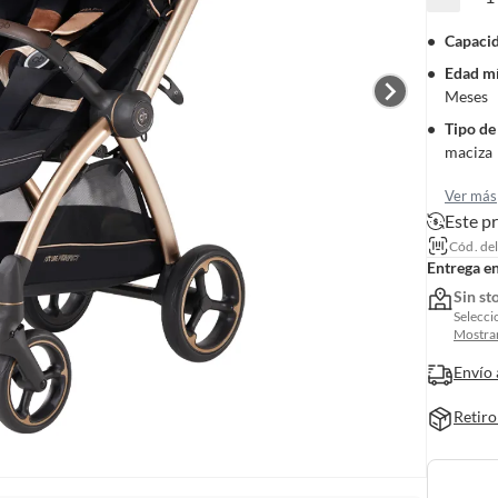
Capacid
Edad m
Meses
Tipo de
maciza
Ver más
Este p
Cód. de
Entrega e
Sin st
Selecci
Mostrar
Envío 
Retiro