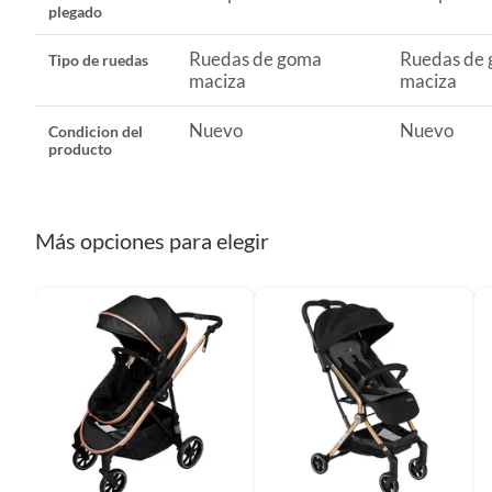
plegado
Forma de plegado
Compa
Ruedas de goma
Ruedas de
Tipo de ruedas
maciza
maciza
Tipo de ruedas
Ruedas
Nuevo
Nuevo
Condicion del
producto
Cuenta con base para auto
Sí
Más opciones para elegir
Cuenta con huevo (silla para auto)
No
Forro de asiento desmontable
Sí
Capacidad del coche
Individ
Modelo
Orsa