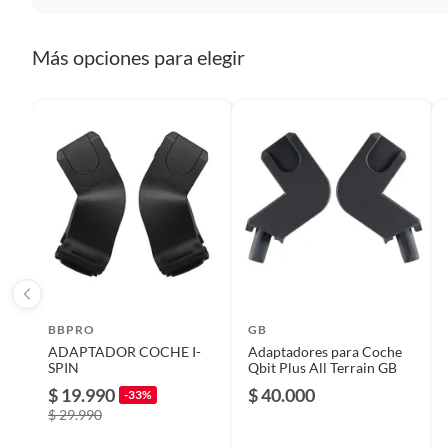
Plantas.
De uso personal.
Detalle de la Condición
Nuevo
Más opciones para elegir
País de origen
China
Condicion del producto
Nuevo
Contramarcha
No
Tipo de anclaje
Cinturó
BBPRO
GB
ADAPTADOR COCHE I-
Adaptadores para Coche
Grupo normativo de la silla
Grupo 0
SPIN
Qbit Plus All Terrain GB
$ 19.990
$ 40.000
-33%
$ 29.990
Sistema de seguridad infantil
No tien