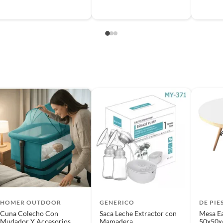
o
B
nido Cybex
10 cm
s
HOMER OUTDOOR
GENERICO
DE PIE
Cuna Colecho Con
Saca Leche Extractor con
Mesa E
Mudador Y Accesorios
Mamadera
50x50x