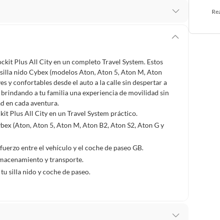
Rea
 te arrepientes de la compra.
os intactos y sin uso, tal como te lo entregamos. Ten
hay ciertas categorías que no tienen este derecho:
kit Plus All City en un completo Travel System. Estos
edan deteriorarse o caducar con rapidez.
 silla nido Cybex (modelos Aton, Aton 5, Aton M, Aton
s y confortables desde el auto a la calle sin despertar a
s, brindando a tu familia una experiencia de movilidad sin
d en cada aventura.
ucto
. Debe estar en perfecto estado, con todas sus
t Plus All City en un Travel System práctico.
ybex (Aton, Aton 5, Aton M, Aton B2, Aton S2, Aton G y
arga electrónica, por ejemplo, cupones de experiencia o
sfuerzo entre el vehículo y el coche de paseo GB.
macenamiento y transporte.
u silla nido y coche de paseo.
usados, reparados, abiertos, de segunda selección,
s en esa condición a un precio reducido.
itaminas, entre otros análogos.