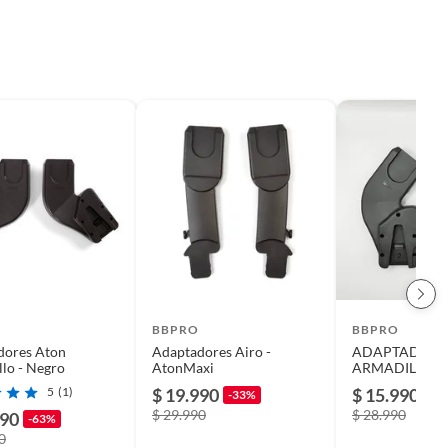
BBPRO
BBPRO
dores Aton
Adaptadores Airo -
ADAPTADOR 
lo - Negro
AtonMaxi
ARMADILLO - 
5
(1)
$ 19.990
$ 15.990
-33%
-4
$ 29.990
$ 28.990
990
-63%
0