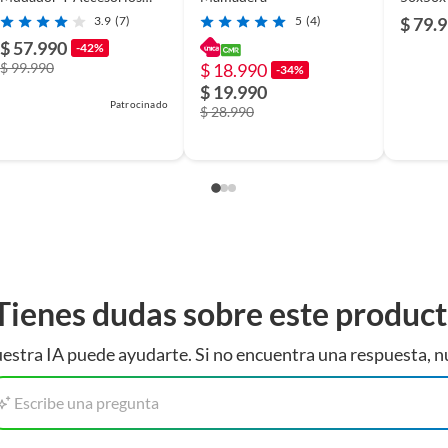
verde oscuro Homer
3.9
(7)
5
(4)
$ 79.
$ 57.990
-42%
$ 99.990
$ 18.990
-34%
$ 19.990
Patrocinado
$ 28.990
Tienes dudas sobre este produc
estra IA puede ayudarte. Si no encuentra una respuesta, n
Escribe una pregunta