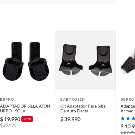
n de seguridad
BBPRO
BABYROSEN
BBPRO
ADAPTADOR SILLA ATON
Kit Adaptador Para Silla
Adapta
+ (0-13 kg)
URBO - SOLA
De Auto Electa
Armadil
$ 19.990
$ 39.990
-33%
$ 29.990
$ 10.
e
$ 29.99