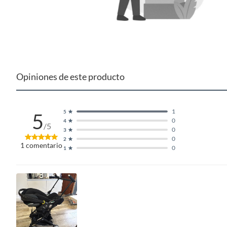
Opiniones de este producto
1
5
5
0
4
/5
0
3
0
2
1
comentario
0
1