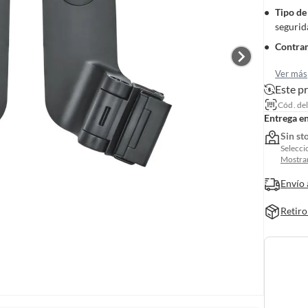
Tipo de
segurid
Contra
Ver más
Este p
Cód. de
Entrega e
Sin st
Selecci
Mostrar
Envío 
Retiro