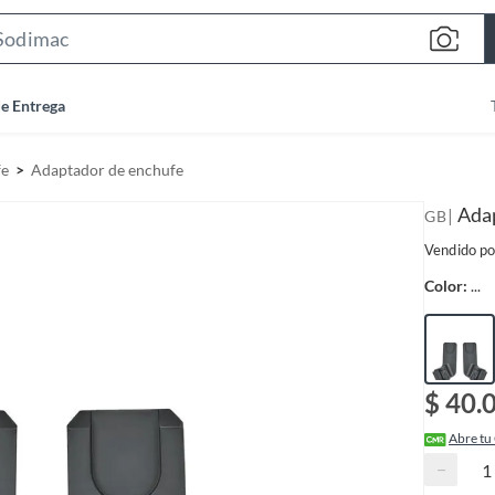
S
e
a
de Entrega
r
c
fe
Adaptador de enchufe
h
B
Adap
|
GB
a
Vendido po
r
Color:
...
$ 40.
Abre tu
−