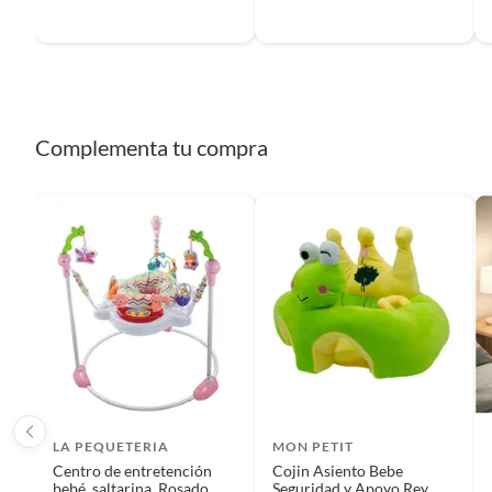
Material
Plástic
Modelo
POCLI
Complementa tu compra
Compatibilidad
Sillas 
Dimensiones
25x25x
Garantía
3 mese
LA PEQUETERIA
MON PETIT
Centro de entretención
Cojin Asiento Bebe
bebé, saltarina, Rosado
Seguridad y Apoyo Rey