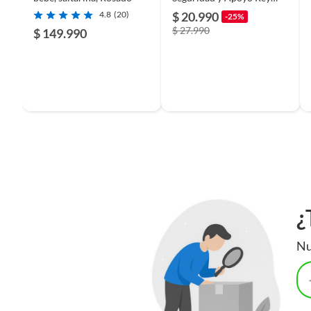
Ranita
4.8
(20)
$ 20.990
-25%
$ 27.990
$ 149.990
¿
Nu