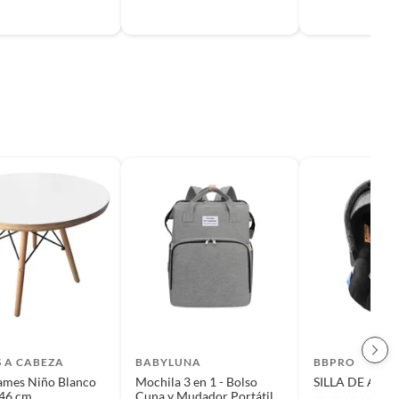
S A CABEZA
BABYLUNA
BBPRO
ames Niño Blanco
Mochila 3 en 1 - Bolso
SILLA DE AUTO
46 cm
Cuna y Mudador Portátil