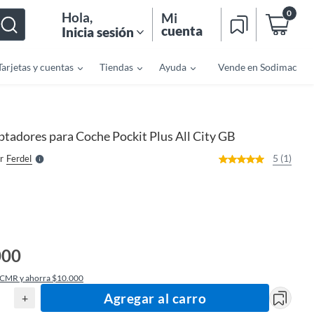
0
Hola
,
Mi
cuenta
Inicia sesión
Tarjetas y cuentas
Tiendas
Ayuda
Vende en Sodimac
o
f
n
I
r
e
tadores para Coche Pockit Plus All City GB
l
l
e
5 (1)
r
Ferdel
S
000
 CMR y ahorra $10.000
Agregar al carro
+