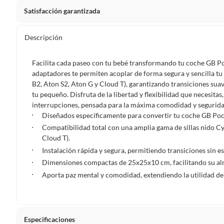
Satisfacción garantizada
Por ley, tienes hasta
10 días para devolver un producto
si
Descripción
Debe estar en perfecto estado, con todas sus etiquetas, sell
en cuenta que lo debes haber comprado por internet y que 
Facilita cada paseo con tu bebé transformando tu coche GB Poc
Productos que, por su naturaleza, no puedan ser devueltos, pu
adaptadores te permiten acoplar de forma segura y sencilla tu
Confeccionados a la medida.
B2, Aton S2, Aton G y Cloud T), garantizando transiciones suave
tu pequeño. Disfruta de la libertad y flexibilidad que necesita
De uso personal.
interrupciones, pensada para la máxima comodidad y segurida
En sodimac.cl te damos
30 días desde que recibes el prod
Diseñados específicamente para convertir tu coche GB Pocki
etiquetas y sin uso, tal como te lo entregamos.
Compatibilidad total con una amplia gama de sillas nido C
Cloud T).
Productos digitales que se entregan a través de una desc
Instalación rápida y segura, permitiendo transiciones sin e
programas para el computador.
Dimensiones compactas de 25x25x10 cm, facilitando su al
Productos a pedido o confeccionados a medida.
Aporta paz mental y comodidad, extendiendo la utilidad de t
Productos que han sido informados como imperfectos, 
remanufacturados o con alguna deficiencia, que sean comprado
Alimentos, bebidas, medicamentos, suplementos alimenticios, v
Pinturas de un color a solicitud.
Especificaciones