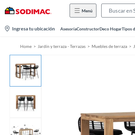
Menú
l
Ingresa tu ubicación
Asesoría
Constructor
Deco Hogar
Tipos 
o
c
Home
Jardín y terraza - Terrazas
Muebles de terraza
a
t
i
o
n
-
i
c
o
n