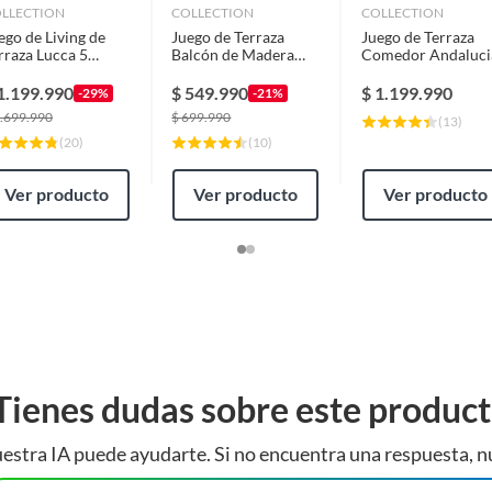
LLECTION
COLLECTION
COLLECTION
ego de Living de
Juego de Terraza
Juego de Terraza
rraza Lucca 5
Balcón de Madera
Comedor Andaluci
rsonas Natural
Isla 2 Personas
5 Personas Beige
1.199.990
$
549.990
$
1.199.990
-29%
-21%
.699.990
$
699.990
(
13
)
(
20
)
(
10
)
Ver producto
Ver producto
Ver producto
Tienes dudas sobre este produc
estra IA puede ayudarte. Si no encuentra una respuesta, n