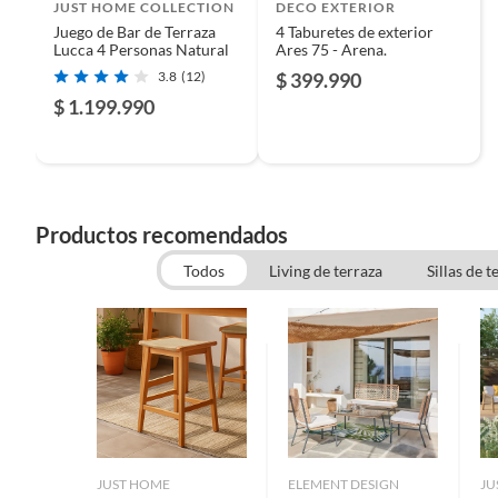
Componentes:
JUST HOME COLLECTION
DECO EXTERIOR
1 Mesa
Juego de Bar de Terraza
4 Taburetes de exterior
Lucca 4 Personas Natural
Ares 75 - Arena.
4 Taburetes
Tamaño Espacio:
3.8
(12)
$ 399.990
2.3 x 1.9 mts / 4,37m2
$ 1.199.990
Productos recomendados
Todos
Living de terraza
Sillas de t
JUST HOME
ELEMENT DESIGN
JU