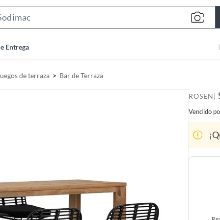
S
e
a
de Entrega
r
c
Juegos de terraza
Bar de Terraza
h
B
|
ROSEN
a
Vendido po
r
¡Q
Rea