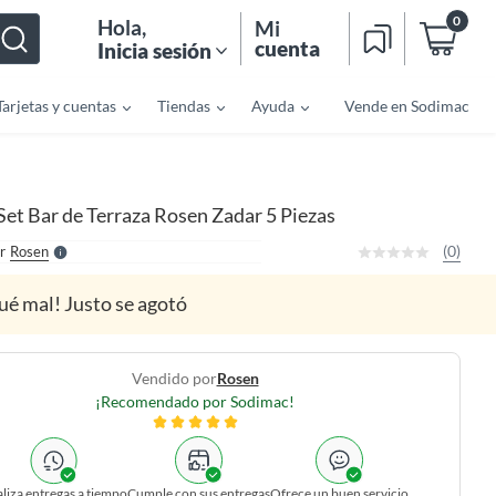
0
Hola
,
Mi
cuenta
Inicia sesión
Tarjetas y cuentas
Tiendas
Ayuda
Vende en Sodimac
o
f
n
I
r
e
Set Bar de Terraza Rosen Zadar 5 Piezas
l
l
e
(0)
r
Rosen
S
ué mal! Justo se agotó
Vendido por
Rosen
¡Recomendado por Sodimac!
liza entregas a tiempo
Cumple con sus entregas
Ofrece un buen servicio