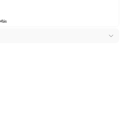
 Más
ia
e Bar
mplementos