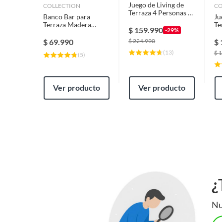
Juego de Living de
COLLECTION
CO
Terraza 4 Personas de
Banco Bar para
Ju
Ratán sintético
Terraza Madera
Te
$
159.990
-29%
Frutillar Natural
Pe
72x39x46 cm
$
69.990
$
224.990
$
(
13
)
$
1
(
5
)
Ver producto
Ver producto
¿
Nu