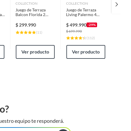
COLLECTION
COLLECTION
COLLEC
Juego de Terraza
Juego de Terraza
Juego d
a
Balcon Florida 2
Living Palermo 4
Terraza
Personas Madera
Personas Café
Persona
Crudo
$
299.990
$
499.990
$
199.
-29%
$
699.990
(
11
)
(
112
)
Ver producto
Ver producto
Ver
to?
uestro equipo te responderá.