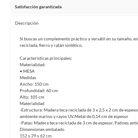
Satisfacción garantizada
Por ley, tienes hasta
10 días para devolver un producto
si
Descripción
Debe estar en perfecto estado, con todas sus etiquetas, sell
en cuenta que lo debes haber comprado por internet y que 
Si buscas un complemento práctico y versátil en su tamaño, es
Productos que, por su naturaleza, no puedan ser devueltos, pu
reciclada, fierro y ratán sintético.
Confeccionados a la medida.
Caracteristicas principales:
De uso personal.
Materialidad:
En sodimac.cl te damos
30 días desde que recibes el prod
• MESA
etiquetas y sin uso, tal como te lo entregamos.
Medidas
Ancho: 150 cm
Productos digitales que se entregan a través de una desc
Profundidad: 60 cm
programas para el computador.
Alto: 105 cm
Productos a pedido o confeccionados a medida.
Materialidad
-Estructura: Madera teca reciclada de 3 x 2,5 x 2 cm de espeso
Productos que han sido informados como imperfectos, 
ambiente marino y rayos UV.Metal de 0,14 cm de espesor
remanufacturados o con alguna deficiencia, que sean comprado
-Patas: Madera teca reciclada de 3 cm de espesor. Patines anti
Alimentos, bebidas, medicamentos, suplementos alimenticios, v
Dimensiones embalado
Pinturas de un color a solicitud.
152 x 29 x 62 cm