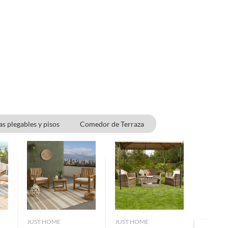
las plegables y pisos
Comedor de Terraza
JUST HOME
JUST HOME
JUST H