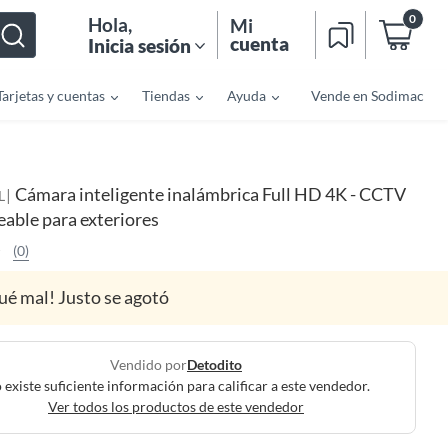
0
Hola
,
Mi
cuenta
Inicia sesión
Tarjetas y cuentas
Tiendas
Ayuda
Vende en Sodimac
Cámara inteligente inalámbrica Full HD 4K - CCTV
|
L
able para exteriores
(0)
ué mal! Justo se agotó
Vendido por
Detodito
 existe suficiente información para calificar a este vendedor.
Ver todos los productos de este vendedor