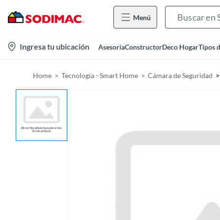
Menú
l
Ingresa tu ubicación
Asesoría
Constructor
Deco Hogar
Tipos 
o
c
Home
Tecnología - Smart Home
Cámara de Seguridad
a
t
i
o
n
-
i
c
o
n