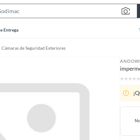
S
e
a
de Entrega
r
c
Cámaras de Seguridad Exteriores
h
B
ANDOW
a
imperme
r
¡Q
No