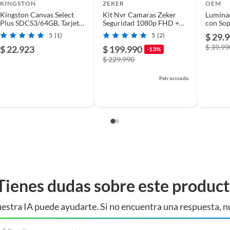
KINGSTON
ZEKER
OEM
Kingston Canvas Select
Kit Nvr Camaras Zeker
Luminar
Plus SDCS3/64GB, Tarjeta
Seguridad 1080p FHD +
con Sop
microSDXC 64GB, UHS-I,
Disco Duro 500gb.
LED 1
5
(1)
5
(2)
$ 29.
U1, V10, A1
$ 39.99
$ 22.923
$ 199.990
-13%
$ 229.990
Patrocinado
Tienes dudas sobre este produc
estra IA puede ayudarte. Si no encuentra una respuesta, n