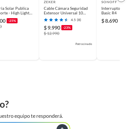
ZEKER
SONOFF
ia Solar Publica
Cable Cámara Seguridad
Interruptor Wi
orte - High Light
Extensor Universal 10
Basic R4
00W
Metros 12V.
900
4.5
(8)
$ 8.690
-25%
0
$ 9.990
-23%
$ 12.990
Patrocinado
to?
uestro equipo te responderá.