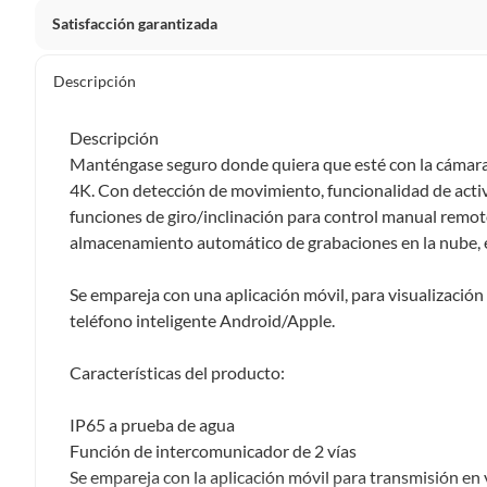
Satisfacción garantizada
Por ley, tienes hasta
10 días para devolver un producto
si
Descripción
Debe estar en perfecto estado, con todas sus etiquetas, sell
en cuenta que lo debes haber comprado por internet y que 
Descripción
Productos que, por su naturaleza, no puedan ser devueltos, pu
Manténgase seguro donde quiera que esté con la cámara
Confeccionados a la medida.
4K. Con detección de movimiento, funcionalidad de activ
De uso personal.
funciones de giro/inclinación para control manual remot
almacenamiento automático de grabaciones en la nube, es
En sodimac.cl te damos
30 días desde que recibes el prod
etiquetas y sin uso, tal como te lo entregamos.
Se empareja con una aplicación móvil, para visualización f
Productos digitales que se entregan a través de una desc
teléfono inteligente Android/Apple.
programas para el computador.
Productos a pedido o confeccionados a medida.
Características del producto:
Productos que han sido informados como imperfectos, 
remanufacturados o con alguna deficiencia, que sean comprado
IP65 a prueba de agua
Alimentos, bebidas, medicamentos, suplementos alimenticios, v
Función de intercomunicador de 2 vías
Pinturas de un color a solicitud.
Se empareja con la aplicación móvil para transmisión en 