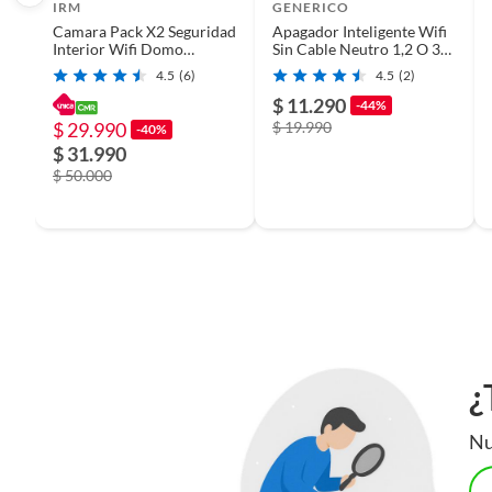
IRM
GENERICO
Camara Pack X2 Seguridad
Apagador Inteligente Wifi
Interior Wifi Domo
Sin Cable Neutro 1,2 O 3
Robotizado Vigilancia
Canales
4.5
(6)
4.5
(2)
Infrarroja App R&L Group
Group
$ 11.290
-44%
$ 29.990
$ 19.990
-40%
$ 31.990
$ 50.000
¿
Nu