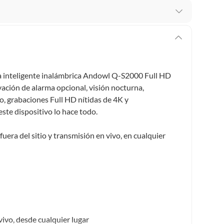
 te arrepientes de la compra.
os intactos y sin uso, tal como te lo entregamos. Ten
hay ciertas categorías que no tienen este derecho:
edan deteriorarse o caducar con rapidez.
 inteligente inalámbrica
Andowl
Q-S2000 Full HD
ación de alarma opcional, visión nocturna,
o, grabaciones Full HD nítidas de 4K y
te dispositivo lo hace todo.
ucto
. Debe estar en perfecto estado, con todas sus
uera del sitio y transmisión en vivo, en cualquier
arga electrónica, por ejemplo, cupones de experiencia o
usados, reparados, abiertos, de segunda selección,
s en esa condición a un precio reducido.
itaminas, entre otros análogos.
vivo, desde cualquier lugar