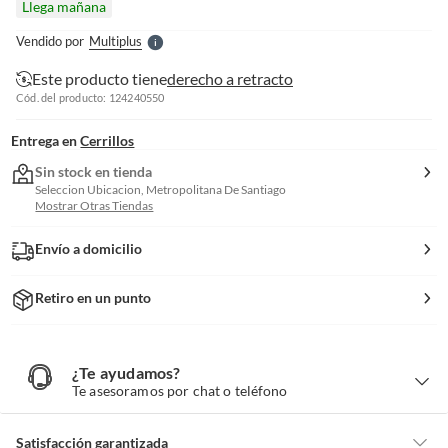
Llega mañana
l
e
Vendido por
Multiplus
S
Este producto tiene
derecho a retracto
Cód. del producto: 124240550
Entrega en
Cerrillos
Sin stock en tienda
Seleccion Ubicacion, Metropolitana De Santiago
Mostrar Otras Tiendas
Envío a domicilio
Retiro en un punto
¿Te ayudamos?
¿
T
Te asesoramos por chat o teléfono
e
a
y
u
d
Satisfacción garantizada
a