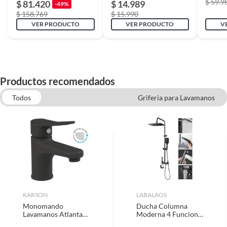
$ 59.9
$ 81.420
$ 14.989
-49%
$ 158.769
$ 15.990
Diámetro
5.5 cm
VER PRODUCTO
VER PRODUCTO
V
Ancho
37 cm
Productos recomendados
Uso
conservación del agua
Todos
Griferia para Lavamanos
Lavaplatos empotrados
Uso del grifo
Lavamanos
Lavaplatos bajo cubierta
Monomando y llave de ducha
Lavaplatos
Lavaplatos sobrepuestos
Llave de lavaplatos
Mecanismo de
Manilla
accionamiento
KARSON
LABALAOS
Monomando
Ducha Columna
Lavamanos Atlanta
Moderna 4 Funciones
Negro
Llave Botones Negro