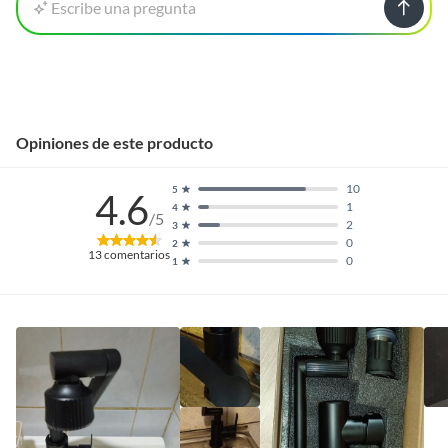
Escribe una pregunta
Opiniones de este producto
10
5
4.6
1
4
/5
2
3
0
2
13
comentarios
0
1