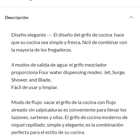
m
o
s
Por ley, tienes hasta
10 días para devolver un producto
si te arrepientes
?
de la compra.
Descripción
Debe estar en perfecto estado, con todas sus etiquetas, sellos intactos y
sin uso, tal como te lo entregamos. Ten en cuenta que lo debes haber
Diseño elegante --- El diseño del grifo de cocina hace
comprado por internet y que hay ciertas categorías que no tienen este
derecho:
que su cocina sea simple y fresca, fácil de combinar con
la mayoría de los fregaderos.
Productos que, por su naturaleza, no puedan ser devueltos,
puedan deteriorarse o caducar con rapidez.
4 modos de salida de agua: el grifo mezclador
Confeccionados a la medida.
proporciona Four water dispensing modes: Jet, Surge,
De uso personal.
Shower, and Blade.
En sodimac.cl te damos
30 días desde que recibes el producto
. Debe
Fácil de usar y limpiar.
estar en perfecto estado, con todas sus etiquetas y sin uso, tal como te lo
entregamos.
Modo de flujo: sacar el grifo de la cocina con flujo
Productos digitales que se entregan a través de una descarga
aireado sin salpicaduras es conveniente para llenar los
electrónica, por ejemplo, cupones de experiencia o programas
tazones, sartenes y ollas. El grifo de cocina moderno de
para el computador.
níquel cepillado, simple y elegante, es la combinación
Productos a pedido o confeccionados a medida.
perfecta para el estilo de su cocina.
Productos que han sido informados como imperfectos, usados,