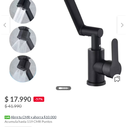
$ 17.990
o
-57%
f
$ 41.990
n
I
r
Abre tu CMR y ahorra $10.000
e
Acumula hasta
119
CMR Puntos
l