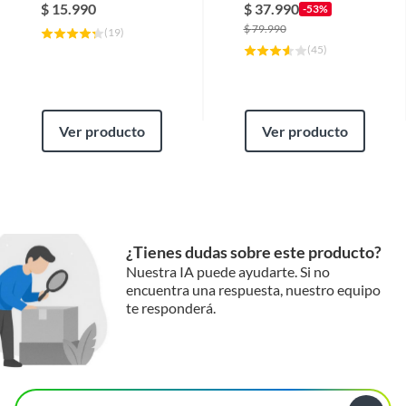
Mate
$
15.990
$
37.990
-53%
$
79.990
(
19
)
(
45
)
Ver producto
Ver producto
¿Tienes dudas sobre este producto?
Nuestra IA puede ayudarte. Si no
encuentra una respuesta, nuestro equipo
te responderá.