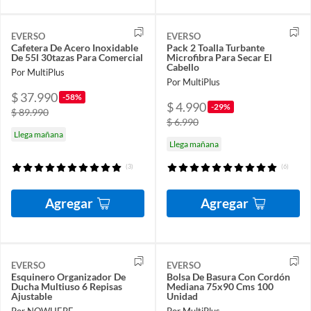
EVERSO
EVERSO
Cafetera De Acero Inoxidable
Pack 2 Toalla Turbante
De 55l 30tazas Para Comercial
Microfibra Para Secar El
Cabello
Por MultiPlus
Por MultiPlus
$ 37.990
-58%
$ 4.990
-29%
$ 89.990
$ 6.990
Llega mañana
Llega mañana
(3)
(6)
Agregar
Agregar
EVERSO
EVERSO
Esquinero Organizador De
Bolsa De Basura Con Cordón
Ducha Multiuso 6 Repisas
Mediana 75x90 Cms 100
Ajustable
Unidad
Por NOWHERE
Por MultiPlus