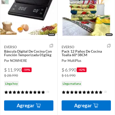
EVERSO
EVERSO
Báscula Digital De Cocina Con
Pack 12 Paños De Cocina
Función Temporizada 01g5kg
Toalla 60*38CM
Por NOWHERE
Por MultiPlus
$ 11.990
$ 6.990
-59%
-42%
$ 28.990
$ 11.990
Llega hoy
Llega mañana
(1)
(2)
Agregar
Agregar