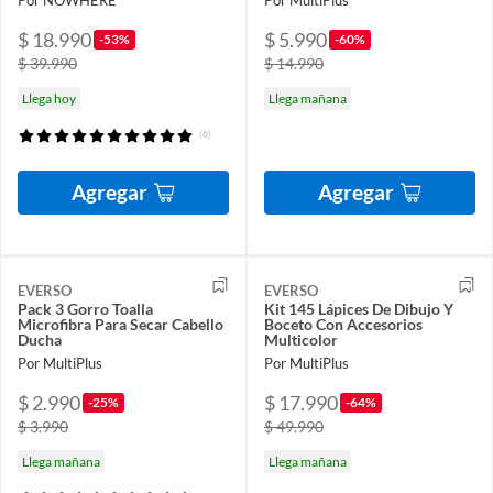
$ 18.990
$ 5.990
-53%
-60%
$ 39.990
$ 14.990
Llega hoy
Llega mañana
(6)
Agregar
Agregar
EVERSO
EVERSO
Pack 3 Gorro Toalla
Kit 145 Lápices De Dibujo Y
Microfibra Para Secar Cabello
Boceto Con Accesorios
Ducha
Multicolor
Por MultiPlus
Por MultiPlus
$ 2.990
$ 17.990
-25%
-64%
$ 3.990
$ 49.990
Llega mañana
Llega mañana