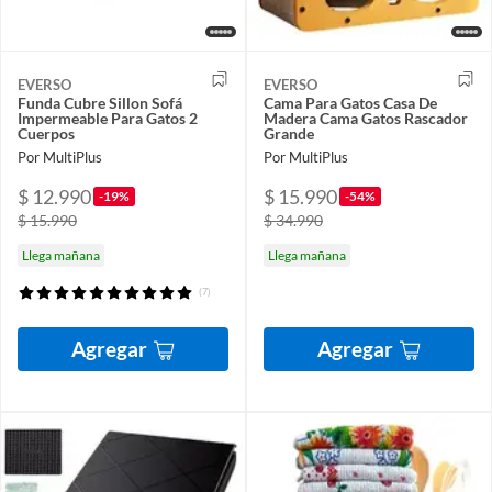
EVERSO
EVERSO
Funda Cubre Sillon Sofá
Cama Para Gatos Casa De
Impermeable Para Gatos 2
Madera Cama Gatos Rascador
Cuerpos
Grande
Por MultiPlus
Por MultiPlus
$ 12.990
$ 15.990
-19%
-54%
$ 15.990
$ 34.990
Llega mañana
Llega mañana
(7)
Agregar
Agregar