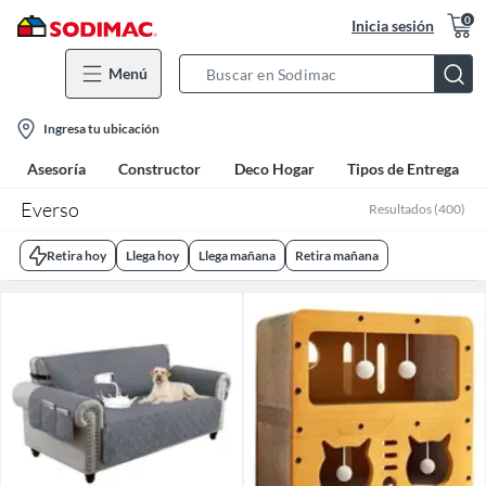
0
Inicia sesión
Menú
Search
Bar
location-
Ingresa tu ubicación
icon
Asesoría
Constructor
Deco Hogar
Tipos de Entrega
Everso
Resultados
(
400
)
Retira hoy
Llega hoy
Llega mañana
Retira mañana