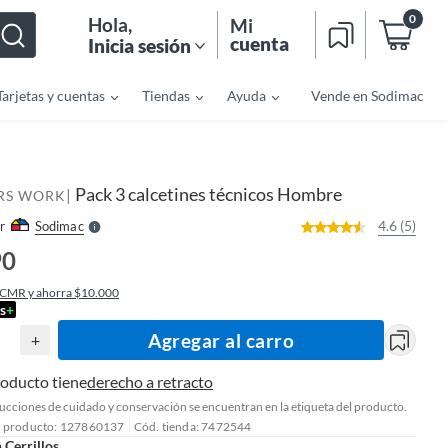
0
Hola
,
Mi
cuenta
Inicia sesión
Tarjetas y cuentas
Tiendas
Ayuda
Vende en Sodimac
o
f
n
I
r
e
Pack 3 calcetines técnicos Hombre
|
l
RS WORK
l
e
4.6 (5)
r
Sodimac
S
90
 CMR y ahorra $10.000
s
+
Agregar al carro
+
roducto tiene
derecho a retracto
rucciones de cuidado y conservación se encuentran en la etiqueta del producto.
l producto: 127860137
Cód. tienda: 7472544
n
Cerrillos