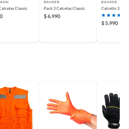
MANN
BAUKER
BAUKER
Calcetas Classic
Pack 3 Calcetas Classic
Calcetin 35% l
90
$ 6.990
$ 5.990