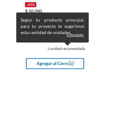
-20%
$
50.390
$
62.990
Según tu producto principal,
para tu proyecto te sugerimos
esta cantidad de unidades.
Entendido
1
unidad recomendada
Agregar al Carro