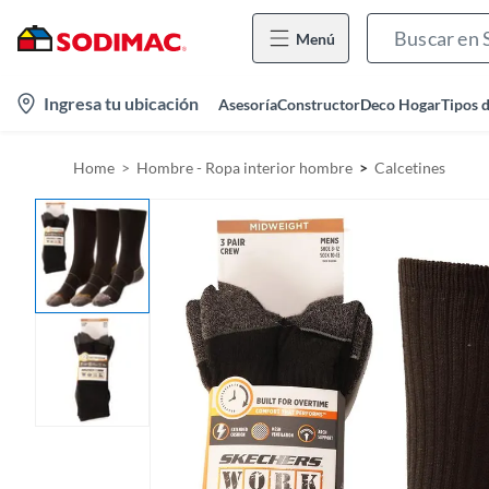
Menú
l
Ingresa tu ubicación
Asesoría
Constructor
Deco Hogar
Tipos 
o
c
Home
Hombre - Ropa interior hombre
Calcetines
a
t
i
o
n
-
i
c
o
n