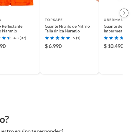
A
TOPSAFE
UBERMANN
 Reflectante
Guante Nitrilo de Nitrilo
Guante de Trab
o Naranjo
Talla única Naranjo
Impermeable L
4.3
(37)
5
(1)
990
$ 6.990
$ 10.490
to?
uestro equipo te responderá.