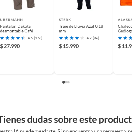
UBERMANN
STERK
ALASK
Pantalón Dakota
Traje de Lluvia Azul 0.18
Chaleco
desmontable Café
mm
Geólog
4.6
(176)
4.2
(36)
$ 27.990
$ 15.990
$ 11.
Tienes dudas sobre este produc
estra IA puede ayudarte. Si no encuentra una respuesta, n