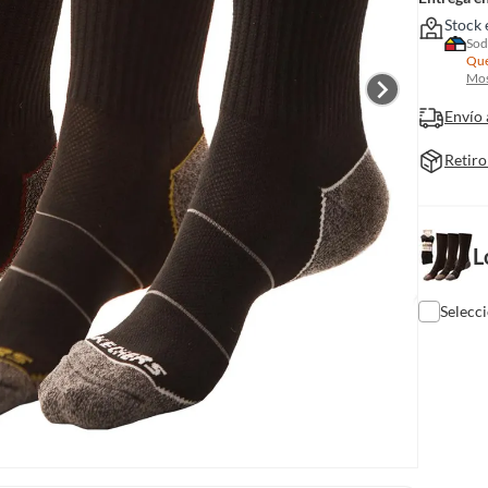
Stock 
Sod
Que
Mos
Envío 
Retiro
L
Selecc