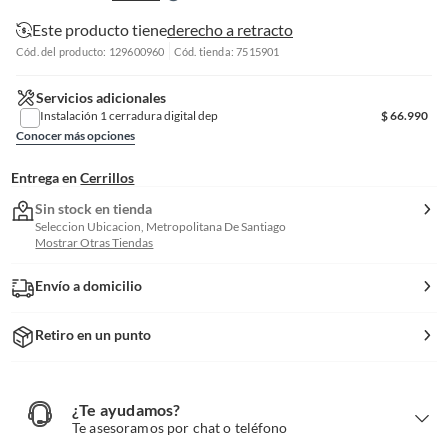
Este producto tiene
derecho a retracto
Cód. del producto: 129600960
Cód. tienda: 7515901
Servicios adicionales
Instalación 1 cerradura digital dep
$
66.990
Conocer más opciones
Entrega en
Cerrillos
Sin stock en tienda
Seleccion Ubicacion, Metropolitana De Santiago
Mostrar Otras Tiendas
Envío a domicilio
Retiro en un punto
¿Te ayudamos?
¿
T
Te asesoramos por chat o teléfono
e
a