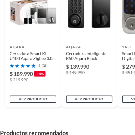
AQARA
AQARA
YALE
Cerradura Smart Kit
Cerradura Inteligente
Smart 
U100 Aqara Zigbee 3.0 -
B50 Aqara Black
Digita
Silver
Connec
5
(3)
$ 139.990
$ 279
$ 149.990
$ 351.
$ 189.990
-14%
$ 219.990
VER PRODUCTO
VER PRODUCTO
V
Productos recomendados