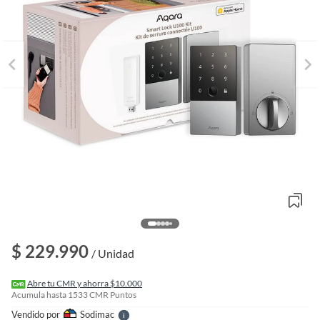
o
f
n
$ 229.990
I
/ Unidad
r
e
l
Abre tu CMR y ahorra $10.000
l
Acumula hasta
1533
CMR Puntos
e
Vendido por
Sodimac
S