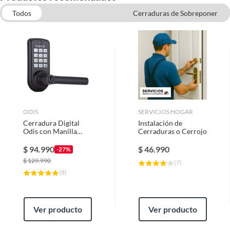
Todos
Cerraduras de Sobreponer
Instalacion de Ferreteria
ODIS
SERVICIOS HOGAR
Cerradura Digital
Instalación de
Odis con Manilla
Cerraduras o Cerrojo
6600 - Negro
$
94.990
$
46.990
-27%
$
129.990
(
7
)
(
8
)
Ver producto
Ver producto