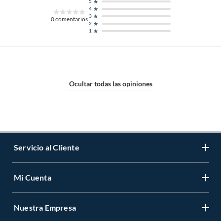
5
4
3
0
comentarios
2
1
Ocultar todas las opiniones
Servicio al Cliente
Mi Cuenta
Contáctanos
Medios de Pago
Nuestra Empresa
Registrate
Cambios y Devoluciones