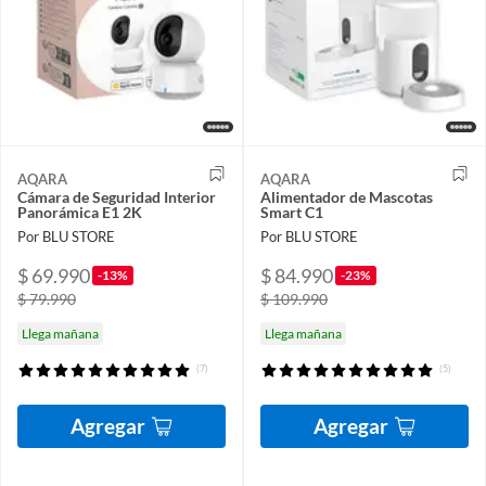
AQARA
AQARA
Cámara de Seguridad Interior
Alimentador de Mascotas
Panorámica E1 2K
Smart C1
Por BLU STORE
Por BLU STORE
$ 69.990
$ 84.990
-13%
-23%
$ 79.990
$ 109.990
Llega mañana
Llega mañana
(7)
(5)
Agregar
Agregar