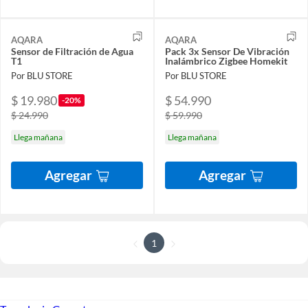
AQARA
AQARA
Sensor de Filtración de Agua
Pack 3x Sensor De Vibración
T1
Inalámbrico Zigbee Homekit
Por BLU STORE
Por BLU STORE
$ 19.980
$ 54.990
-20%
$ 24.990
$ 59.990
Llega mañana
Llega mañana
Agregar
Agregar
1