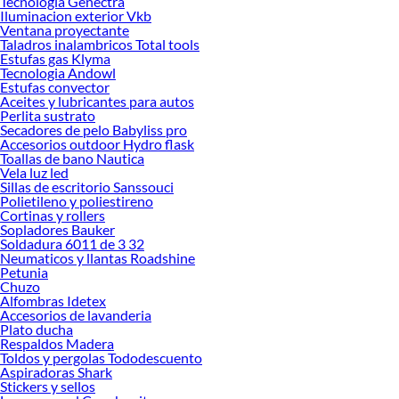
Tecnologia Genectra
Iluminacion exterior Vkb
Ventana proyectante
Taladros inalambricos Total tools
Estufas gas Klyma
Tecnologia Andowl
Estufas convector
Aceites y lubricantes para autos
Perlita sustrato
Secadores de pelo Babyliss pro
Accesorios outdoor Hydro flask
Toallas de bano Nautica
Vela luz led
Sillas de escritorio Sanssouci
Polietileno y poliestireno
Cortinas y rollers
Sopladores Bauker
Soldadura 6011 de 3 32
Neumaticos y llantas Roadshine
Petunia
Chuzo
Alfombras Idetex
Accesorios de lavanderia
Plato ducha
Respaldos Madera
Toldos y pergolas Tododescuento
Aspiradoras Shark
Stickers y sellos