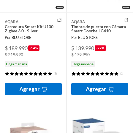
AQARA
AQARA
Cerradura Smart Kit U100
Timbre de puerta con Cámara
Zigbee 3.0 - Silver
Smart Doorbell G410
Por BLU STORE
Por BLU STORE
$ 189.990
$ 139.990
-14%
-22%
$ 219.990
$ 179.990
Llega mañana
Llega mañana
(3)
(2)
Agregar
Agregar