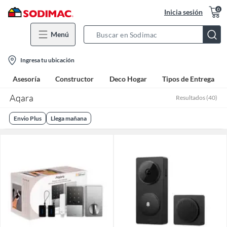
0
Inicia sesión
Menú
Search
Bar
location-
Ingresa tu ubicación
icon
Asesoría
Constructor
Deco Hogar
Tipos de Entrega
Aqara
Resultados
(
40
)
Envio Plus
Llega mañana