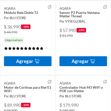
AQARA
AQARA
Módulo Rele Doble T2
Sensor P2 Puerta Ventana
Matter Thread
Por BLU STORE
Por VYSEGLOBAL
$ 36.990
-18%
$ 57.990
-29%
$ 44.990
$ 81.990
Llega mañana
(2)
Agregar
Agregar
AQARA
AQARA
Motor de Cortinas para Riel E1
Controlador Hub M3 WiFi y
WiFi
POE con Matter
Por BLU STORE
Por BLU STORE
$ 89.990
$ 179.990
-10%
$ 99.990
$ 189.990