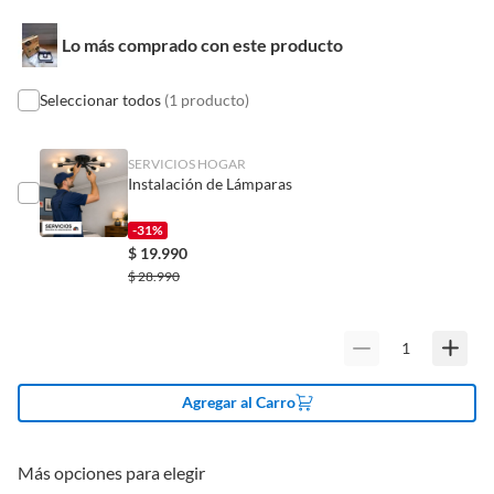
Pinturas de un color a solicitud.
País de origen
China
Lo más comprado con este producto
Plantas.
De uso personal.
Seleccionar todos
(1 producto)
Garantía
6 meses
SERVICIOS HOGAR
Tipo Aplique
Apliques para exterior
Instalación de Lámparas
-31%
Tipo Bombilla
Ampolletas Inteligentes
$
19.990
$
28.990
Tipo de fuente
Solar
luminosa
Tipo iluminación
Paneles led y alta eficiencia
Agregar al Carro
comercial
Más opciones para elegir