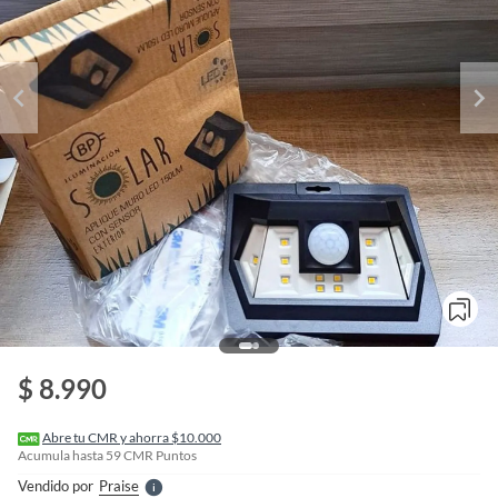
o
f
n
$ 8.990
I
r
e
l
Abre tu CMR y ahorra $10.000
l
Acumula hasta
59
CMR Puntos
e
Vendido por
Praise
S