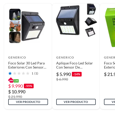
Conexión del tubo
No
LED
Diámetro
12
Potencia
3,5
Modelo
FUNCIONAL
GENERICO
GENERICO
GENE
Foco Solar 30 Led Para
Aplique Foco Led Solar
Foco S
Exteriores Con Sensor
Con Sensor De
Exteri
Alto
100
de Movimiento
Movimiento Exterior
de Mo
1
(1)
$ 5.990
$ 21.
-14%
$ 6.990
$ 9.990
-55%
Cantidad de
1
$ 10.990
ampolletas/tubos
$ 21.990
VER PRODUCTO
VER PRODUCTO
V
Incluye
APLIQUE Y TORNILLOS