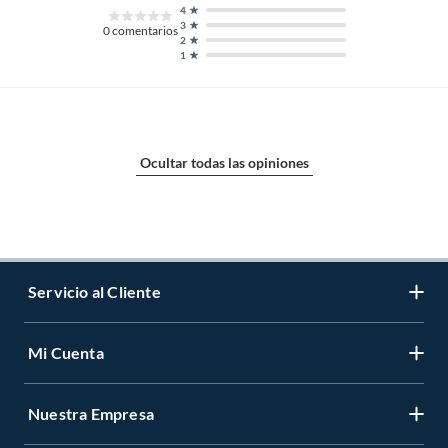
4
3
0
comentarios
2
1
Ocultar todas las opiniones
Servicio al Cliente
Mi Cuenta
Contáctanos
Medios de Pago
Nuestra Empresa
Registrate
Cambios y Devoluciones