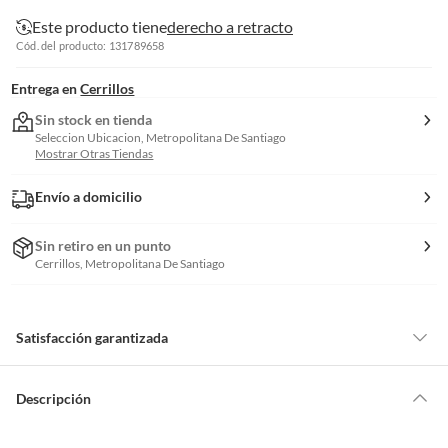
Este producto tiene
derecho a retracto
Cód. del producto: 131789658
Entrega en
Cerrillos
Sin stock en tienda
Seleccion Ubicacion, Metropolitana De Santiago
Mostrar Otras Tiendas
Envío a domicilio
Sin retiro en un punto
Cerrillos, Metropolitana De Santiago
Satisfacción garantizada
Por ley, tienes hasta
10 días para devolver un producto
si te arrepientes
de la compra.
Descripción
Debe estar en perfecto estado, con todas sus etiquetas, sellos intactos y
sin uso, tal como te lo entregamos. Ten en cuenta que lo debes haber