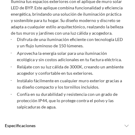
Ilumina tus espacios exteriores con el aplique de muro solar
comprado por internet y que hay ciertas categorías que no tienen este
LED de BYP. Este aplique combina funcionalidad y eficiencia
derecho:
energética, brindando una solución de iluminación práctica
Productos que, por su naturaleza, no puedan ser devueltos,
y sostenible para tu hogar. Su diseño moderno y discreto se
puedan deteriorarse o caducar con rapidez.
adapta a cualquier estilo arquitectónico, realzando la belleza
Confeccionados a la medida.
de tus muros y jardines con una luz cálida y acogedora.
De uso personal.
Disfruta de una iluminación eficiente con tecnología LED
y un flujo luminoso de 150 lúmenes.
En sodimac.cl te damos
30 días desde que recibes el producto
. Debe
Aprovecha la energía solar para una iluminación
estar en perfecto estado, con todas sus etiquetas y sin uso, tal como te lo
ecológica y sin costos adicionales en tu factura eléctrica.
entregamos.
Relájate con su luz cálida de 3000K, creando un ambiente
Productos digitales que se entregan a través de una descarga
acogedor y confortable en tus exteriores.
electrónica, por ejemplo, cupones de experiencia o programas
Instálalo fácilmente en cualquier muro exterior gracias a
para el computador.
su diseño compacto y los tornillos incluidos.
Productos a pedido o confeccionados a medida.
Confía en su durabilidad y resistencia con un grado de
Productos que han sido informados como imperfectos, usados,
protección IP44, que lo protege contra el polvo y las
reparados, abiertos, de segunda selección, remanufacturados o
salpicaduras de agua.
con alguna deficiencia, que sean comprados en esa condición a
un precio reducido.
Alimentos, bebidas, medicamentos, suplementos alimenticios,
Especificaciones
vitaminas, entre otros análogos.