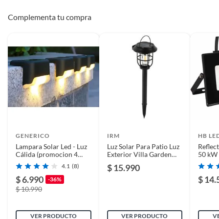
Complementa tu compra
Ancho
50
Grado de protección
44
IP
Largo
120
Vida útil
30.0000 hrs.
GENERICO
IRM
HB LE
Lampara Solar Led - Luz
Luz Solar Para Patio Luz
Reflec
Cálida (promocion 4
Exterior Villa Garden
50 kW 
Unidades)
Solar
Fría
4.1
(8)
$ 15.990
$ 6.990
$ 14.
-36%
$ 10.990
VER PRODUCTO
VER PRODUCTO
V