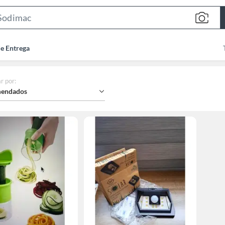
Search
Bar
de Entrega
r por
:
endados