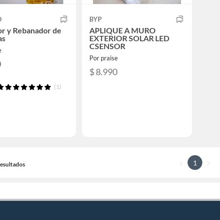
O
BYP
or y Rebanador de
APLIQUE A MURO
as
EXTERIOR SOLAR LED
CSENSOR
e
Por praise
0
$ 8.990
(1)
1
 Resultados