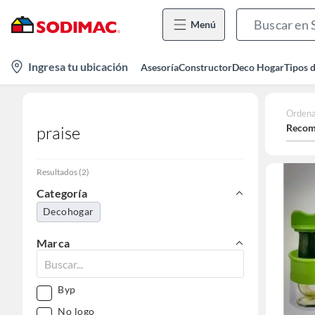
Menú
location-
Ingresa tu ubicación
Asesoría
Constructor
Deco Hogar
Tipos 
icon
Ordena
Recom
praise
Resultados
(
2
)
Categoría
Decohogar
Marca
Byp
No logo