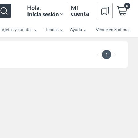
0
Hola
,
Mi
cuenta
Inicia sesión
Tarjetas y cuentas
Tiendas
Ayuda
Vende en Sodimac
1