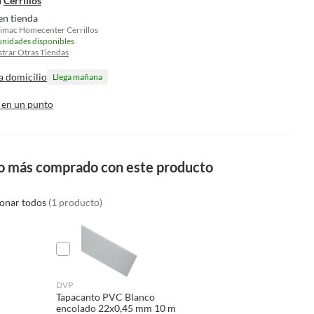
n
Cerrillos
en tienda
imac Homecenter Cerrillos
unidades disponibles
trar Otras Tiendas
a domicilio
Llega mañana
 en un punto
o más comprado con este producto
ionar todos
(1 producto)
DVP
Tapacanto PVC Blanco
encolado 22x0,45 mm 10 m