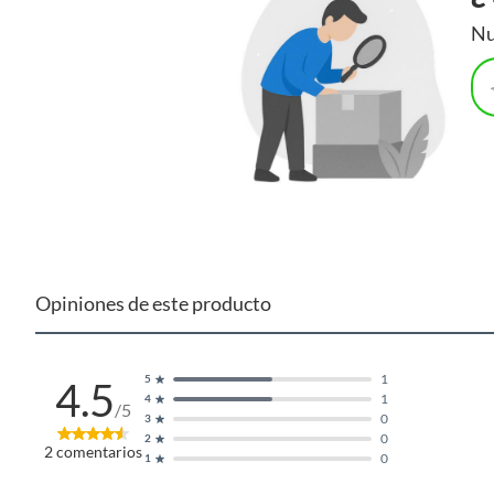
Nu
Opiniones de este producto
1
5
4.5
1
4
/5
0
3
0
2
2
comentarios
0
1