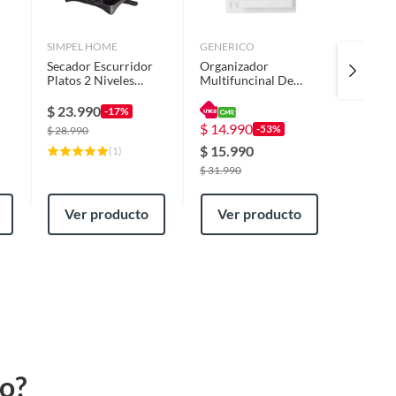
SIMPEL HOME
GENERICO
GENERI
Secador Escurridor
Organizador
Organi
Platos 2 Niveles
Multifuncinal De
Pared M
Desmontable
Pared Para Baño
Organi
Moderno
Cocina
Decorat
$
23.990
$
23.9
-17%
$
14.990
-53%
$
28.990
$
15.990
(
1
)
$
31.990
Ver producto
Ver producto
Ver
to?