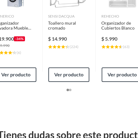
NERICO
SENSI DACQUA
REHECHO
ganizador
Toallero mural
Organizador de
vadora Mueble
cromado
Cubiertos Blanco
tante Rack 3
veles Multiuso
19.900
$
14.990
$
5.990
-34%
9.990
(
224
)
(
63
)
(
6
)
Ver producto
Ver producto
Ver producto
Tienes dudas sobre este produc