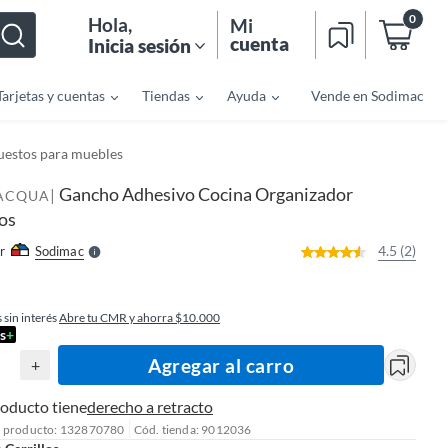
0
Hola
,
Mi
cuenta
Inicia sesión
Tarjetas y cuentas
Tiendas
Ayuda
Vende en Sodimac
o
uestos para muebles
f
n
I
Gancho Adhesivo Cocina Organizador
|
r
DACQUA
e
os
l
l
e
4.5 (2)
r
Sodimac
S
 sin interés
Abre tu CMR y ahorra $10.000
s
+
Agregar al carro
+
roducto tiene
derecho a retracto
l producto: 132870780
Cód. tienda: 9012036