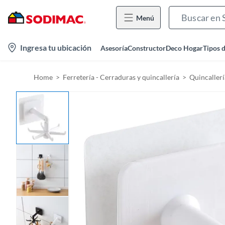
Menú
l
Ingresa tu ubicación
Asesoría
Constructor
Deco Hogar
Tipos 
o
c
Home
Ferretería - Cerraduras y quincallería
Quincallerí
a
t
i
o
n
-
i
c
o
n