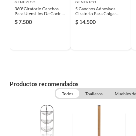
Productos que han sido informados como imperfectos, 
GENERICO
GENERICO
remanufacturados o con alguna deficiencia, que sean comprado
360°Giratorio Ganchos
5 Ganchos Adhesivos
Para Utensilios De Cocina
Giratorio Para Colgar
Alimentos, bebidas, medicamentos, suplementos alimenticios, v
Con 6 Gancho
Utensilios Para Cocina
$ 7.500
$ 14.500
Pinturas de un color a solicitud.
Debajo Del Gabinete Baño
Plantas.
De uso personal.
Productos recomendados
Todos
Toalleros
Muebles de