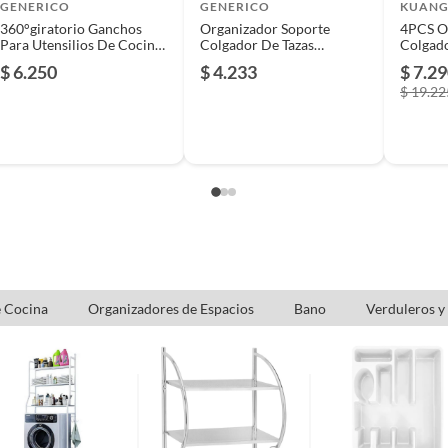
usados, reparados, abiertos, de segunda selección,
GENERICO
GENERICO
KUANG
s en esa condición a un precio reducido.
360°giratorio Ganchos
Organizador Soporte
4PCS O
Para Utensilios De Cocina
Colgador De Tazas
Colgado
itaminas, entre otros análogos.
Con 6 Gancho
Utensilios De Cocina
Utensil
$ 6.250
$ 4.233
$ 7.2
Color Blanco
Color B
$ 19.22
 Cocina
Organizadores de Espacios
Bano
Verduleros y