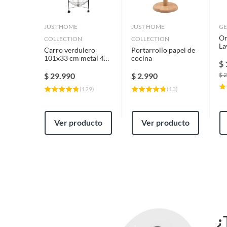
JUST HOME
JUST HOME
GE
Or
COLLECTION
COLLECTION
La
Carro verdulero
Portarrollo papel de
Es
101x33 cm metal 4
cocina
Ni
$
canastos Cromado
$
29.990
$
2.990
$
2
(
129
)
(
13
)
Ver producto
Ver producto
¿