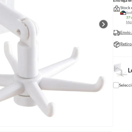
Entrega e
Stock 
Sod
37 
Mos
Envío 
Retiro
L
Selecc