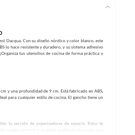
o
nsi Dacqua. Con su diseño nórdico y color blanco, este
BS lo hace resistente y duradero, y su sistema adhesivo
 ¡Organiza tus utensilios de cocina de forma práctica y
1 cm y una profundidad de 9 cm. Está fabricado en ABS,
deal para cualquier estilo de cocina. El gancho tiene un
es la sección de organizadores de espacio. Estos te
ién puedes encontrar muebles auxiliares de cocina, que