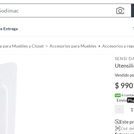
S
e
a
de Entrega
r
c
a para Muebles y Closet
Accesorios para Muebles
Accesorios y rep
h
B
SENSI 
a
Utensili
r
Vendido po
$ 990
6
cuotas
Envío
Plu
−
Este p
Cód. de