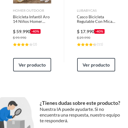
HOMER OUTDOOR
LUBABYCAS
Bicicleta Infantil Aro
Casco Bicicleta
14 Niños Homer
Regulable Con Mica
Outdoor
Para Niños Crema
Lubabycas
$
59.990
$
17.990
-40%
-40%
$
99.990
$
29.990
(
2
)
(
11
)
Ver producto
Ver producto
¿Tienes dudas sobre este producto?
Nuestra IA puede ayudarte. Si no
encuentra una respuesta, nuestro equipo
te responderá.