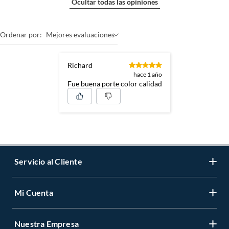
Ocultar todas las opiniones
Ordenar por:
Mejores evaluaciones
Richard
hace 1 año
Fue buena porte color calidad
Servicio al Cliente
Mi Cuenta
Contáctanos
Medios de Pago
Nuestra Empresa
Registrate