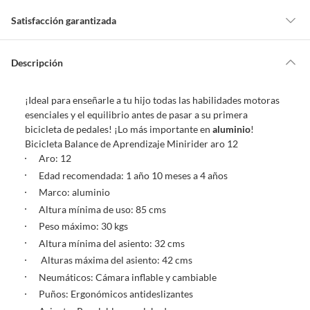
Satisfacción garantizada
Por ley, tienes hasta
10 días para devolver un producto
si te arrepientes
de la compra.
Descripción
Debe estar en perfecto estado, con todas sus etiquetas, sellos intactos y
sin uso, tal como te lo entregamos. Ten en cuenta que lo debes haber
¡Ideal para enseñarle a tu hijo todas las habilidades motoras
comprado por internet y que hay ciertas categorías que no tienen este
esenciales y el equilibrio antes de pasar a su primera
derecho:
bicicleta de pedales! ¡Lo más importante en
aluminio
!
Productos que, por su naturaleza, no puedan ser devueltos,
Bicicleta Balance de Aprendizaje Minirider aro 12
puedan deteriorarse o caducar con rapidez.
Aro: 12
Confeccionados a la medida.
Edad recomendada: 1 año 10 meses a 4 años
De uso personal.
Marco: aluminio
En sodimac.cl te damos
30 días desde que recibes el producto
. Debe
Altura mínima de uso: 85 cms
estar en perfecto estado, con todas sus etiquetas y sin uso, tal como te lo
Peso máximo: 30 kgs
entregamos.
Altura mínima del asiento: 32 cms
Productos digitales que se entregan a través de una descarga
Alturas máxima del asiento: 42 cms
electrónica, por ejemplo, cupones de experiencia o programas
Neumáticos: Cámara inflable y cambiable
para el computador.
Puños: Ergonómicos antideslizantes
Productos a pedido o confeccionados a medida.