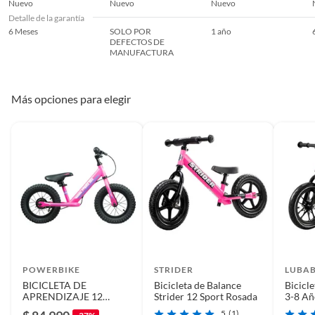
Nuevo
Nuevo
Nuevo
Detalle de la garantía
6 Meses
Detalle de la garantía
SOLO POR
6 Meses
1 año
DEFECTOS DE
MANUFACTURA
País de origen
China
Más opciones para elegir
Garantía
6 meses
Modelo
MiniRider 12
POWERBIKE
STRIDER
LUBA
BICICLETA DE
Bicicleta de Balance
Bicicle
APRENDIZAJE 12
Strider 12 Sport Rosada
3-8 Añ
POWERBIKE ROSADA
Lubab
5
(1)