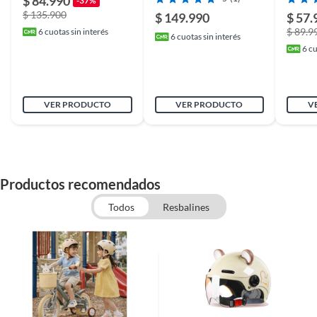
$ 84.990
-37%
$ 135.900
$ 149.990
$ 57.
$ 89.9
6
cuotas sin interés
6
cuotas sin interés
6
cu
VER PRODUCTO
VER PRODUCTO
V
Productos recomendados
Todos
Resbalines