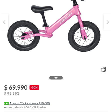
o
f
$ 69.990
n
-30%
I
$ 99.990
r
e
l
Abre tu CMR y ahorra $10.000
l
Acumula hasta
466
CMR Puntos
e