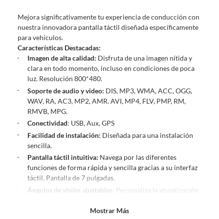
sin uso, tal como te lo entregamos. Ten en cuenta que lo debes haber
Mejora significativamente tu experiencia de conducción con
comprado por internet y que hay ciertas categorías que no tienen este
nuestra innovadora pantalla táctil diseñada específicamente
derecho:
para vehículos.
Productos que, por su naturaleza, no puedan ser devueltos,
Características Destacadas:
puedan deteriorarse o caducar con rapidez.
Imagen de alta calidad:
Disfruta de una imagen nítida y
Confeccionados a la medida.
clara en todo momento, incluso en condiciones de poca
De uso personal.
luz. Resolución 800*480.
Soporte de audio y video:
DIS, MP3, WMA, ACC, OGG,
En sodimac.cl te damos
30 días desde que recibes el producto
. Debe
WAV, RA, AC3, MP2, AMR. AVI, MP4, FLV, PMP, RM,
estar en perfecto estado, con todas sus etiquetas y sin uso, tal como te lo
RMVB, MPG.
entregamos.
Conectividad
: USB, Aux, GPS
Productos digitales que se entregan a través de una descarga
Facilidad de instalación:
Diseñada para una instalación
electrónica, por ejemplo, cupones de experiencia o programas
sencilla.
para el computador.
Pantalla táctil intuitiva:
Navega por las diferentes
Productos a pedido o confeccionados a medida.
funciones de forma rápida y sencilla gracias a su interfaz
Productos que han sido informados como imperfectos, usados,
táctil. Pantalla de 7 pulgadas.
reparados, abiertos, de segunda selección, remanufacturados o
Ángulos de visión ajustables:
Personaliza la visualización
con alguna deficiencia, que sean comprados en esa condición a
según tus preferencias.
un precio reducido.
Mostrar Más
Líneas de guía dinámicas:
Facilita las maniobras de
Alimentos, bebidas, medicamentos, suplementos alimenticios,