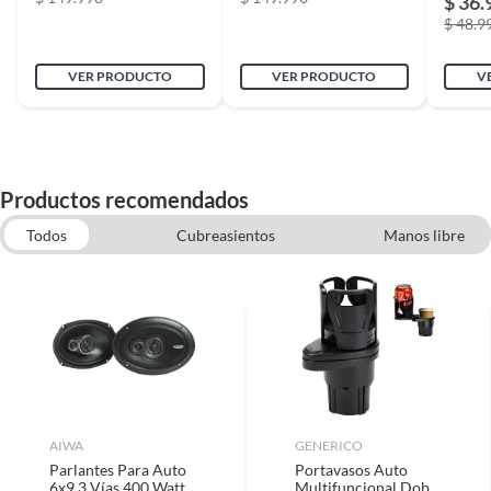
$ 36.
$ 48.9
VER PRODUCTO
VER PRODUCTO
V
Productos recomendados
Todos
Cubreasientos
Manos libre
Cortinas y tapasoles
Parlantes para auto
Mas Accesorios para bicicletas
Cargadores y cables
Organizadores para autos
Baterias de Respaldo
AIWA
GENERICO
Parlantes Para Auto
Portavasos Auto
6x9 3 Vías 400 Watts
Multifuncional Doble