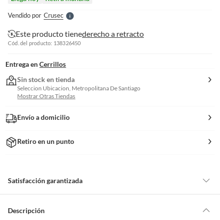
l
e
Vendido por
Crusec
S
Este producto tiene
derecho a retracto
Cód. del producto: 138326450
Entrega en
Cerrillos
Sin stock en tienda
Seleccion Ubicacion, Metropolitana De Santiago
Mostrar Otras Tiendas
Envío a domicilio
Retiro en un punto
Satisfacción garantizada
Por ley, tienes hasta
10 días para devolver un producto
si te arrepientes
de la compra.
Descripción
Debe estar en perfecto estado, con todas sus etiquetas, sellos intactos y