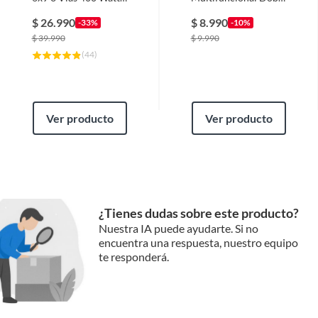
Aiwa 6965p
Ajustable Rotación
360
$
26.990
$
8.990
-33%
-10%
$
39.990
$
9.990
(
44
)
Ver producto
Ver producto
¿Tienes dudas sobre este producto?
Nuestra IA puede ayudarte. Si no
encuentra una respuesta, nuestro equipo
te responderá.