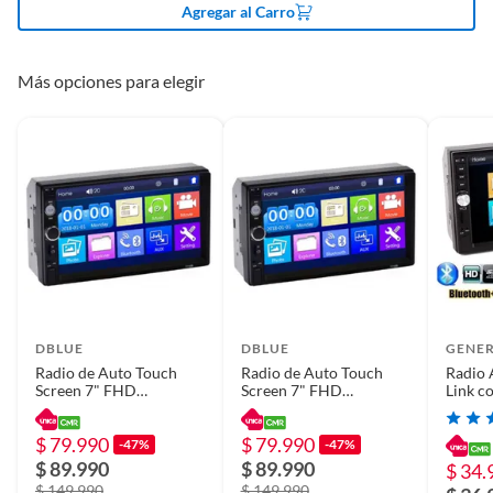
Plazo de
90 días
Agregar al Carro
disponibilidad de
servicio técnico
Más opciones para elegir
Modelo
M1
Dimensiones
18 cm x 10 cm
Requiere Serial
No
Number
DBLUE
DBLUE
GENE
Requiere IMEI
No
Radio de Auto Touch
Radio de Auto Touch
Radio 
Screen 7" FHD
Screen 7" FHD
Link 
Bluetooth / SD/ Usb /
Bluetooth / SD/ Usb /
Mp5 7 
Color
Negro
Aux
Aux
$ 79.990
$ 79.990
-47%
-47%
$ 89.990
$ 89.990
$ 34.
$ 149.990
$ 149.990
Garantía
3 meses