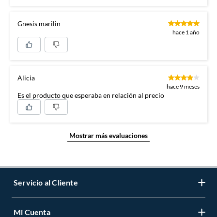
Gnesis marilin
hace 1 año
Alicia
hace 9 meses
Es el producto que esperaba en relación al precio
Mostrar más evaluaciones
Servicio al Cliente
Mi Cuenta
Contáctanos