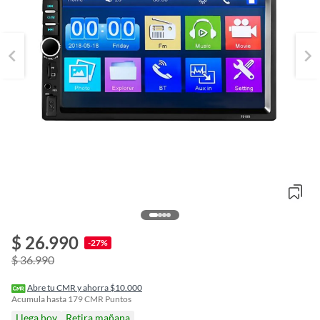
$ 26.990
o
-27%
f
$ 36.990
n
I
r
Abre tu CMR y ahorra $10.000
e
Acumula hasta
179
CMR Puntos
l
Llega hoy
Retira mañana